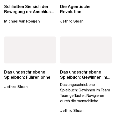
Schließen Sie sich der
Die Agentische
Bewegung an: Anschluss
Revolution
finden in der Beratung
Michael van Rooijen
Jethro Sloan
Das ungeschriebene
Das ungeschriebene
Spielbuch: Führen ohne
Spielbuch: Gewinnen im
Titel
Team
Das ungeschriebene
Jethro Sloan
Spielbuch: Gewinnen im Team
Teamgeflüster: Navigieren
durch die menschliche
Dynamik, auf die Sie niemand
Jethro Sloan
vorbereitet hat „Wir...