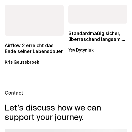
Standardmäßig sicher,
überraschend langsam.
Was AWS vergessen hat,
Airflow 2 erreicht das
Yev Dytyniuk
über die RDS...
Ende seiner Lebensdauer
Kris Geusebroek
Contact
Let’s discuss how we can
support your journey.