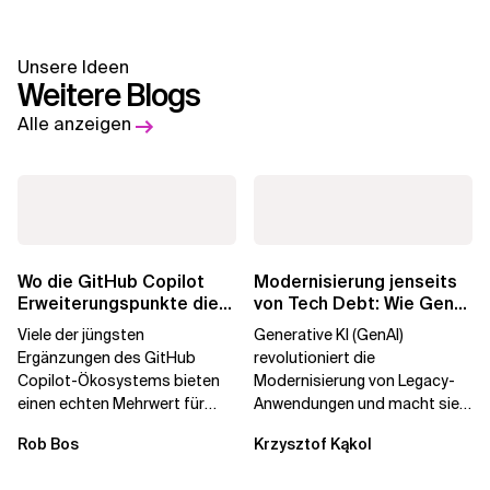
Unsere Ideen
Weitere Blogs
Alle anzeigen
Wo die GitHub Copilot
Modernisierung jenseits
Erweiterungspunkte die
von Tech Debt: Wie GenAI
Governance brechen
die
Viele der jüngsten
Generative KI (GenAI)
Unternehmenstransformatio
Ergänzungen des GitHub
revolutioniert die
Copilot-Ökosystems bieten
Modernisierung von Legacy-
einen echten Mehrwert für
Anwendungen und macht sie
einzelne Entwickler, erweitern
schneller und kostengünstiger.
Rob Bos
Krzysztof Kąkol
aber auch die...
Durch die Automatisierung...