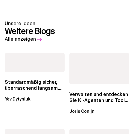
Unsere Ideen
Weitere Blogs
Alle anzeigen
Standardmäßig sicher,
überraschend langsam.
Was AWS vergessen hat,
Verwalten und entdecken
Yev Dytyniuk
über die RDS...
Sie KI-Agenten und Tools
mit Amazon Bedrock
Joris Conijn
AgentCore...