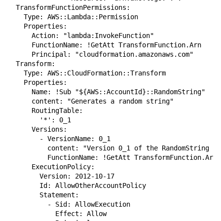
  TransformFunctionPermissions:

    Type: AWS::Lambda::Permission

    Properties:

      Action: "lambda:InvokeFunction"

      FunctionName: !GetAtt TransformFunction.Arn

      Principal: "cloudformation.amazonaws.com"

  Transform:

    Type: AWS::CloudFormation::Transform

    Properties:

      Name: !Sub "${AWS::AccountId}::RandomString"

      content: "Generates a random string"

      RoutingTable:

        '*': 0_1

      Versions:

        - VersionName: 0_1

          content: "Version 0_1 of the RandomString Ge
          FunctionName: !GetAtt TransformFunction.Arn

      ExecutionPolicy:

        Version: 2012-10-17

        Id: AllowOtherAccountPolicy

        Statement:

          - Sid: AllowExecution

            Effect: Allow
