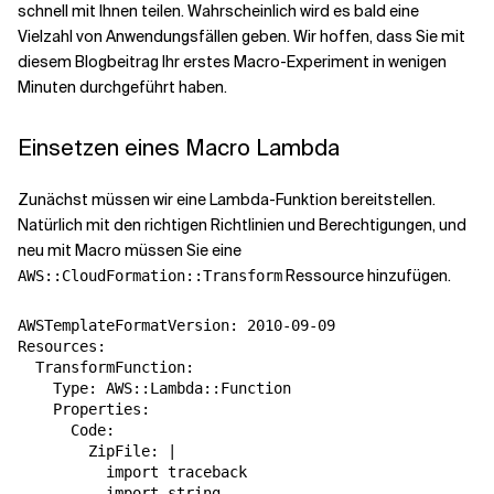
schnell mit Ihnen teilen. Wahrscheinlich wird es bald eine
Vielzahl von Anwendungsfällen geben. Wir hoffen, dass Sie mit
Verwandte Themen
diesem Blogbeitrag Ihr erstes Macro-Experiment in wenigen
Minuten durchgeführt haben.
Einsetzen eines Macro Lambda
Zunächst müssen wir eine Lambda-Funktion bereitstellen.
Natürlich mit den richtigen Richtlinien und Berechtigungen, und
neu mit Macro müssen Sie eine
Ressource hinzufügen.
AWS::CloudFormation::Transform
AWSTemplateFormatVersion: 2010-09-09

Resources:

  TransformFunction:

    Type: AWS::Lambda::Function

    Properties:

      Code:

        ZipFile: |

          import traceback

          import string
