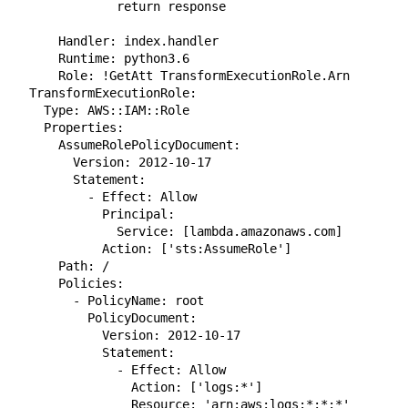
              return response

      Handler: index.handler

      Runtime: python3.6

      Role: !GetAtt TransformExecutionRole.Arn

  TransformExecutionRole:

    Type: AWS::IAM::Role

    Properties:

      AssumeRolePolicyDocument:

        Version: 2012-10-17

        Statement:

          - Effect: Allow

            Principal:

              Service: [lambda.amazonaws.com]

            Action: ['sts:AssumeRole']

      Path: /

      Policies:

        - PolicyName: root

          PolicyDocument:

            Version: 2012-10-17

            Statement:

              - Effect: Allow

                Action: ['logs:*']

                Resource: 'arn:aws:logs:*:*:*'
