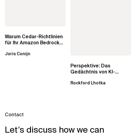
Warum Cedar-Richtlinien
für Ihr Amazon Bedrock
AgentCore Gateway
Joris Conijn
wichtig sind
Perspektive: Das
Gedächtnis von KI-
Agenten – Einblicke aus
Rockford Lhotka
dem...
Contact
Let’s discuss how we can