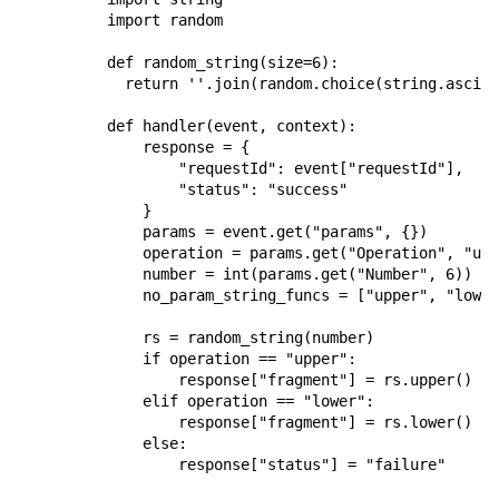
          import random

          def random_string(size=6):

            return ''.join(random.choice(string.ascii_
          def handler(event, context):

              response = {

                  "requestId": event["requestId"],

                  "status": "success"

              }

              params = event.get("params", {})

              operation = params.get("Operation", "upp
              number = int(params.get("Number", 6))

              no_param_string_funcs = ["upper", "lower
              rs = random_string(number)

              if operation == "upper":

                  response["fragment"] = rs.upper()

              elif operation == "lower":

                  response["fragment"] = rs.lower()

              else:

                  response["status"] = "failure"
