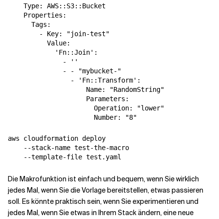
    Type: AWS::S3::Bucket

    Properties:

      Tags:

        - Key: "join-test"

          Value: 

            'Fn::Join':

              - ''

              - - "mybucket-"

                - 'Fn::Transform':

                    Name: "RandomString"

                    Parameters:

                      Operation: "lower"

aws cloudformation deploy 

    --stack-name test-the-macro 

Die Makrofunktion ist einfach und bequem, wenn Sie wirklich
jedes Mal, wenn Sie die Vorlage bereitstellen, etwas passieren
soll. Es könnte praktisch sein, wenn Sie experimentieren und
jedes Mal, wenn Sie etwas in Ihrem Stack ändern, eine neue