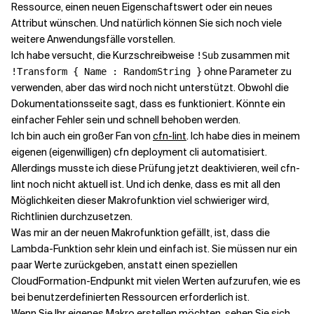
Ressource, einen neuen Eigenschaftswert oder ein neues
Attribut wünschen. Und natürlich können Sie sich noch viele
weitere Anwendungsfälle vorstellen.
Ich habe versucht, die Kurzschreibweise
zusammen mit
!Sub
ohne Parameter zu
!Transform { Name : RandomString }
verwenden, aber das wird noch nicht unterstützt. Obwohl die
Dokumentationsseite sagt, dass es funktioniert. Könnte ein
einfacher Fehler sein und schnell behoben werden.
Ich bin auch ein großer Fan von
cfn-lint
. Ich habe dies in meinem
eigenen (eigenwilligen) cfn deployment cli automatisiert.
Allerdings musste ich diese Prüfung jetzt deaktivieren, weil cfn-
lint noch nicht aktuell ist. Und ich denke, dass es mit all den
Möglichkeiten dieser Makrofunktion viel schwieriger wird,
Richtlinien durchzusetzen.
Was mir an der neuen Makrofunktion gefällt, ist, dass die
Lambda-Funktion sehr klein und einfach ist. Sie müssen nur ein
paar Werte zurückgeben, anstatt einen speziellen
CloudFormation-Endpunkt mit vielen Werten aufzurufen, wie es
bei benutzerdefinierten Ressourcen erforderlich ist.
Wenn Sie Ihr eigenes Makro erstellen möchten, sehen Sie sich