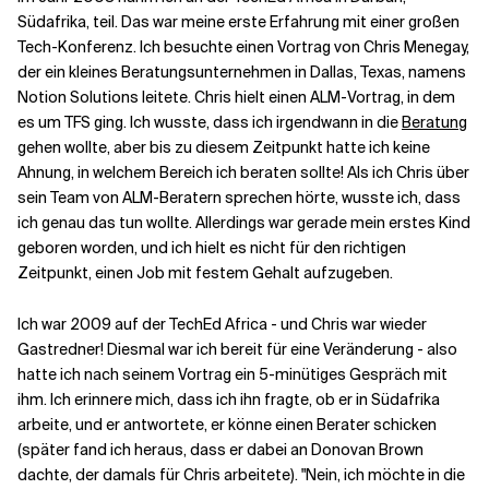
Südafrika, teil. Das war meine erste Erfahrung mit einer großen
Tech-Konferenz. Ich besuchte einen Vortrag von Chris Menegay,
der ein kleines Beratungsunternehmen in Dallas, Texas, namens
Notion Solutions leitete. Chris hielt einen ALM-Vortrag, in dem
es um TFS ging. Ich wusste, dass ich irgendwann in die
Beratung
gehen wollte, aber bis zu diesem Zeitpunkt hatte ich keine
Ahnung, in welchem Bereich ich beraten sollte! Als ich Chris über
sein Team von ALM-Beratern sprechen hörte, wusste ich, dass
ich genau das tun wollte. Allerdings war gerade mein erstes Kind
geboren worden, und ich hielt es nicht für den richtigen
Zeitpunkt, einen Job mit festem Gehalt aufzugeben.
Ich war 2009 auf der TechEd Africa - und Chris war wieder
Gastredner! Diesmal war ich bereit für eine Veränderung - also
hatte ich nach seinem Vortrag ein 5-minütiges Gespräch mit
ihm. Ich erinnere mich, dass ich ihn fragte, ob er in Südafrika
arbeite, und er antwortete, er könne einen Berater schicken
(später fand ich heraus, dass er dabei an Donovan Brown
dachte, der damals für Chris arbeitete). "Nein, ich möchte in die