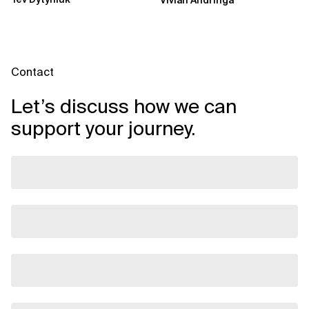
Vivian Andringa
Konten
Contact
Let’s discuss how we can
support your journey.