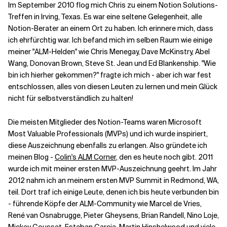
Im September 2010 flog mich Chris zu einem Notion Solutions-
Treffen in Irving, Texas. Es war eine seltene Gelegenheit, alle
Notion-Berater an einem Ort zu haben. Ich erinnere mich, dass
ich ehrfürchtig war. Ich befand mich im selben Raum wie einige
meiner "ALM-Helden" wie Chris Menegay, Dave McKinstry, Abel
Wang, Donovan Brown, Steve St. Jean und Ed Blankenship. "Wie
bin ich hierher gekommen?" fragte ich mich - aber ich war fest
entschlossen, alles von diesen Leuten zu lernen und mein Glück
nicht für selbstverständlich zu halten!
Die meisten Mitglieder des Notion-Teams waren Microsoft
Most Valuable Professionals (MVPs) und ich wurde inspiriert,
diese Auszeichnung ebenfalls zu erlangen. Also gründete ich
meinen Blog -
Colin's ALM Corner
, den es heute noch gibt. 2011
wurde ich mit meiner ersten MVP-Auszeichnung geehrt. Im Jahr
2012 nahm ich an meinem ersten MVP Summit in Redmond, WA,
teil. Dort traf ich einige Leute, denen ich bis heute verbunden bin
- führende Köpfe der ALM-Community wie Marcel de Vries,
René van Osnabrugge, Pieter Gheysens, Brian Randell, Nino Loje,