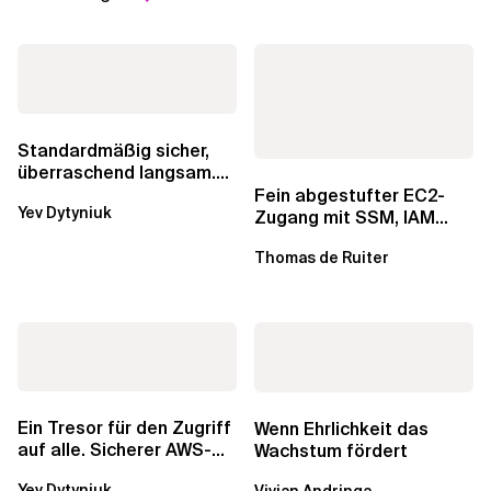
Standardmäßig sicher,
überraschend langsam.
Was AWS vergessen hat,
Fein abgestufter EC2-
Yev Dytyniuk
über die RDS...
Zugang mit SSM, IAM
Identity Center und Tags
Thomas de Ruiter
Ein Tresor für den Zugriff
Wenn Ehrlichkeit das
auf alle. Sicherer AWS-
Wachstum fördert
Zugang mit mehreren
Yev Dytyniuk