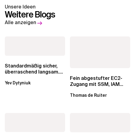
Unsere Ideen
Weitere Blogs
Alle anzeigen
Standardmäßig sicher,
überraschend langsam.
Was AWS vergessen hat,
Fein abgestufter EC2-
Yev Dytyniuk
über die RDS...
Zugang mit SSM, IAM
Identity Center und Tags
Thomas de Ruiter