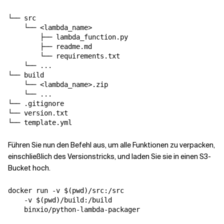
└── src

    └── <lambda_name>

        ├── lambda_function.py

        ├── readme.md

        └── requirements.txt

    └── ...

└── build

    └── <lambda_name>.zip

    └── ...

└── .gitignore

└── version.txt

Führen Sie nun den Befehl aus, um alle Funktionen zu verpacken,
einschließlich des Versionstricks, und laden Sie sie in einen S3-
Bucket hoch.
docker run -v $(pwd)/src:/src 

    -v $(pwd)/build:/build 

    binxio/python-lambda-packager
