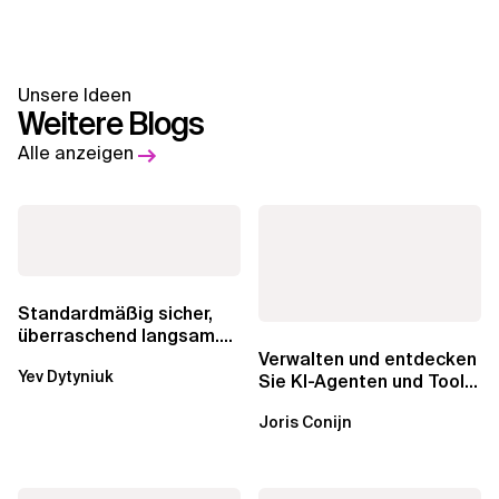
Unsere Ideen
Weitere Blogs
Alle anzeigen
Standardmäßig sicher,
überraschend langsam.
Was AWS vergessen hat,
Verwalten und entdecken
Yev Dytyniuk
über die RDS...
Sie KI-Agenten und Tools
mit Amazon Bedrock
Joris Conijn
AgentCore...