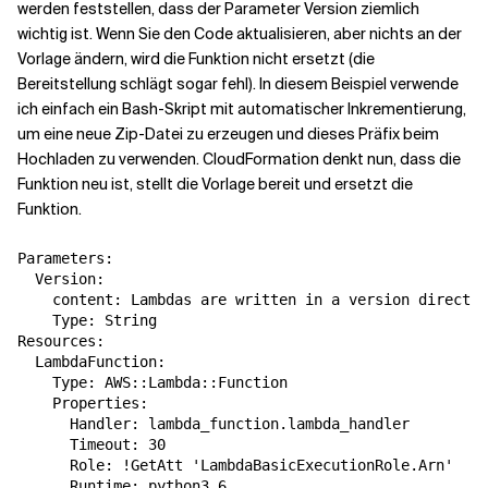
werden feststellen, dass der Parameter Version ziemlich
wichtig ist. Wenn Sie den Code aktualisieren, aber nichts an der
Verwandte Themen
Vorlage ändern, wird die Funktion nicht ersetzt (die
Bereitstellung schlägt sogar fehl). In diesem Beispiel verwende
ich einfach ein Bash-Skript mit automatischer Inkrementierung,
um eine neue Zip-Datei zu erzeugen und dieses Präfix beim
Hochladen zu verwenden. CloudFormation denkt nun, dass die
Funktion neu ist, stellt die Vorlage bereit und ersetzt die
Funktion.
Parameters:

  Version:

    content: Lambdas are written in a version director
    Type: String

Resources:

  LambdaFunction:

    Type: AWS::Lambda::Function

    Properties:

      Handler: lambda_function.lambda_handler

      Timeout: 30

      Role: !GetAtt 'LambdaBasicExecutionRole.Arn'

      Runtime: python3.6
