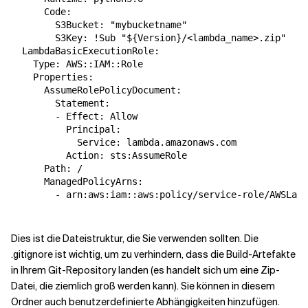
      Code:

        S3Bucket: "mybucketname"

        S3Key: !Sub "${Version}/<lambda_name>.zip"

  LambdaBasicExecutionRole:

    Type: AWS::IAM::Role

    Properties:

      AssumeRolePolicyDocument:

        Statement:

        - Effect: Allow

          Principal:

            Service: lambda.amazonaws.com

          Action: sts:AssumeRole

      Path: /

      ManagedPolicyArns:

        - arn:aws:iam::aws:policy/service-role/AWSLamb
Dies ist die Dateistruktur, die Sie verwenden sollten. Die
.gitignore ist wichtig, um zu verhindern, dass die Build-Artefakte
in Ihrem Git-Repository landen (es handelt sich um eine Zip-
Datei, die ziemlich groß werden kann). Sie können in diesem
Ordner auch benutzerdefinierte Abhängigkeiten hinzufügen.