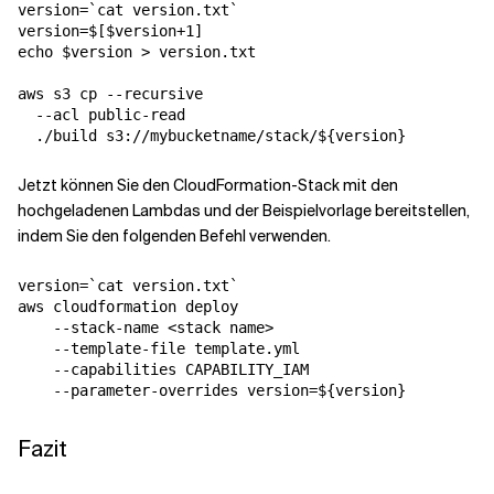
version=`cat version.txt`

version=$[$version+1]

echo $version > version.txt

aws s3 cp --recursive 

  --acl public-read 

Jetzt können Sie den CloudFormation-Stack mit den
hochgeladenen Lambdas und der Beispielvorlage bereitstellen,
indem Sie den folgenden Befehl verwenden.
version=`cat version.txt`

aws cloudformation deploy 

    --stack-name <stack name> 

    --template-file template.yml 

    --capabilities CAPABILITY_IAM 

Fazit