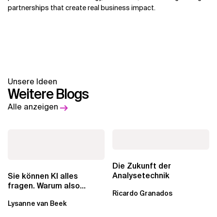
partnerships that create real business impact.
Unsere Ideen
Weitere Blogs
Alle anzeigen
Die Zukunft der
Analysetechnik
Sie können KI alles
fragen. Warum also
Ricardo Granados
lohnen sich Schulungen
Lysanne van Beek
noch?