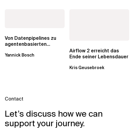
Von Datenpipelines zu
agentenbasierten
Workflows: Ein Wandel im
Airflow 2 erreicht das
Yannick Bosch
Analytics...
Ende seiner Lebensdauer
Kris Geusebroek
Contact
Let’s discuss how we can
support your journey.