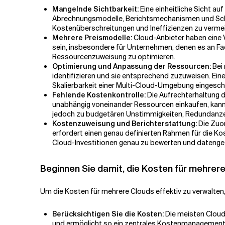
Mangelnde Sichtbarkeit:
Eine einheitliche Sicht au
Abrechnungsmodelle, Berichtsmechanismen und Schnitt
Kostenüberschreitungen und Ineffizienzen zu verme
Mehrere Preismodelle:
Cloud-Anbieter haben eine V
sein, insbesondere für Unternehmen, denen es an F
Ressourcenzuweisung zu optimieren.
Optimierung und Anpassung der Ressourcen:
Bei 
identifizieren und sie entsprechend zuzuweisen. Eine
Skalierbarkeit einer Multi-Cloud-Umgebung eingeschr
Fehlende Kostenkontrolle:
Die Aufrechterhaltung d
unabhängig voneinander Ressourcen einkaufen, kann e
jedoch zu budgetären Unstimmigkeiten, Redundanz
Kostenzuweisung und Berichterstattung:
Die Zuo
erfordert einen genau definierten Rahmen für die K
Cloud-Investitionen genau zu bewerten und datenge
Beginnen Sie damit, die Kosten für mehrere
Um die Kosten für mehrere Clouds effektiv zu verwalten, 
Berücksichtigen Sie die Kosten:
Die meisten Cloud
und ermöglicht so ein zentrales Kostenmanagement