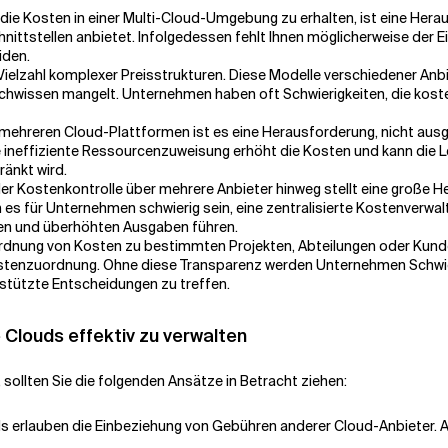
f die Kosten in einer Multi-Cloud-Umgebung zu erhalten, ist eine Her
stellen anbietet. Infolgedessen fehlt Ihnen möglicherweise der Ein
iden.
ielzahl komplexer Preisstrukturen. Diese Modelle verschiedener Anbi
achwissen mangelt. Unternehmen haben oft Schwierigkeiten, die kos
mehreren Cloud-Plattformen ist es eine Herausforderung, nicht aus
 ineffiziente Ressourcenzuweisung erhöht die Kosten und kann die Le
änkt wird.
er Kostenkontrolle über mehrere Anbieter hinweg stellt eine große
s für Unternehmen schwierig sein, eine zentralisierte Kostenverwaltu
en und überhöhten Ausgaben führen.
rdnung von Kosten zu bestimmten Projekten, Abteilungen oder Kund
ostenzuordnung. Ohne diese Transparenz werden Unternehmen Schwier
stützte Entscheidungen zu treffen.
 Clouds effektiv zu verwalten
sollten Sie die folgenden Ansätze in Betracht ziehen:
s erlauben die Einbeziehung von Gebühren anderer Cloud-Anbieter
.