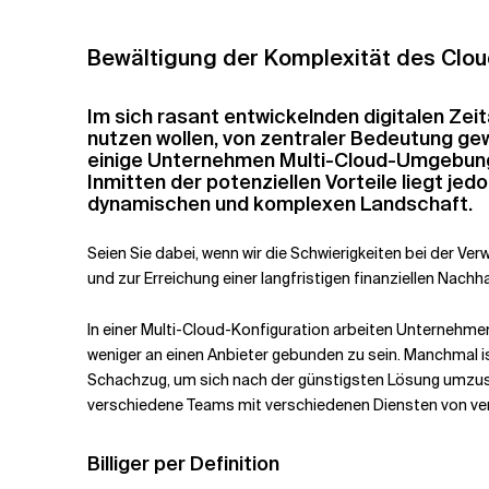
Verwandte Themen
Bewältigung der Komplexität des Clo
Im sich rasant entwickelnden digitalen Zei
nutzen wollen, von zentraler Bedeutung gew
einige Unternehmen Multi-Cloud-Umgebungen
Inmitten der potenziellen Vorteile liegt je
dynamischen und komplexen Landschaft.
Seien Sie dabei, wenn wir die Schwierigkeiten bei der 
und zur Erreichung einer langfristigen finanziellen Nachh
In einer Multi-Cloud-Konfiguration arbeiten Unternehme
weniger an einen Anbieter gebunden zu sein. Manchmal i
Schachzug, um sich nach der günstigsten Lösung umzuseh
verschiedene Teams mit verschiedenen Diensten von ver
Billiger per Definition