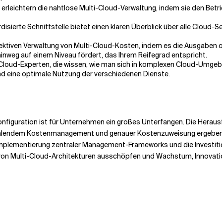
erleichtern die nahtlose Multi-Cloud-Verwaltung, indem sie den Betrieb
disierte Schnittstelle bietet einen klaren Überblick über alle Cloud-
ffektiven Verwaltung von Multi-Cloud-Kosten, indem es die Ausgaben 
weg auf einem Niveau fördert, das Ihrem Reifegrad entspricht.
Cloud-Experten, die wissen, wie man sich in komplexen Cloud-Umgebu
d eine optimale Nutzung der verschiedenen Dienste.
onfiguration ist für Unternehmen ein großes Unterfangen. Die Heraus
ehlendem Kostenmanagement und genauer Kostenzuweisung ergeben, 
mplementierung zentraler Management-Frameworks und die Investit
on Multi-Cloud-Architekturen ausschöpfen und Wachstum, Innovation u