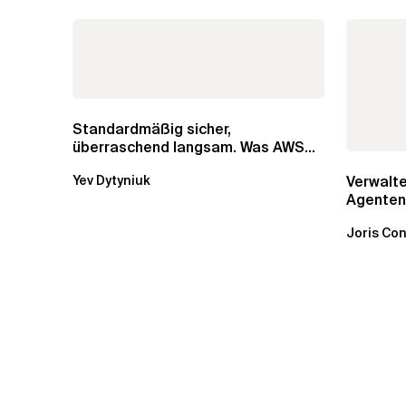
Standardmäßig sicher,
überraschend langsam. Was AWS
vergessen hat, über die RDS...
Verwalte
Yev Dytyniuk
Agenten
Bedrock 
Joris Con