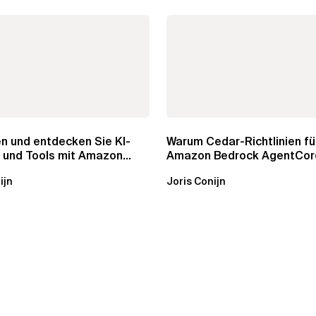
n und entdecken Sie KI-
Warum Cedar-Richtlinien für
 und Tools mit Amazon
Amazon Bedrock AgentCor
AgentCore...
Gateway wichtig sind
ijn
Joris Conijn