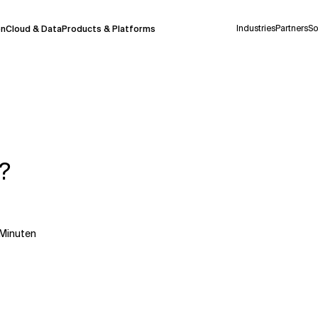
Industries
Partners
So
on
Cloud & Data
Products & Platforms
derzeit in einem Pilotprogramm und wird noch
uf Deutsch generiert werden, können einige
auigkeit, aber gelegentlich können Fehler
?
ionen, bevor Sie Entscheidungen treffen oder
Minuten
Kontextdateien