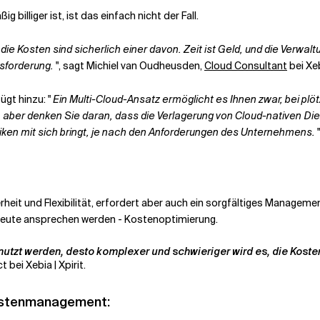
billiger ist, ist das einfach nicht der Fall.
 die Kosten sind sicherlich einer davon. Zeit ist Geld, und die Ver
usforderung.
", sagt Michiel van Oudheusden,
Cloud Consultant
bei Xeb
ügt hinzu: "
Ein Multi-Cloud-Ansatz ermöglicht es Ihnen zwar, bei plöt
n, aber denken Sie daran, dass die Verlagerung von Cloud-nativen Di
iken mit sich bringt, je nach den Anforderungen des Unternehmens.
"
erheit und Flexibilität, erfordert aber auch ein sorgfältiges Manage
 heute ansprechen werden - Kostenoptimierung.
utzt werden, desto komplexer und schwieriger wird es, die Koste
bei Xebia | Xpirit.
Kostenmanagement: