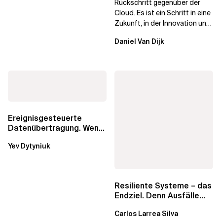
Rückschritt gegenüber der
Cloud. Es ist ein Schritt in eine
Zukunft, in der Innovation und
Eigenverantwortung sich
Daniel Van Dijk
nicht...
Ereignisgesteuerte
Datenübertragung. Wenn
eine einfache
Yev Dytyniuk
Kombination aus SQS
und...
Resiliente Systeme – das
Endziel. Denn Ausfälle
sind unvermeidlich
Carlos Larrea Silva