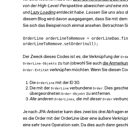
von der High-Level-Perspektive abweichen und eine inte
und
Lazy Loading
entdeckt habe. Lassen Sie uns also 
Verwandte Themen
diesem Blog wird davon ausgegangen, dass Sie mit de
Sie sich das Beispiel noch einmal ansehen. Betrachten 
OrderLine orderLineToRemove = orderLineDao.fin
orderLineToRemove.setOrder(null);
Der Zweck dieses Codes ist es, die Verknüpfung der
Ord
zu tun (obwohl Sie auch
die
Anmerkun
OrderLine-Objekts
verknüpfen möchten. Wenn Sie diesen Code
Order-Entität
Die
mit der ID 30.
OrderLine
Die mit der
verbundene
. Dies geschi
OrderLine
Order
übergeordneten
zu entfernen.
Order-Objekt
Alle anderen
, die mit dieser
verbund
OrderLines
Order
Je nach JPA-Anbieter kann dies zwei bis drei Abfragen e
es die
Order
mit der
OrderLine
über eine äußere Verknüpf
eine sehr teure Operation sein. Da dies auch dann geschi