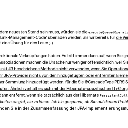
 dem neuesten Stand sein muss, würden sie die
executeQueuedOperat
"Link-Management-Code" überladen werden, als wir bereits für
die Ve
t eine Übung für den Leser ;-)
idirektionale Verknüpfungen haben. Es tritt immer dann auf, wenn Sie
oziationen machen die Ursache nur weniger offensichtlich, weil Sie d
r Punkt #3 beschriebene Methode nicht verwenden, wenn Sie Operati
r JPA-Provider nichts von den hinzugefügten oder entfernten Elemen
einer Sammlung hinzugefügt werden, für die Sie
@CascadeType.PERSIS
rufen. Ähnlich verhält es sich mit der Hibernate-spezifischen
tt>@org
dann entfernt, wenn sie tatsächlich aus der Hibernate
PersistentColl
keiten es gibt, sie zu lösen. Ich bin gespannt, ob Sie auf dieses Pr
nden Sie in der
Zusammenfassung der JPA-Implementierungsmu