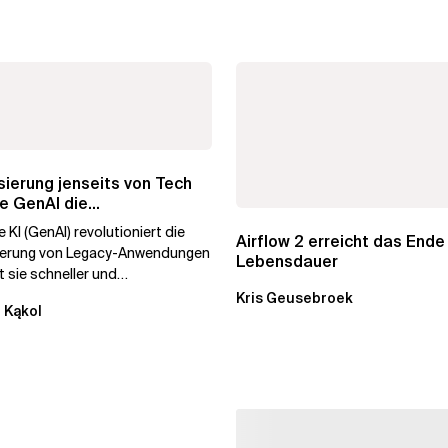
ierung jenseits von Tech
e GenAI die
hmenstransformation...
 KI (GenAI) revolutioniert die
Airflow 2 erreicht das Ende
ierung von Legacy-Anwendungen
Lebensdauer
 sie schneller und
stiger. Durch die
Kris Geusebroek
 Kąkol
ierung...