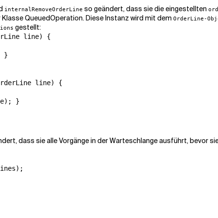
d
so geändert, dass sie die eingestellten
internalRemoveOrderLine
or
r Klasse
QueuedOperation
. Diese Instanz wird mit dem
OrderLine-Obj
gestellt:
ions
rLine line) {

 }

rderLine line) {

e); }

dert, dass sie alle Vorgänge in der Warteschlange ausführt, bevor si
ines);
