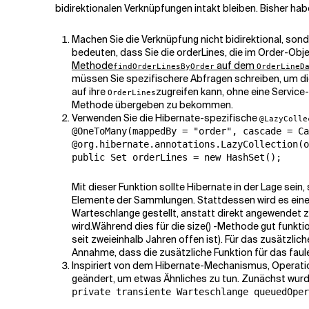
bidirektionalen Verknüpfungen intakt bleiben. Bisher ha
Machen Sie die Verknüpfung nicht bidirektional, son
bedeuten, dass Sie die
orderLines
, die im
Order-Obje
Methode
auf dem
findOrderLinesByOrder
OrderLineD
müssen Sie spezifischere Abfragen schreiben, um die
auf ihre
zugreifen kann, ohne eine Service
OrderLines
Methode übergeben zu bekommen.
Verwenden Sie die Hibernate-spezifische
@LazyColle
@OneToMany(mappedBy = "order", cascade = Ca
@org.hibernate.annotations.LazyCollection(o
public Set orderLines = new HashSet();
Mit dieser Funktion sollte Hibernate in der Lage sei
Elemente der Sammlungen. Stattdessen wird es ein
Warteschlange gestellt, anstatt direkt angewendet z
wird.
Während dies für die
size()
-Methode gut funktion
seit zweieinhalb Jahren offen ist). Für das zusätzl
Annahme, dass die zusätzliche Funktion für das faule
Inspiriert von dem Hibernate-Mechanismus, Operatio
geändert, um etwas Ähnliches zu tun. Zunächst wurd
private transiente Warteschlange queuedOper