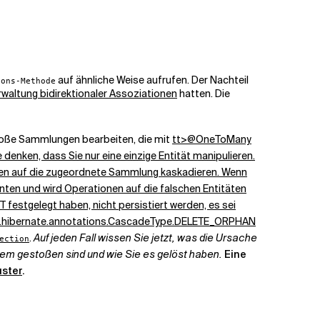
auf ähnliche Weise aufrufen. Der Nachteil
ions-Methode
rwaltung bidirektionaler Assoziationen
hatten. Die
 große Sammlungen bearbeiten, die mit
tt>@OneToMany
enken, dass Sie nur eine einzige Entität manipulieren.
onen auf die zugeordnete Sammlung kaskadieren. Wenn
ten und wird Operationen auf die falschen Entitäten
T
festgelegt haben, nicht persistiert werden, es sei
.hibernate.annotations.CascadeType.DELETE_ORPHAN
.
Auf jeden Fall wissen Sie jetzt, was die Ursache
ection
oblem gestoßen sind und wie Sie es gelöst haben.
Eine
ster
.