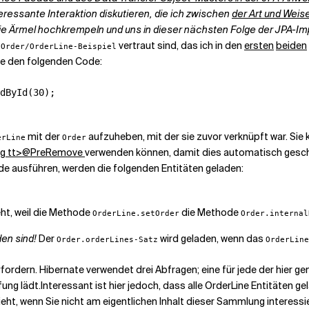
ressante Interaktion diskutieren, die ich zwischen
der Art und Weis
die Ärmel hochkrempeln und uns in dieser nächsten Folge der JPA-
m
vertraut sind, das ich in den
ersten
beiden
Order/OrderLine-Beispiel
Sie den folgenden Code:
dById(30);

mit der
aufzuheben, mit der sie zuvor verknüpft war. Sie 
erLine
Order
g tt>@PreRemove
verwenden können, damit dies automatisch gesch
 ausführen, werden die folgenden Entitäten geladen:
eht, weil die Methode
die Methode
OrderLine.setOrder
Order.internal
en sind!
Der
wird geladen, wenn das
Order.orderLines-Satz
OrderLine
rfordern. Hibernate verwendet drei Abfragen; eine für jede der hier 
ung lädt.
Interessant ist hier jedoch, dass alle
OrderLine
Entitäten ge
eht, wenn Sie nicht am eigentlichen Inhalt dieser Sammlung interessier