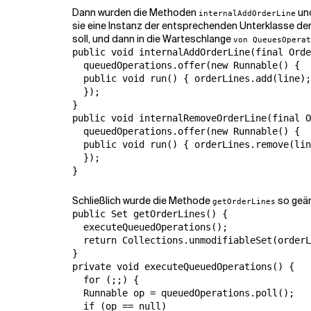
Dann wurden die Methoden
un
internalAddOrderLine
sie eine Instanz der entsprechenden Unterklasse de
soll, und dann in die Warteschlange
von QueuesOperat
public void internalAddOrderLine(final Orde
  queuedOperations.offer(new Runnable() {

  public void run() { orderLines.add(line);
  });

}

public void internalRemoveOrderLine(final O
  queuedOperations.offer(new Runnable() {

  public void run() { orderLines.remove(lin
  });

}
Schließlich wurde die Methode
so geän
getOrderLines
public Set getOrderLines() {

  executeQueuedOperations();

  return Collections.unmodifiableSet(orderL
}

private void executeQueuedOperations() {

  for (;;) {

  Runnable op = queuedOperations.poll();

  if (op == null)
