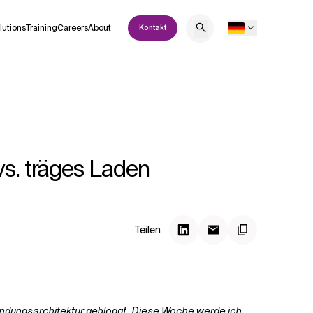
lutions
Training
Careers
About
Kontakt
vs. träges Laden
Teilen
ndungsarchitektur gebloggt
. Diese Woche werde ich