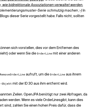
e, wie bidirektionale Assoziationen verwaltet werden
,
Implementierungsmuster-Serie schmutzig machen ;-)
In
Blogs dieser Serie vorgestellt habe. Falls nicht, sollten
können sich vorstellen, dies vor dem Entfernen des
ieht) oder wenn Sie die
mit einer anderen
OrderLine
aufruft, um die
aus ihrem
RemoveOrderLine
OrderLine
mit der ID 30 aus ihm entfernt wird.
-Objekt
genannten Zeilen. OpenJPA benötigt nur zwei Abfragen, da
laden werden. Wenn es viele
OrderLines
gibt, kann dies
t sind, zahlen Sie einen hohen Preis dafür, dass die