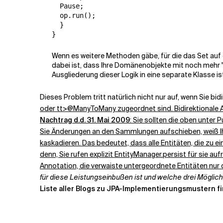
  Pause;

  op.run();

  }

}
Wenn es weitere Methoden gäbe, für die das Set auf
dabei ist, dass Ihre Domänenobjekte mit noch mehr 
Ausgliederung dieser Logik in eine separate Klasse is
Dieses Problem tritt natürlich nicht nur auf, wenn Sie b
oder
tt>@ManyToMany zugeordnet sind. Bidirektionale Ass
Nachtrag d.d. 31. Mai 2009
: Sie sollten die oben unte
Sie Änderungen an den Sammlungen aufschieben, weiß Ih
kaskadieren. Das bedeutet, dass alle Entitäten, die zu 
denn, Sie rufen explizit
EntityManager.persist
für sie auf
Annotation, die verwaiste untergeordnete Entitäten nur 
für diese Leistungseinbußen ist und welche drei Möglich
Liste aller Blogs zu JPA-Implementierungsmustern fi