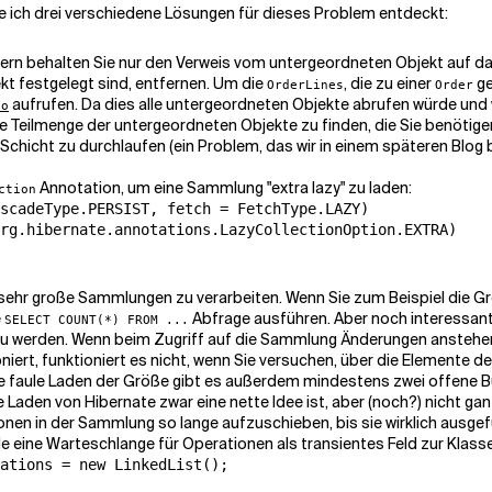
be ich drei verschiedene Lösungen für dieses Problem entdeckt:
dern behalten Sie nur den Verweis vom untergeordneten Objekt auf da
kt
festgelegt sind, entfernen. Um die
, die zu einer
ge
OrderLines
Order
aufrufen. Da dies alle untergeordneten Objekte abrufen würde und w
ao
 Teilmenge der untergeordneten Objekte zu finden, die Sie benötigen
-Schicht zu durchlaufen (ein Problem, das wir in einem späteren Blog
Annotation, um eine Sammlung "extra lazy" zu laden:
ction
scadeType.PERSIST, fetch = FetchType.LAZY)

rg.hibernate.annotations.LazyCollectionOption.EXTRA)

n, sehr große Sammlungen zu verarbeiten. Wenn Sie zum Beispiel die G
e
Abfrage ausführen. Aber noch interessan
SELECT COUNT(*) FROM ...
u werden. Wenn beim Zugriff auf die Sammlung Änderungen anstehen, w
iert, funktioniert es nicht, wenn Sie versuchen, über die Elemente de
iche faule Laden der Größe gibt es außerdem mindestens zwei offene 
 Laden von Hibernate zwar eine nette Idee ist, aber (noch?) nicht gan
nen in der Sammlung so lange aufzuschieben, bis sie wirklich ausge
e eine Warteschlange für Operationen als transientes Feld zur Klass
ations = new LinkedList();