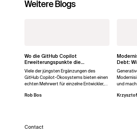
Weitere Blogs
Wo die GitHub Copilot
Modernis
Erweiterungspunkte die
Debt: Wi
Governance brechen
Unterne
Viele der jüngsten Ergänzungen des
Generative
GitHub Copilot-Ökosystems bieten einen
Modernis
echten Mehrwert für einzelne Entwickler,
und macht
erweitern aber auch die...
kostengün
Rob Bos
Krzysztof
Automatis
Contact