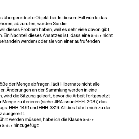
s übergeordnete Objekt bei. In diesem Fall würde das
hören, abzurufen, würden Sie die
ir dieses Problem haben, weil es sehr viele davon gibt,
. Ein Nachteil dieses Ansatzes ist, dass eine
nicht
Order
 behandeln werden) oder sie von einer aufrufenden
röße der Menge abfragen, lädt Hibernate nicht alle
ter: Änderungen an der Sammlung werden in eine
ird die Sitzung geleert, bevor die Arbeit fortgesetzt
r Menge zu iterieren (siehe JIRA issue
HHH-2087
, das
Bugs:
HHH-1491
und
HHH-3319
. All dies führt mich zu der
z ausgereift.
führt werden müssen, habe ich die Klasse
Order
e
hinzugefügt:
Order