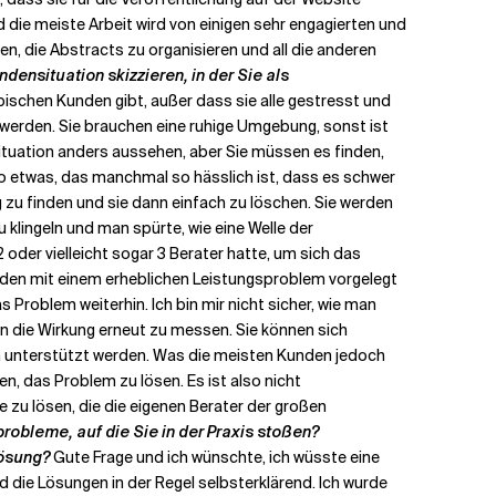
nd die meiste Arbeit wird von einigen sehr engagierten und
en, die Abstracts zu organisieren und all die anderen
densituation skizzieren, in der Sie als
typischen Kunden gibt, außer dass sie alle gestresst und
werden. Sie brauchen eine ruhige Umgebung, sonst ist
 Situation anders aussehen, aber Sie müssen es finden,
o etwas, das manchmal so hässlich ist, dass es schwer
g zu finden und sie dann einfach zu löschen. Sie werden
u klingeln und man spürte, wie eine Welle der
oder vielleicht sogar 3 Berater hatte, um sich das
nden mit einem erheblichen Leistungsproblem vorgelegt
 Problem weiterhin. Ich bin mir nicht sicher, wie man
n die Wirkung erneut zu messen. Sie können sich
hm unterstützt werden. Was die meisten Kunden jedoch
, das Problem zu lösen. Es ist also nicht
e zu lösen, die die eigenen Berater der großen
robleme, auf die Sie in der Praxis stoßen?
Lösung?
Gute Frage und ich wünschte, ich wüsste eine
 die Lösungen in der Regel selbsterklärend. Ich wurde