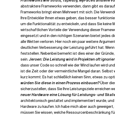
Frameworks wie Struts, Tapestry, MyFaces anstelle vo
abstraktere Frameworks verwenden, dann gibt es darauf k
Frameworks bringt einen Mehrwert mit sich. Die Verwend
Ihre Entwickler Ihnen etwas geben, das besser funktionier
um die Funktionalität zu entwickeln, und dass Sie keine 
wirtschaftlichen Vorteile der Verwendung dieser Framewo
eingesetzt und in den richtigen Szenarien bietet jedes 
alle Wetten verloren. Hier noch ein paar weitere Argume
deutlichen Verbesserung der Leistung geführt hat. Wenn 
feststellen. Nebenbei bemerkt ist dies einer der Gründ
sein.
Jeroen: Die Leistung wird in Projekten oft ignor
dass unser Code so schnell wie der Wind laufen wird un
ist die Zeit oder der vermeintliche Mangel daran. Selbst
kurz kommt. Es hat schließlich keinen Sinn, etwas zu opti
würden Sie diese in einen Prozess einbauen?
Über die
sicherzustellen, dass Sie Ihre Leistungsziele erreichen
neuer Hardware eine Lösung für Leistungs- und Skal
architektonisch gestaltet und implementiert wurde, und
Hardware zu kaufen. Ich habe mich aber auch geweigert
müssen Sie wissen, welche Ressourcenbeschränkung für d