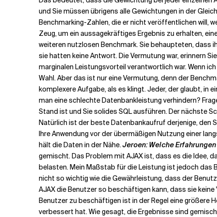
Das bedeutet, dass die Gewichtung bei jeder einzelnen An
und Sie müssen übrigens alle Gewichtungen in der Gleichun
Benchmarking-Zahlen, die er nicht veröffentlichen will, w
Zeug, um ein aussagekräftiges Ergebnis zu erhalten, eines
weiteren nutzlosen Benchmark. Sie behaupteten, dass ih
sie hatten keine Antwort. Die Vermutung war, erinnern S
marginalen Leistungsvorteil verantwortlich war. Wenn ic
Wahl. Aber das ist nur eine Vermutung, denn der Benchma
komplexere Aufgabe, als es klingt. Jeder, der glaubt, in 
man eine schlechte Datenbankleistung verhindern? Frage
Stand ist und Sie solides SQL ausführen. Der nächste S
Natürlich ist der beste Datenbankaufruf derjenige, den 
Ihre Anwendung vor der übermäßigen Nutzung einer langs
hält die Daten in der Nähe.
Jeroen: Welche Erfahrungen
gemischt. Das Problem mit AJAX ist, dass es die Idee, da
belasten. Mein Maßstab für die Leistung ist jedoch das Be
nicht so wichtig wie die Gewährleistung, dass der Benut
AJAX die Benutzer so beschäftigen kann, dass sie keine
Benutzer zu beschäftigen ist in der Regel eine größere 
verbessert hat. Wie gesagt, die Ergebnisse sind gemischt.