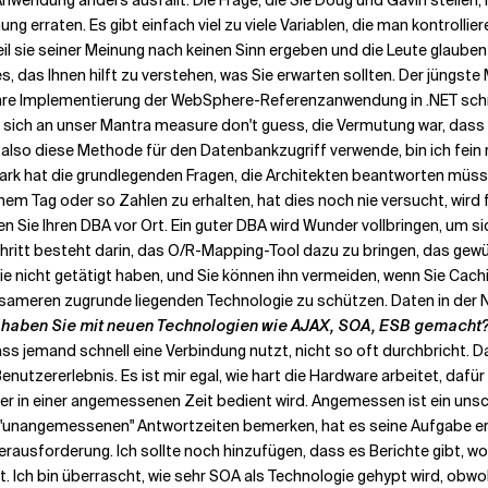
wendung anders ausfällt. Die Frage, die Sie Doug und Gavin stellen, 
g erraten. Es gibt einfach viel zu viele Variablen, die man kontrollier
eil sie seiner Meinung nach keinen Sinn ergeben und die Leute glauben 
, das Ihnen hilft zu verstehen, was Sie erwarten sollten. Der jüngste
re Implementierung der WebSphere-Referenzanwendung in .NET schnelle
ie sich an unser Mantra measure don't guess, die Vermutung war, das
h also diese Methode für den Datenbankzugriff verwende, bin ich fein
rk hat die grundlegenden Fragen, die Architekten beantworten müssen
einem Tag oder so Zahlen zu erhalten, hat dies noch nie versucht, wir
n Sie Ihren DBA vor Ort. Ein guter DBA wird Wunder vollbringen, um 
chritt besteht darin, das O/R-Mapping-Tool dazu zu bringen, das gew
Sie nicht getätigt haben, und Sie können ihn vermeiden, wenn Sie Cac
ameren zugrunde liegenden Technologie zu schützen. Daten in der Nä
 haben Sie mit neuen Technologien wie AJAX, SOA, ESB gemacht
ss jemand schnell eine Verbindung nutzt, nicht so oft durchbricht. Da
nutzererlebnis. Es ist mir egal, wie hart die Hardware arbeitet, dafür 
zer in einer angemessenen Zeit bedient wird. Angemessen ist ein uns
 "unangemessenen" Antwortzeiten bemerken, hat es seine Aufgabe erf
Herausforderung. Ich sollte noch hinzufügen, dass es Berichte gibt, w
 Ich bin überrascht, wie sehr SOA als Technologie gehypt wird, obwohl 