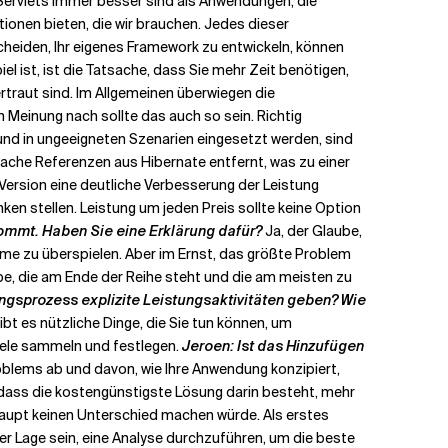
Servlets immer besser sind als Anwendungen, die
ionen bieten, die wir brauchen. Jedes dieser
cheiden, Ihr eigenes Framework zu entwickeln, können
el ist, ist die Tatsache, dass Sie mehr Zeit benötigen,
ertraut sind. Im Allgemeinen überwiegen die
 Meinung nach sollte das auch so sein. Richtig
 und in ungeeigneten Szenarien eingesetzt werden, sind
wache Referenzen aus Hibernate entfernt, was zu einer
 Version eine deutliche Verbesserung der Leistung
n stellen. Leistung um jeden Preis sollte keine Option
 kommt. Haben Sie eine Erklärung dafür?
Ja, der Glaube,
eme zu überspielen. Aber im Ernst, das größte Problem
gabe, die am Ende der Reihe steht und die am meisten zu
ungsprozess explizite Leistungsaktivitäten geben? Wie
bt es nützliche Dinge, die Sie tun können, um
ziele sammeln und festlegen.
Jeroen: Ist das Hinzufügen
roblems ab und davon, wie Ihre Anwendung konzipiert,
 dass die kostengünstigste Lösung darin besteht, mehr
aupt keinen Unterschied machen würde. Als erstes
er Lage sein, eine Analyse durchzuführen, um die beste