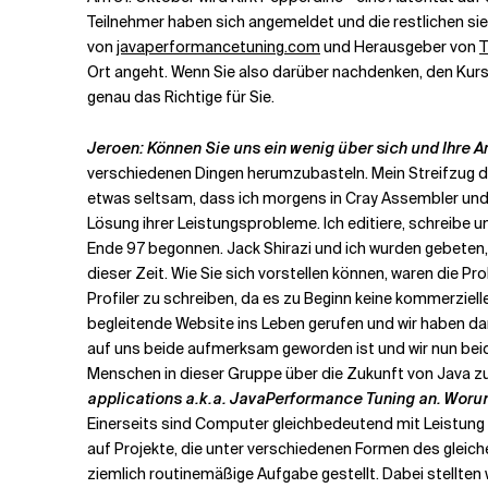
Teilnehmer haben sich angemeldet und die restlichen sieb
von
javaperformancetuning.com
und Herausgeber von
T
Verwandte Themen
Ort angeht. Wenn Sie also darüber nachdenken, den Kur
genau das Richtige für Sie.
Jeroen: Können Sie uns ein wenig über sich und Ihre A
verschiedenen Dingen herumzubasteln. Mein Streifzug du
etwas seltsam, dass ich morgens in Cray Assembler und n
Lösung ihrer Leistungsprobleme. Ich editiere, schreibe 
Ende 97 begonnen. Jack Shirazi und ich wurden gebeten, 
dieser Zeit. Wie Sie sich vorstellen können, waren die 
Profiler zu schreiben, da es zu Beginn keine kommerziell
begleitende Website ins Leben gerufen und wir haben dan
auf uns beide aufmerksam geworden ist und wir nun beide
Menschen in dieser Gruppe über die Zukunft von Java zu
applications a.k.a. JavaPerformance Tuning an. Woru
Einerseits sind Computer gleichbedeutend mit Leistung 
auf Projekte, die unter verschiedenen Formen des gleiche
ziemlich routinemäßige Aufgabe gestellt. Dabei stellten 