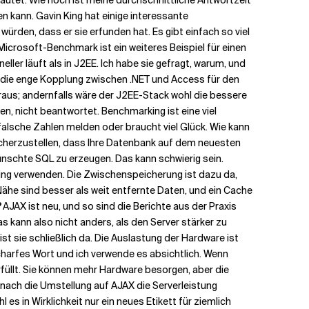
lautet: Wie hoch ist meine durchschnittliche Antwortzeit
en kann. Gavin King hat einige interessante
würden, dass er sie erfunden hat. Es gibt einfach so viel
 Microsoft-Benchmark ist ein weiteres Beispiel für einen
r läuft als in J2EE. Ich habe sie gefragt, warum, und
s die enge Kopplung zwischen .NET und Access für den
 raus; andernfalls wäre der J2EE-Stack wohl die bessere
, nicht beantwortet. Benchmarking ist eine viel
d falsche Zahlen melden oder braucht viel Glück. Wie kann
sicherzustellen, dass Ihre Datenbank auf dem neuesten
ünschte SQL zu erzeugen. Das kann schwierig sein.
hing verwenden. Die Zwischenspeicherung ist dazu da,
he sind besser als weit entfernte Daten, und ein Cache
?
AJAX ist neu, und so sind die Berichte aus der Praxis
s kann also nicht anders, als den Server stärker zu
ist sie schließlich da. Die Auslastung der Hardware ist
charfes Wort und ich verwende es absichtlich. Wenn
üllt. Sie können mehr Hardware besorgen, aber die
onach die Umstellung auf AJAX die Serverleistung
es in Wirklichkeit nur ein neues Etikett für ziemlich