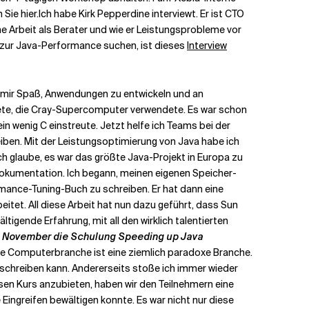
Sie hier.
Ich habe Kirk Pepperdine interviewt. Er ist CTO
eine Arbeit als Berater und wie er Leistungsprobleme vor
 zur Java-Performance suchen, ist dieses
Interview
cht mir Spaß, Anwendungen zu entwickeln und an
tete, die Cray-Supercomputer verwendete. Es war schon
 wenig C einstreute. Jetzt helfe ich Teams bei der
eiben. Mit der Leistungsoptimierung von Java habe ich
h glaube, es war das größte Java-Projekt in Europa zu
e Dokumentation. Ich begann, meinen eigenen Speicher-
ormance-Tuning-Buch zu schreiben. Er hat dann eine
itet. All diese Arbeit hat nun dazu geführt, dass Sun
gende Erfahrung, mit all den wirklich talentierten
d 3. November die Schulung Speeding up Java
ie Computerbranche ist eine ziemlich paradoxe Branche.
 schreiben kann. Andererseits stoße ich immer wieder
esen Kurs anzubieten, haben wir den Teilnehmern eine
 Eingreifen bewältigen konnte. Es war nicht nur diese