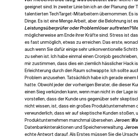
geeignet sind. In zweiter Linie bin ich an der Planung de
talentierten TechTarget-Mitarbeitern übernommen. Es ist 
Dinge. Es ist eine Menge Arbeit, aber die Belohnung ist e
Leistungsüberprüfer oder Problemlöser auftreten?
Me
möglicherweise am Ende ihrer Kräfte sind. Stress ist d
es fast unmöglich, etwas zu erreichen. Das erste, wonach
auch wenn Sie dafür einige sehr unkonventionelle Schri
zu sehen ist. Ich habe einmal einen Cronjob geschrieben,
mir zustimmen, dass dies ein ziemlich hässlicher Hack ist
Erleichterung durch den Raum schwappte. Ich sollte auch
Problem anzusehen. Tatsächlich habe ich gerade einem P
hatte. Obwohl jeder der vorherigen Berater, die dieser Ku
einen Sieg verkünden kann, wenn man nicht in der Lage i
vorstellen, dass der Kunde uns gegenüber sehr skeptisc
nicht wissen, ist, dass ein großes Produktunternehmen d
verwunderlich, dass wir auf skeptische Kunden stoßen, un
Produktunternehmen manchmal übersehen.
Jeroen: Wa
Datenbankinteraktionen und Speicherverwaltung.
Jeroen
echte Antwort darauf. Als Erstes müssen Sie die Ursache