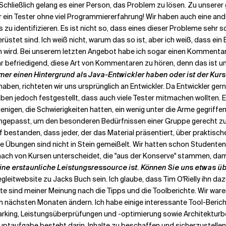
. Schließlich gelang es einer Person, das Problem zu lösen. Zu unsere
r ein Tester ohne viel Programmiererfahrung! Wir haben auch eine ande
u identifizieren. Es ist nicht so, dass eines dieser Probleme sehr sch
et sind. Ich weiß nicht, warum das so ist, aber ich weiß, dass ein En
ird. Bei unserem letzten Angebot habe ich sogar einen Kommentar erha
r befriedigend, diese Art von Kommentaren zu hören, denn das ist un
ehmer einen Hintergrund als Java-Entwickler haben oder ist der Ku
aben, richteten wir uns ursprünglich an Entwickler. Da Entwickler ge
haben jedoch festgestellt, dass auch viele Tester mitmachen wollten. E
igen, die Schwierigkeiten hatten, ein wenig unter die Arme gegriffe
ngepasst, um den besonderen Bedürfnissen einer Gruppe gerecht zu 
f bestanden, dass jeder, der das Material präsentiert, über praktisc
ie Übungen sind nicht in Stein gemeißelt. Wir hatten schon Studente
 nach von Kursen unterscheidet, die "aus der Konserve" stammen, dam
ine erstaunliche Leistungsressource ist. Können Sie uns etwas üb
leitwebsite zu Jacks Buch sein. Ich glaube, dass Tim O'Rielly ihn dazu
ste sind meiner Meinung nach die Tipps und die Toolberichte. Wir war
en nächsten Monaten ändern. Ich habe einige interessante Tool-Berichte
arking, Leistungsüberprüfungen und -optimierung sowie Architektur
ptaufgabe besteht darin, Inhalte zu beschaffen und sicherzustellen,