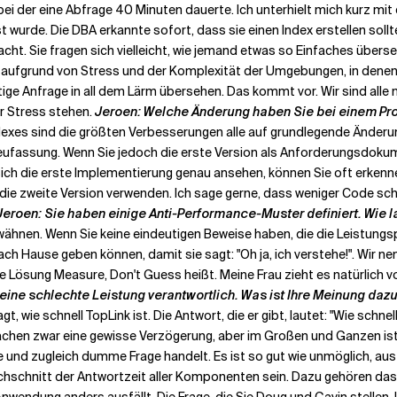
i der eine Abfrage 40 Minuten dauerte. Ich unterhielt mich kurz mit 
 wurde. Die DBA erkannte sofort, dass sie einen Index erstellen sollt
cht. Sie fragen sich vielleicht, wie jemand etwas so Einfaches überse
ufgrund von Stress und der Komplexität der Umgebungen, in denen s
ige Anfrage in all dem Lärm übersehen. Das kommt vor. Wir sind al
r Stress stehen.
Jeroen: Welche Änderung haben Sie bei einem Pro
dexes sind die größten Verbesserungen alle auf grundlegende Änderu
Neufassung. Wenn Sie jedoch die erste Version als Anforderungsdokum
 sich die erste Implementierung genau ansehen, können Sie oft erken
e zweite Version verwenden. Ich sage gerne, dass weniger Code schne
Jeroen: Sie haben einige Anti-Performance-Muster definiert. Wie l
wähnen. Wenn Sie keine eindeutigen Beweise haben, die die Leistun
ch Hause geben können, damit sie sagt: "Oh ja, ich verstehe!". Wir ne
e Lösung Measure, Don't Guess heißt. Meine Frau zieht es natürlich vo
eine schlechte Leistung verantwortlich. Was ist Ihre Meinung daz
, wie schnell TopLink ist. Die Antwort, die er gibt, lautet: "Wie schnel
sachen zwar eine gewisse Verzögerung, aber im Großen und Ganzen ist 
ge und zugleich dumme Frage handelt. Es ist so gut wie unmöglich, a
urchschnitt der Antwortzeit aller Komponenten sein. Dazu gehören d