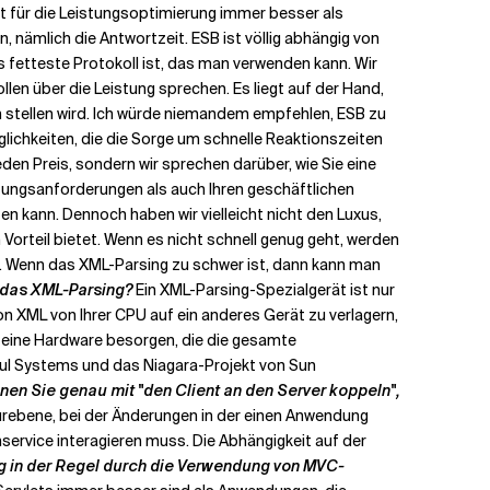
ist für die Leistungsoptimierung immer besser als
nämlich die Antwortzeit. ESB ist völlig abhängig von
 fetteste Protokoll ist, das man verwenden kann. Wir
len über die Leistung sprechen. Es liegt auf der Hand,
n stellen wird. Ich würde niemandem empfehlen, ESB zu
glichkeiten, die die Sorge um schnelle Reaktionszeiten
eden Preis, sondern wir sprechen darüber, wie Sie eine
istungsanforderungen als auch Ihren geschäftlichen
n kann. Dennoch haben wir vielleicht nicht den Luxus,
rteil bietet. Wenn es nicht schnell genug geht, werden
um. Wenn das XML-Parsing zu schwer ist, dann kann man
 das XML-Parsing?
Ein XML-Parsing-Spezialgerät ist nur
on XML von Ihrer CPU auf ein anderes Gerät zu verlagern,
ich eine Hardware besorgen, die die gesamte
zul Systems und das Niagara-Projekt von Sun
en Sie genau mit "den Client an den Server koppeln",
rebene, bei der Änderungen in der einen Anwendung
ervice interagieren muss. Die Abhängigkeit auf der
ng in der Regel durch die Verwendung von MVC-