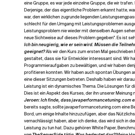
eine Gruppe, es war jede einzelne Gruppe, die wir trafen
Derjenige, der das eigentliche Problem erkannt hatte, wa
war, den wirklichen zugrunde liegenden Leistungsengpass z
schlecht für den Umgang mit Leistungsproblemen ausgerüst
Leistungsproblem nie wieder mit denselben Augen sehen w
neue Sichtweise auf dieses Problem gegeben". Es ist seh
Ich bin neugierig, wie er sein wird. Müssen die Teiln
geeignet?
Als wir den Kurs zum ersten Mal geschrieben h
gestaltet, dass sie für Entwickler interessant sind. Wir 
Programmieraufgaben zu bewältigen, und wir haben denjen
profitieren konnten. Wir haben auch spontan Übungen a
eine dieser Sitzungen betreten. Deshalb haben wir darau
Leistung ist ein dynamisches Thema. Die Lösungen für d
Dies ist ein Aspekt des Kurses, der ihn unserer Meinung
Jeroen: Ich finde, dass javaperformancetuning.com e
bereits sagte, sollte javaperformancetuning.com eine Beg
Bord, um einige Inhalte hinzuzufügen, aber das Nützlich
vernachlässigt haben, aber ich denke, das wird sich in d
Leistung zu tun hat. Dazu gehören White Paper, Benchm
von TheServerSide tätig. Was bedeutet das?
Meine Hau