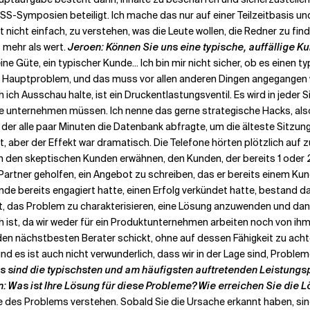
r TSS-Symposien beteiligt. Ich mache das nur auf einer Teilzeitbasis u
nicht einfach, zu verstehen, was die Leute wollen, die Redner zu find
s mehr als wert.
Jeroen: Können Sie uns eine typische, auffällige Kun
ine Güte, ein typischer Kunde... Ich bin mir nicht sicher, ob es einen 
as Hauptproblem, und das muss vor allen anderen Dingen angegangen 
 ich Ausschau halte, ist ein Druckentlastungsventil. Es wird in jeder
tte unternehmen müssen. Ich nenne das gerne strategische Hacks, als
 der alle paar Minuten die Datenbank abfragte, um die älteste Sitzun
, aber der Effekt war dramatisch. Die Telefone hörten plötzlich auf z
 den skeptischen Kunden erwähnen, den Kunden, der bereits 1 oder 2 
artner geholfen, ein Angebot zu schreiben, das er bereits einem Ku
nde bereits engagiert hatte, einen Erfolg verkündet hatte, bestand das
st, das Problem zu charakterisieren, eine Lösung anzuwenden und dan
h ist, da wir weder für ein Produktunternehmen arbeiten noch von i
en nächstbesten Berater schickt, ohne auf dessen Fähigkeit zu achten
d es ist auch nicht verwunderlich, dass wir in der Lage sind, Problem
s sind die typischsten und am häufigsten auftretenden Leistungsp
: Was ist Ihre Lösung für diese Probleme? Wie erreichen Sie die 
 des Problems verstehen. Sobald Sie die Ursache erkannt haben, sind