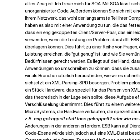
altes Zeug ist. Ich freue mich für SOA. Mit SOA lässt si
unorganisierter Code. Außerdem können Sie sich mit ein
Ihrem Netzwerk, das wohl der langsamste Teil Ihrer Comp
haben es also mit einer Anwendung zu tun, die das fettes
dass ein eng gekoppeltes Client/Server-Paar, das ein le
verwenden, wenn die Leistung ein Problem darstellt. ESB 
überlagern können. Dies führt zu einer Reihe von Fragen,
Leistung erreichen, die "gut genug" ist, und wie Sie ver
Bedürfnissen gerecht werden. Es liegt auf der Hand, das
Anwendungen so umschreiben zu können, dass sie zusamm
wir als Branche natürlich herausfinden, wie wir es schn
sich jetzt ein XML-Parsing-SPD besorgen, Problem gelös
ein Stück Hardware, das speziell für das Parsen von XML 
das theoretisch in der Lage sein sollte, diese Aufgabe ef
Verschlüsselung übernimmt. Dies führt zu einem weitere
MicroSystems, die Hardware verkaufen, die speziell darau
z.B. eng gekoppelt statt lose gekoppelt? oder wie co
Änderungen in der anderen erfordern. ESB kann auf Dien
Code-Ebene würde sich jedoch auf eine XML-Datei besc