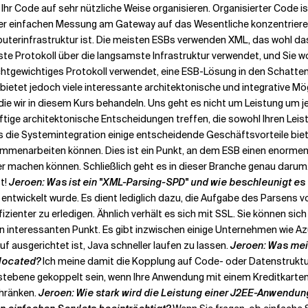
ch Ihr Code auf sehr nützliche Weise organisieren. Organisierter Code 
er einfachen Messung am Gateway auf das Wesentliche konzentrieren, 
uterinfrastruktur ist. Die meisten ESBs verwenden XML, das wohl das
te Protokoll über die langsamste Infrastruktur verwendet, und Sie wol
ichtgewichtiges Protokoll verwendet, eine ESB-Lösung in den Schatte
bietet jedoch viele interessante architektonische und integrative Mö
 die wir in diesem Kurs behandeln. Uns geht es nicht um Leistung um j
nünftige architektonische Entscheidungen treffen, die sowohl Ihren Le
s die Systemintegration einige entscheidende Geschäftsvorteile biete
enarbeiten können. Dies ist ein Punkt, an dem ESB einen enormen Vo
eller machen können. Schließlich geht es in dieser Branche genau dar
t!
Jeroen: Was ist ein "XML-Parsing-SPD" und wie beschleunigt es
entwickelt wurde. Es dient lediglich dazu, die Aufgabe des Parsens v
fizienter zu erledigen. Ähnlich verhält es sich mit SSL. Sie können s
n interessanten Punkt. Es gibt inzwischen einige Unternehmen wie A
f ausgerichtet ist, Java schneller laufen zu lassen.
Jeroen: Was mein
-located?
Ich meine damit die Kopplung auf Code- oder Datenstruktu
stebene gekoppelt sein, wenn Ihre Anwendung mit einem Kreditkartens
hränken.
Jeroen: Wie stark wird die Leistung einer J2EE-Anwendu