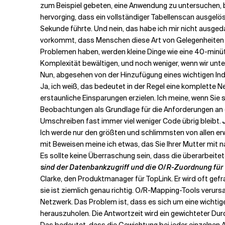
zum Beispiel gebeten, eine Anwendung zu untersuchen, be
hervorging, dass ein vollständiger Tabellenscan ausgelöst
Sekunde führte. Und nein, das habe ich mir nicht ausgeda
vorkommt, dass Menschen diese Art von Gelegenheiten a
Problemen haben, werden kleine Dinge wie eine 40-minüt
Komplexität bewältigen, und noch weniger, wenn wir unte
Nun, abgesehen von der Hinzufügung eines wichtigen In
Ja, ich weiß, das bedeutet in der Regel eine komplette 
erstaunliche Einsparungen erzielen. Ich meine, wenn Sie
Beobachtungen als Grundlage für die Anforderungen an di
Umschreiben fast immer viel weniger Code übrig bleibt.
Ich werde nur den größten und schlimmsten von allen er
mit Beweisen meine ich etwas, das Sie Ihrer Mutter mit na
Es sollte keine Überraschung sein, dass die überarbeitet
sind der Datenbankzugriff und die O/R-Zuordnung für 
Clarke, den Produktmanager für TopLink. Er wird oft gefragt
sie ist ziemlich genau richtig. O/R-Mapping-Tools verur
Netzwerk. Das Problem ist, dass es sich um eine wichti
herauszuholen. Die Antwortzeit wird ein gewichteter D