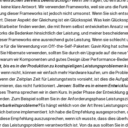
n einfachen Servlets beeinträchtigt?
Wenn Sie fragen, ob einfache 
eine klare Antwort. Wir verwenden Frameworks, weil sie uns die Funkt
ung dieser Frameworks ist jedoch nicht umsonst. Wenn Sie sich ents
t. Dieser Aspekt der Gleichung ist ein Glücksspiel. Was kein Glücksspi
Mitarbeiter finden werden, die mit Ihrem selbst entwickelten Ansatz v
rks die Bedenken hinsichtlich der Leistung, und meiner bescheidenen
dieser Frameworks eine ausreichend gute Leistung. Wenn sie schlecht
nte für die Verwendung von Off-the-Self-Paketen: Gavin King hat sch
Sie Hibernate verwenden, sollten Sie durch ein Upgrade auf die neue
e, warum wir Komponenten und gutes Design über Performance-Bedenke
iert, bis es in der Produktion zu kostspieligen Leistungsproblemen
d wenn nicht, können wir einfach mehr Hardware kaufen, um die Probl
 wenn der Zeitplan Zeit für Leistungstests vorsieht, ist dies die Auf
mieren, das nicht funktioniert.
Jeroen: Sollte es in einem Entwickl
ses Thema sprechen wir in dem Kurs. In jeder Phase der Entwicklung gi
 werden. Zum Beispiel sollten Sie in der Anforderungsphase Leistungs
ierbarkeitsprobleme?
Es hängt wirklich von der Art Ihres Leistungsp
 ich betone implementiert. Ich habe die Empfehlung ausgesprochen,
, diese Empfehlung auszusprechen, wenn ich wusste, dass dies überh
as Leistungsproblem verantwortlich ist. Von da aus sollten Sie in d