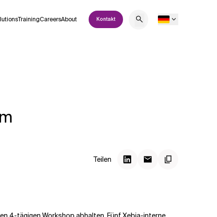
lutions
Training
Careers
About
Kontakt
om
Teilen
nen 4-tägigen Workshop abhalten. Fünf Xebia-interne