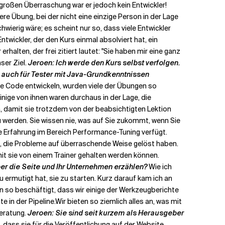
r großen Überraschung war er jedoch kein Entwickler!
re Übung, bei der nicht eine einzige Person in der Lage
wierig wäre; es scheint nur so, dass viele Entwickler
twickler, der den Kurs einmal absolviert hat, ein
lten, der frei zitiert lautet: "Sie haben mir eine ganz
ser Ziel.
Jeroen: Ich werde den Kurs selbst verfolgen.
rs auch für Tester mit Java-Grundkenntnissen
rne Code entwickeln, wurden viele der Übungen so
inige von ihnen waren durchaus in der Lage, die
n, damit sie trotzdem von der beabsichtigten Lektion
werden. Sie wissen nie, was auf Sie zukommt, wenn Sie
he Erfahrung im Bereich Performance-Tuning verfügt.
n, die Probleme auf überraschende Weise gelöst haben.
it sie von einem Trainer gehalten werden können.
er die Seite und Ihr Unternehmen erzählen?
Wie ich
 ermutigt hat, sie zu starten. Kurz darauf kam ich an
en so beschäftigt, dass wir einige der Werkzeugberichte
 in der Pipeline.
Wir bieten so ziemlich alles an, was mit
beratung.
Jeroen: Sie sind seit kurzem als Herausgeber
 dass sie für die Veröffentlichung auf der Website