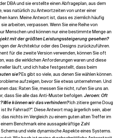
der DBA und sie erstellte einen Abfrageplan, aus dem
e, was natürlich zu Antwortzeiten von unter einer
hen kann. Meine Antwort ist, dass es ziemlich häufig
ie arbeiten, verpassen. Wenn Sie eine Reihe von
le nur Menschen und können nur eine bestimmte Menge an
jekt mit der größten Leistungssteigerung gesehen?
ngen der Architektur oder des Designs zurückzuführen.
ent für die zweite Version verwenden, können Sie oft
nen, was die wirklichen Anforderungen waren und diese
ller läuft, und ich habe festgestellt, dass beim
auten sie?
Es gibt so viele, aus denen Sie wählen können.
gsprobleme aufzeigen, bevor Sie etwas unternehmen. Und
nnen das: Raten Sie, messen Sie nicht, rufen Sie uns an.
r, dass Sie alle das Anti-Muster befolgen.
Jeroen: Oft
u? Wie können wir das verhindern?
Ich zitiere gerne Doug
l ist Ihr Fahrrad?". Diese Antwort mag ärgerlich sein, aber
das nichts im Vergleich zu einem guten alten Treffer im
us einem Benchmark eine aussagekräftige Zahl
as Schema und viele dynamische Aspekte eines Systems.