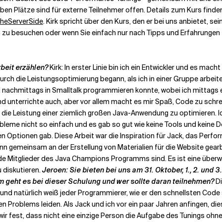
en Plätze sind für externe Teilnehmer offen. Details zum Kurs finden 
heServerSide
. Kirk spricht über den Kurs, den er bei uns anbietet, s
s zu besuchen oder wenn Sie einfach nur nach Tipps und Erfahrungen
rbeit erzählen?
Kirk: In erster Linie bin ich ein Entwickler und es ma
rch die Leistungsoptimierung begann, als ich in einer Gruppe arbei
achmittags in Smalltalk programmieren konnte, wobei ich mittags ein
und unterrichte auch, aber vor allem macht es mir Spaß, Code zu schr
die Leistung einer ziemlich großen Java-Anwendung zu optimieren. Ic
Probleme nicht so einfach und es gab so gut wie keine Tools und kein
en Optionen gab. Diese Arbeit war die Inspiration für Jack, das Perf
n gemeinsam an der Erstellung von Materialien für die Website gearbe
 Mitglieder des Java Champions Programms sind. Es ist eine überwälti
 diskutieren.
Jeroen: Sie bieten bei uns am 31. Oktober, 1., 2. un
m geht es bei dieser Schulung und wer sollte daran teilnehmen?
D
und natürlich weiß jeder Programmierer, wie er den schnellsten Code
n Problems leiden. Als Jack und ich vor ein paar Jahren anfingen, di
wir fest, dass nicht eine einzige Person die Aufgabe des Tunings ohne