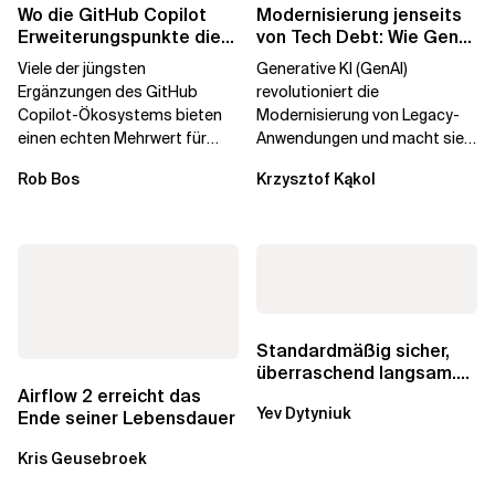
Wo die GitHub Copilot
Modernisierung jenseits
Erweiterungspunkte die
von Tech Debt: Wie GenAI
Governance brechen
die
Viele der jüngsten
Generative KI (GenAI)
Unternehmenstransformatio
Ergänzungen des GitHub
revolutioniert die
Copilot-Ökosystems bieten
Modernisierung von Legacy-
einen echten Mehrwert für
Anwendungen und macht sie
einzelne Entwickler, erweitern
schneller und kostengünstiger.
Rob Bos
Krzysztof Kąkol
aber auch die...
Durch die Automatisierung...
Standardmäßig sicher,
überraschend langsam.
Was AWS vergessen hat,
Airflow 2 erreicht das
Yev Dytyniuk
über die RDS...
Ende seiner Lebensdauer
Kris Geusebroek