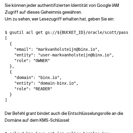
Sie können jeder authentifizierten Identität von Google IAM
Zugriff auf dieses Geheimnis gewähren.
Um zu sehen, wer Lesezugriff erhalten hat, geben Sie ein:
$ gsutil acl get gs://${BUCKET_ID}/oracle/scott/passwo
[

  {

    "email": "markvanholsteijn@binx.io",

    "entity": "user-markvanholsteijn@binx.io",

    "role": "OWNER"

  },

  {

    "domain": "binx.io",

    "entity": "domain-binx.io",

    "role": "READER"

  }

Der Befehl grant bindet auch die Entschlüsselungsrolle an die
Domäne auf dem KMS-Schlüssel: