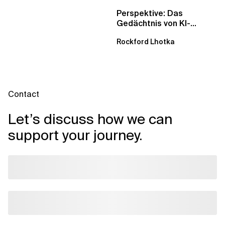
Perspektive: Das
Gedächtnis von KI-
Agenten – Einblicke aus
Rockford Lhotka
dem...
Contact
Let’s discuss how we can
support your journey.