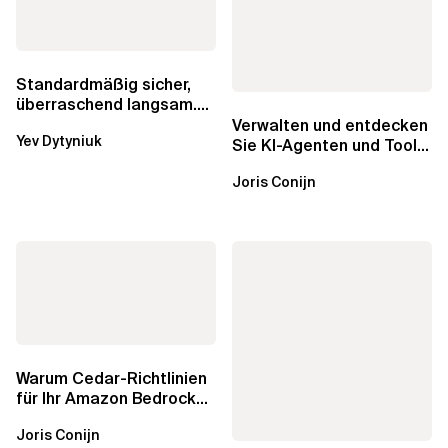
Standardmäßig sicher,
überraschend langsam.
Was AWS vergessen hat,
Verwalten und entdecken
Yev Dytyniuk
über die RDS...
Sie KI-Agenten und Tools
mit Amazon Bedrock
Joris Conijn
AgentCore...
Warum Cedar-Richtlinien
für Ihr Amazon Bedrock
AgentCore Gateway
Joris Conijn
wichtig sind