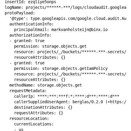
insertId: ezqliye5onps

logName: projects/******-***/logs/cloudaudit.googleapi
protoPayload:

  '@type': type.googleapis.com/google.cloud.audit.Audi
  authenticationInfo:

    principalEmail: markvanholsteijn@binx.io

  authorizationInfo:

  - granted: true

    permission: storage.objects.get

    resource: projects/_/buckets/******-***-secrets/ob
    resourceAttributes: {}

  - granted: true

    permission: storage.objects.getIamPolicy

    resource: projects/_/buckets/******-***-secrets/ob
    resourceAttributes: {}

  methodName: storage.objects.get

  requestMetadata:

    callerIp: ****:***:***f:*:****:d***:****:d***

    callerSuppliedUserAgent: berglas/0.2.0 (+https://g
    destinationAttributes: {}

    requestAttributes: {}

  resourceLocation:

    currentLocations:

    - us
