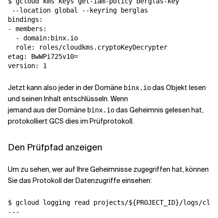
$ gcloud kms keys get-iam-policy berglas-key 

 --location global --keyring berglas

bindings:

- members:

  - domain:binx.io

  role: roles/cloudkms.cryptoKeyDecrypter

etag: BwWPi725v10=

Jetzt kann also jeder in der Domäne
das Objekt lesen
binx.io
und seinen Inhalt entschlüsseln. Wenn
jemand aus der Domäne
das Geheimnis gelesen hat,
binx.io
protokolliert GCS dies im Prüfprotokoll.
Den Prüfpfad anzeigen
Um zu sehen, wer auf Ihre Geheimnisse zugegriffen hat, können
Sie das Protokoll der Datenzugriffe einsehen:
$ gcloud logging read projects/${PROJECT_ID}/logs/clou
---
