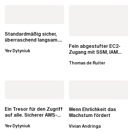
Standardmäßig sicher,
überraschend langsam.
Was AWS vergessen hat,
Fein abgestufter EC2-
Yev Dytyniuk
über die RDS...
Zugang mit SSM, IAM
Identity Center und Tags
Thomas de Ruiter
Ein Tresor für den Zugriff
Wenn Ehrlichkeit das
auf alle. Sicherer AWS-
Wachstum fördert
Zugang mit mehreren
Yev Dytyniuk
Vivian Andringa
Konten