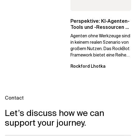
Perspektive: KI-Agenten-
Tools und -Ressourcen –
Ein Überblick für...
Agenten ohne Werkzeuge sind
in keinem realen Szenario von
großem Nutzen. Das RockBot
Framework bietet eine Reihe
von Subsystemen, die Sie
Rockford Lhotka
beim Aufbau...
Contact
Let’s discuss how we can
support your journey.