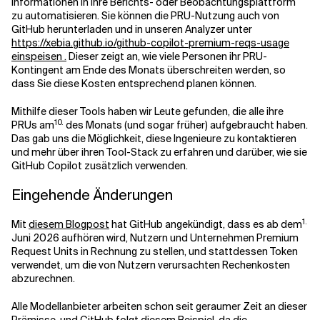
Informationen in Ihre Berichts- oder Beobachtungsplattform
zu automatisieren. Sie können die PRU-Nutzung auch von
GitHub herunterladen und in unseren Analyzer unter
https://xebia.github.io/github-copilot-premium-reqs-usage
einspeisen .
Dieser zeigt an, wie viele Personen ihr PRU-
Kontingent am Ende des Monats überschreiten werden, so
dass Sie diese Kosten entsprechend planen können.
Mithilfe dieser Tools haben wir Leute gefunden, die alle ihre
10.
PRUs am
des Monats (und sogar früher) aufgebraucht haben.
Das gab uns die Möglichkeit, diese Ingenieure zu kontaktieren
und mehr über ihren Tool-Stack zu erfahren und darüber, wie sie
GitHub Copilot zusätzlich verwenden.
Eingehende Änderungen
1.
Mit
diesem Blogpost
hat GitHub angekündigt, dass es ab dem
Juni 2026 aufhören wird, Nutzern und Unternehmen Premium
Request Units in Rechnung zu stellen, und stattdessen Token
verwendet, um die von Nutzern verursachten Rechenkosten
abzurechnen.
Alle Modellanbieter arbeiten schon seit geraumer Zeit an dieser
Prämisse, und GitHub folgt diesem Beispiel, da die