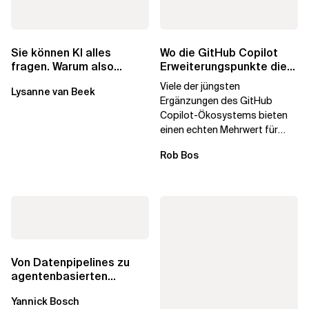
Wo die GitHub Copilot
Sie können KI alles
Erweiterungspunkte die
fragen. Warum also
Governance brechen
lohnen sich Schulungen
Viele der jüngsten
Lysanne van Beek
noch?
Ergänzungen des GitHub
Copilot-Ökosystems bieten
einen echten Mehrwert für
einzelne Entwickler, erweitern
Rob Bos
aber auch die...
Von Datenpipelines zu
agentenbasierten
Workflows: Ein Wandel im
Yannick Bosch
Analytics...