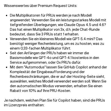
Wissenswertes über Premium Request Units:
Die Multiplikatoren für PRUs werden je nach Modell
angewendet: Verwenden Sie ein leistungsstarkes Modell mit
tiefgreifenden Überlegungen, wie Claude Opus 4.5 und 4.6?
Das hat einen Multiplikator von 3x, d.h. jede Chat-Runde
bedeutet, dass Sie 3 PRUs statt 1 erhalten.
Verwenden Sie ein kleineres Modell wie GPT-5.4 mini? Das
benötigt weniger Rechenleistung, um es zu hosten, was zu
einem 0,33-fachen Multiplikator führt.
Seit den Anfängen der PRU's haben wir immer die
Basismodelle wie GPT-4o und GPT-4.1 kostenlos in den
Service aufgenommen, oder 0x PRU's dafür.
Mit dem "Automodus" lassen Sie GitHub Copilot anhand der
Komplexität der Eingabeaufforderung und der
Rechenbeschränkungen, die er auf der Hosting-Seite sieht,
auswählen, welches Modell verwendet werden soll. Wenn Sie
den automatischen Modus verwenden, erhalten Sie einen
Rabatt von 10% auf Ihre PRU-Kosten.
Je nachdem, welchen Plan Sie für Copilot haben, sind die PRUs
im Lizenzpreis enthalten: