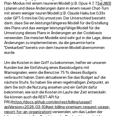
Plan-Modus mit einem teureren Modell (z.B. Opus 4.7, 7.
5x
[JW3]
) planen und diese Änderungen dann in einem neuen Chat-Turn
mit einem weniger teuren Modell (z.B. Claude Haiku bei 0,33x
oder GPT-5 mini bei 0x) umsetzen. Der Unterschied besteht
darin, dass Sie ein leistungsfähigeres Modell für die Erstellung
des Plans und das weniger leistungsfähige Modell für die
Umsetzung dieses Plans in Änderungen an der Codebasis
verwenden. Die meisten Modelle sind sehr gut in der Lage, diese
Änderungen zu implementieren, da die gesamte harte
"Denkarbeit" bereits von dem teureren Modell übernommen
wurde.
Um die Kosten in den Griff zu bekommen, helfen wir unseren
Kunden bei der Einführung eines Basisbudgets mit
Warnsignalen, wenn die Benutzer 75 % dieses Budgets
verbraucht haben. Dann aktualisieren Sie das Budget auf die
nächste Stufe. So haben Sie einen regelmäßigen Zeitpunkt, an
dem Sie sich die Nutzung ansehen und ein Gefühl dafür
bekommen, wie sich die Kosten im Laufe der Zeit entwickeln.
Sie können auch die REST-API für
PRU
(https://docs.github.com/en/rest/billing/usage?
apiVersion=2026-03-10#get-billing-premium-request-usage-
report-for-an-organization)
verwenden, um das Laden der