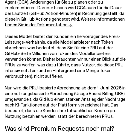
Agent (CCA), Änderungen für Sie zu planen oder zu
implementieren. Darüber hinaus wird CCA auch für die Dauer
der Laufzeit (GitHub Action-Minuten) in Rechnung gestellt, da
Verwandte Themen
diese in GitHub Actions gehostet wird.
Weitere Informationen
finden Sie in der Dokumentation →.
Dieses Modell bietet den Kunden ein hervorragendes Preis-
Leistungs-Verhältnis, da alle Modellanbieter nach Token
abrechnen, was bedeutet, dass Sie für eine PRU auf der
GitHub-Seite Millionen von Token des Modellanbieters
verwenden können. Bisher brauchten wir nur einen Blick auf die
PRUs zu werfen, was dazu führte, dass Nutzer, die diese PRU
intensiv nutzten (und im Hintergrund eine Menge Token
verbrauchten), nicht auffielen.
1.
Nun wird die PRU-basierte Abrechnung ab dem
Juni 2026
in
eine nutzungsbasierte Abrechnung (Usage Based Billing, UBB)
umgewandelt, da GitHub einen starken Anstieg der Nachfrage
nach KI-Funktionen auf der Plattform verzeichnet hat. Das
bedeutet, dass die Kunden ihre tatsächlichen Kosten pro
Nutzung bezahlen werden, statt der berechneten PRUs.
Was sind Premium Requests noch mal?