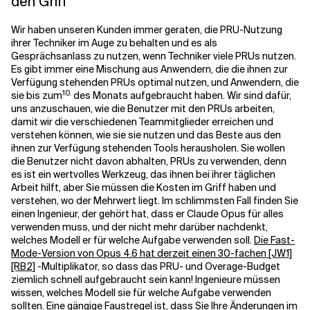
den Griff
Wir haben unseren Kunden immer geraten, die PRU-Nutzung
ihrer Techniker im Auge zu behalten und es als
Gesprächsanlass zu nutzen, wenn Techniker viele PRUs nutzen.
Es gibt immer eine Mischung aus Anwendern, die die ihnen zur
Verfügung stehenden PRUs optimal nutzen, und Anwendern, die
10.
sie bis zum
des Monats aufgebraucht haben. Wir sind dafür,
uns anzuschauen, wie die Benutzer mit den PRUs arbeiten,
damit wir die verschiedenen Teammitglieder erreichen und
verstehen können, wie sie sie nutzen und das Beste aus den
ihnen zur Verfügung stehenden Tools herausholen. Sie wollen
die Benutzer nicht davon abhalten, PRUs zu verwenden, denn
es ist ein wertvolles Werkzeug, das ihnen bei ihrer täglichen
Arbeit hilft, aber Sie müssen die Kosten im Griff haben und
verstehen, wo der Mehrwert liegt. Im schlimmsten Fall finden Sie
einen Ingenieur, der gehört hat, dass er Claude Opus für alles
verwenden muss, und der nicht mehr darüber nachdenkt,
welches Modell er für welche Aufgabe verwenden soll.
Die Fast-
Mode-Version von Opus 4.6 hat derzeit einen 30-fachen
[JW1]
[RB2]
-Multiplikator, so dass das PRU- und Overage-Budget
ziemlich schnell aufgebraucht sein kann! Ingenieure müssen
wissen, welches Modell sie für welche Aufgabe verwenden
sollten. Eine gängige Faustregel ist, dass Sie Ihre Änderungen im