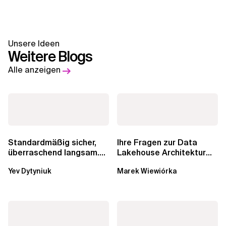
Unsere Ideen
Weitere Blogs
Alle anzeigen
Standardmäßig sicher,
Ihre Fragen zur Data
überraschend langsam.
Lakehouse Architektur
Was AWS vergessen hat,
werden beantwortet:...
Yev Dytyniuk
Marek Wiewiórka
über die RDS...