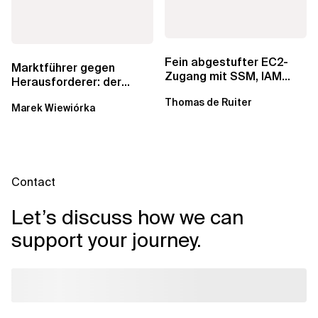
Fein abgestufter EC2-
Marktführer gegen
Zugang mit SSM, IAM
Herausforderer: der
Identity Center und Tags
andauernde Kampf um
Thomas de Ruiter
Marek Wiewiórka
Datenkataloge in Data...
Contact
Let’s discuss how we can
support your journey.