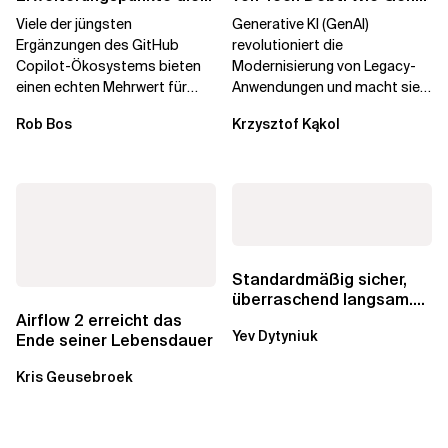
Governance brechen
die
Viele der jüngsten
Generative KI (GenAI)
Unternehmenstransformatio
Ergänzungen des GitHub
revolutioniert die
Copilot-Ökosystems bieten
Modernisierung von Legacy-
einen echten Mehrwert für
Anwendungen und macht sie
einzelne Entwickler, erweitern
schneller und kostengünstiger.
Rob Bos
Krzysztof Kąkol
aber auch die...
Durch die Automatisierung...
Standardmäßig sicher,
überraschend langsam.
Was AWS vergessen hat,
Airflow 2 erreicht das
Yev Dytyniuk
über die RDS...
Ende seiner Lebensdauer
Kris Geusebroek