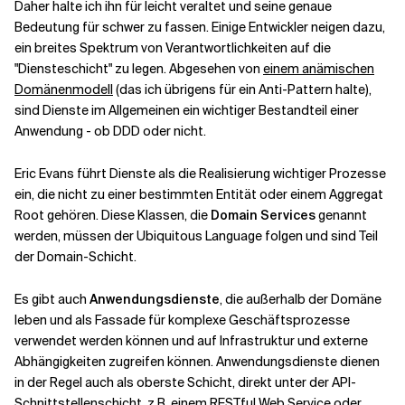
Daher halte ich ihn für leicht veraltet und seine genaue
Bedeutung für schwer zu fassen. Einige Entwickler neigen dazu,
Verwandte Themen
ein breites Spektrum von Verantwortlichkeiten auf die
"Diensteschicht" zu legen. Abgesehen von
einem anämischen
Domänenmodell
(das ich übrigens für ein Anti-Pattern halte),
sind Dienste im Allgemeinen ein wichtiger Bestandteil einer
Anwendung - ob DDD oder nicht.
Eric Evans führt Dienste als die Realisierung wichtiger Prozesse
ein, die nicht zu einer bestimmten Entität oder einem Aggregat
Root gehören. Diese Klassen, die
Domain Services
genannt
werden, müssen der Ubiquitous Language folgen und sind Teil
der Domain-Schicht.
Es gibt auch
Anwendungsdienste
, die außerhalb der Domäne
leben und als Fassade für komplexe Geschäftsprozesse
verwendet werden können und auf Infrastruktur und externe
Abhängigkeiten zugreifen können. Anwendungsdienste dienen
in der Regel auch als oberste Schicht, direkt unter der API-
Schnittstellenschicht, z.B. einem RESTful Web Service oder