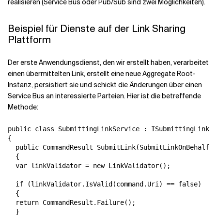
realisieren (Service Bus oder Pub/Sub sind zwei Möglichkeiten).
Beispiel für Dienste auf der Link Sharing
Plattform
Der erste Anwendungsdienst, den wir erstellt haben, verarbeitet
einen übermittelten Link, erstellt eine neue Aggregate Root-
Instanz, persistiert sie und schickt die Änderungen über einen
Service Bus an interessierte Parteien. Hier ist die betreffende
Methode:
public class SubmittingLinkService : ISubmittingLinkSe
{

  public CommandResult SubmitLink(SubmitLinkOnBehalfCo
  {

  var linkValidator = new LinkValidator();

  if (linkValidator.IsValid(command.Uri) == false)

  {

  return CommandResult.Failure();

  }
