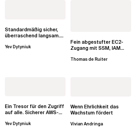
Standardmäßig sicher,
überraschend langsam.
Was AWS vergessen hat,
Fein abgestufter EC2-
Yev Dytyniuk
über die RDS...
Zugang mit SSM, IAM
Identity Center und Tags
Thomas de Ruiter
Ein Tresor für den Zugriff
Wenn Ehrlichkeit das
auf alle. Sicherer AWS-
Wachstum fördert
Zugang mit mehreren
Yev Dytyniuk
Vivian Andringa
Konten