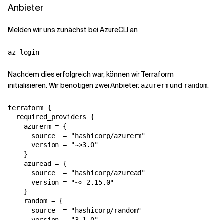
Anbieter
Melden wir uns zunächst bei AzureCLI an
az login
Nachdem dies erfolgreich war, können wir Terraform
initialisieren. Wir benötigen zwei Anbieter:
und
.
azurerm
random
terraform {

  required_providers {

    azurerm = {

      source  = "hashicorp/azurerm"

      version = "~>3.0"

    }

    azuread = {

      source  = "hashicorp/azuread"

      version = "~> 2.15.0"

    }

    random = {

      source  = "hashicorp/random"

      version = "3.1.0"
