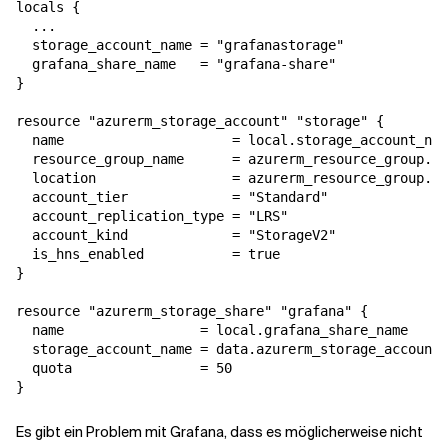
locals {

  ...

  storage_account_name = "grafanastorage"

  grafana_share_name   = "grafana-share"

}

resource "azurerm_storage_account" "storage" {

  name                     = local.storage_account_nam
  resource_group_name      = azurerm_resource_group.rg
  location                 = azurerm_resource_group.rg
  account_tier             = "Standard"

  account_replication_type = "LRS"

  account_kind             = "StorageV2"

  is_hns_enabled           = true

}

resource "azurerm_storage_share" "grafana" {

  name                 = local.grafana_share_name

  storage_account_name = data.azurerm_storage_account.
  quota                = 50

}
Es gibt ein Problem mit Grafana, dass es möglicherweise nicht