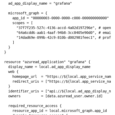
  ad_app_display_name = "grafana"

  microsoft_graph = {

    app_id = "00000003-0000-0000-c000-000000000000" # 
    scopes = [

      "37f7f235-527c-4136-accd-4a02d197296e", # openid

      "64a6cdd6-aab1-4aaf-94b8-3cc8405e90d0", # email

      "14dad69e-099b-42c9-810b-d002981feec1", # profil
    ]

  }

}

resource "azuread_application" "grafana" {

  display_name = local.ad_app_display_name

  web {

    homepage_url  = "https://${local.app_service_name}
    redirect_uris = ["https://${local.app_service_name
  }

  identifier_uris = ["api://${local.ad_app_display_nam
  owners          = [data.azuread_user.owner.id]

  required_resource_access {

    resource_app_id = local.microsoft_graph.app_id
