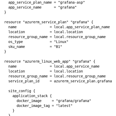
  app_service_plan_name = "grafana-asp"

  app_service_name      = "grafana"

}

resource "azurerm_service_plan" "grafana" {

  name                = local.app_service_plan_name

  location            = local.location

  resource_group_name = local.resource_group_name

  os_type             = "Linux"

  sku_name            = "B1"

}

resource "azurerm_linux_web_app" "grafana" {

  name                = local.app_service_name

  location            = local.location

  resource_group_name = local.resource_group_name

  service_plan_id     = azurerm_service_plan.grafana.i
  site_config {

    application_stack {

      docker_image     = "grafana/grafana"

      docker_image_tag = "latest"

    }

  }
