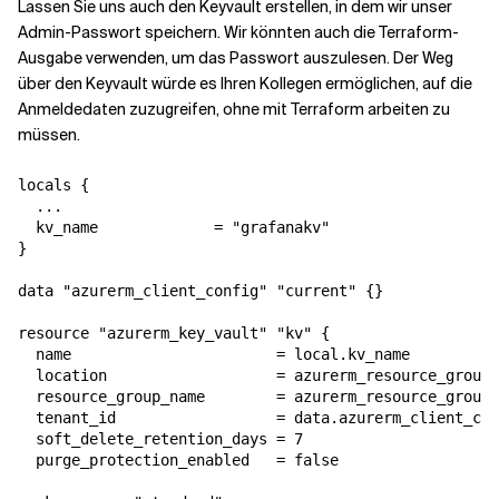
Lassen Sie uns auch den Keyvault erstellen, in dem wir unser
Admin-Passwort speichern. Wir könnten auch die Terraform-
Ausgabe verwenden, um das Passwort auszulesen. Der Weg
über den Keyvault würde es Ihren Kollegen ermöglichen, auf die
Anmeldedaten zuzugreifen, ohne mit Terraform arbeiten zu
müssen.
locals {

  ...

  kv_name             = "grafanakv"

}

data "azurerm_client_config" "current" {}

resource "azurerm_key_vault" "kv" {

  name                       = local.kv_name

  location                   = azurerm_resource_group.
  resource_group_name        = azurerm_resource_group.
  tenant_id                  = data.azurerm_client_con
  soft_delete_retention_days = 7

  purge_protection_enabled   = false
