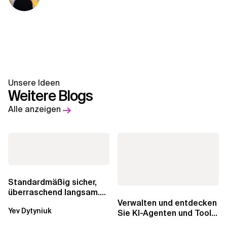
Unsere Ideen
Weitere Blogs
Alle anzeigen
Standardmäßig sicher,
überraschend langsam.
Was AWS vergessen hat,
Verwalten und entdecken
Yev Dytyniuk
über die RDS...
Sie KI-Agenten und Tools
mit Amazon Bedrock