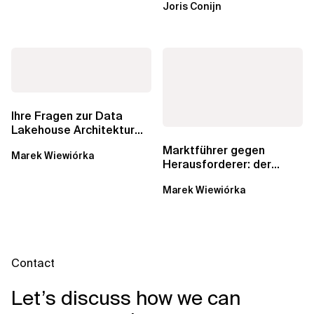
Joris Conijn
AgentCore...
Ihre Fragen zur Data
Lakehouse Architektur
werden beantwortet:...
Marktführer gegen
Marek Wiewiórka
Herausforderer: der
andauernde Kampf um
Marek Wiewiórka
Datenkataloge in Data...
Contact
Let’s discuss how we can