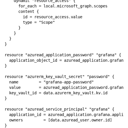
    dynamic "resource_access" {

      for_each = local.microsoft_graph.scopes

      content {

        id = resource_access.value

        type = "Scope"

      }

    }

  }

}

resource "azuread_application_password" "grafana" {

  application_object_id = azuread_application.grafana.
}

resource "azurerm_key_vault_secret" "password" {

  name         = "grafana-app-password"

  value        = azuread_application_password.grafana.
  key_vault_id = data.azurerm_key_vault.kv.id

}

resource "azuread_service_principal" "grafana" {

  application_id = azuread_application.grafana.applica
  owners         = [data.azuread_user.owner.id]

}