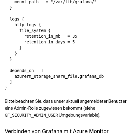
    mount_path   = "/var/lib/grafana/"

  }

  logs {

    http_logs {

      file_system {

        retention_in_mb   = 35

        retention_in_days = 5

      }

    }

  }

  depends_on = [

    azurerm_storage_share_file.grafana_db

  ]

}
Bitte beachten Sie, dass unser aktuell angemeldeter Benutzer
eine Admin-Rolle zugewiesen bekommt (siehe
Umgebungsvariable).
GF_SECURITY_ADMIN_USER
Verbinden von Grafana mit Azure Monitor