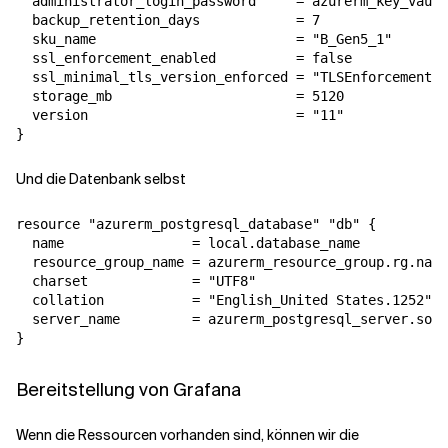
  administrator_login_password     = azurerm_key_vault
  backup_retention_days            = 7

  sku_name                         = "B_Gen5_1"

  ssl_enforcement_enabled          = false

  ssl_minimal_tls_version_enforced = "TLSEnforcementDi
  storage_mb                       = 5120

  version                          = "11"

}
Und die Datenbank selbst
resource "azurerm_postgresql_database" "db" {

  name                = local.database_name

  resource_group_name = azurerm_resource_group.rg.name

  charset             = "UTF8"

  collation           = "English_United States.1252"

  server_name         = azurerm_postgresql_server.sour
}
Bereitstellung von Grafana
Wenn die Ressourcen vorhanden sind, können wir die