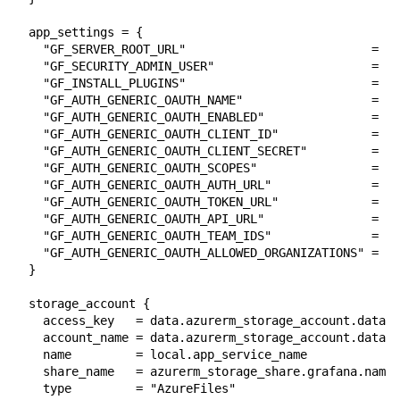
  app_settings = {

    "GF_SERVER_ROOT_URL"                          = "h
    "GF_SECURITY_ADMIN_USER"                      = da
    "GF_INSTALL_PLUGINS"                          = "g
    "GF_AUTH_GENERIC_OAUTH_NAME"                  = "A
    "GF_AUTH_GENERIC_OAUTH_ENABLED"               = "t
    "GF_AUTH_GENERIC_OAUTH_CLIENT_ID"             = az
    "GF_AUTH_GENERIC_OAUTH_CLIENT_SECRET"         = az
    "GF_AUTH_GENERIC_OAUTH_SCOPES"                = "o
    "GF_AUTH_GENERIC_OAUTH_AUTH_URL"              = "h
    "GF_AUTH_GENERIC_OAUTH_TOKEN_URL"             = "h
    "GF_AUTH_GENERIC_OAUTH_API_URL"               = ""

    "GF_AUTH_GENERIC_OAUTH_TEAM_IDS"              = ""

    "GF_AUTH_GENERIC_OAUTH_ALLOWED_ORGANIZATIONS" = ""

  }

  storage_account {

    access_key   = data.azurerm_storage_account.datala
    account_name = data.azurerm_storage_account.datala
    name         = local.app_service_name

    share_name   = azurerm_storage_share.grafana.name

    type         = "AzureFiles"
