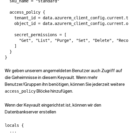
  sku_name = "standard"

  access_policy {

    tenant_id = data.azurerm_client_config.current.ten
    object_id = data.azurerm_client_config.current.obj
    secret_permissions = [

      "Get", "List", "Purge", "Set", "Delete", "Recove
    ]

  }

}
Wir geben unserem angemeldeten Benutzer auch Zugriff auf
die Geheimnisse in diesem Keyvault. Wenn mehr
Benutzer/Gruppen ihn benötigen, können Sie jederzeit weitere
Blöcke hinzufügen.
access_policy
Wenn der Keyvault eingerichtet ist, können wir den
Datenbankserver erstellen
locals {

  ...
