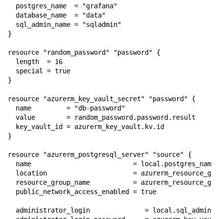
  postgres_name  = "grafana"

  database_name  = "data"

  sql_admin_name = "sqladmin"

}

resource "random_password" "password" {

  length  = 16

  special = true

}

resource "azurerm_key_vault_secret" "password" {

  name         = "db-password"

  value        = random_password.password.result

  key_vault_id = azurerm_key_vault.kv.id

}

resource "azurerm_postgresql_server" "source" {

  name                          = local.postgres_name

  location                      = azurerm_resource_gro
  resource_group_name           = azurerm_resource_gro
  public_network_access_enabled = true

  administrator_login              = local.sql_admin_n