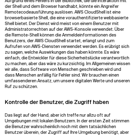
Aufgrund eines Fehlers in der Bibliothek, die die Interaktion mit
der Shell und dem Browser handhabt, könnte ein Angreifer
Remotecodeausführung auslösen. AWS CloudShell ist eine
Verwandte Themen
browserbasierte Shell, die eine vorauthentifizierte webbasierte
Shell bietet. Der Dienst wird meist von einem Benutzer mit
Administratorrechten auf der AWS-Konsole verwendet.
Über
die Remote-Shell können die Anmeldeinformationen des
Benutzers, der AWS CloudShell startet, erlangt und zum
Aufrufen von AWS-Diensten verwendet werden. Es erübrigt sich
zu sagen, welche Auswirkungen das haben könnte. Es wäre
einfach, die Entwickler für diese Sicherheitslücke verantwortlich
zu machen, aber das wäre zu kurzsichtig. Im Allgemeinen wissen
wir alle, dass Software von Menschen geschrieben wird und
dass Menschen anfällig für Fehler sind. Wir brauchen einen
umfassenderen Ansatz, um unsere digitalen Werte und unseren
Ruf zu schützen.
Kontrolle der Benutzer, die Zugriff haben
Das liegt auf der Hand, aber ich treffe nur allzu oft auf
Umgebungen mit lokalen Benutzern. In der ersten Zeit stimmen
die Benutzer wahrscheinlich noch mit dem tatsächlichen
Benutzer überein, der Zugriff auf Ihre Umgebung benötigt, aber