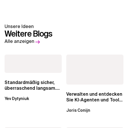
Unsere Ideen
Weitere Blogs
Alle anzeigen
Standardmäßig sicher,
überraschend langsam.
Was AWS vergessen hat,
Verwalten und entdecken
Yev Dytyniuk
über die RDS...
Sie KI-Agenten und Tools
mit Amazon Bedrock
Joris Conijn
AgentCore...