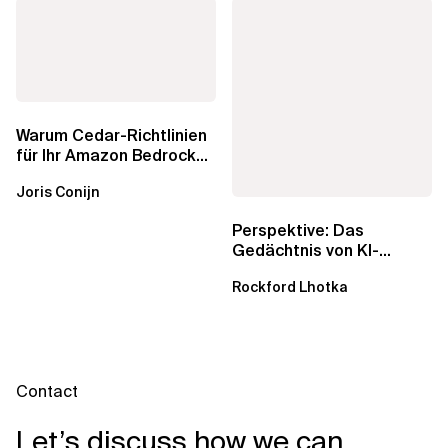
Warum Cedar-Richtlinien
für Ihr Amazon Bedrock
AgentCore Gateway
Joris Conijn
wichtig sind
Perspektive: Das
Gedächtnis von KI-
Agenten – Einblicke aus
Rockford Lhotka
dem...
Contact
Let’s discuss how we can