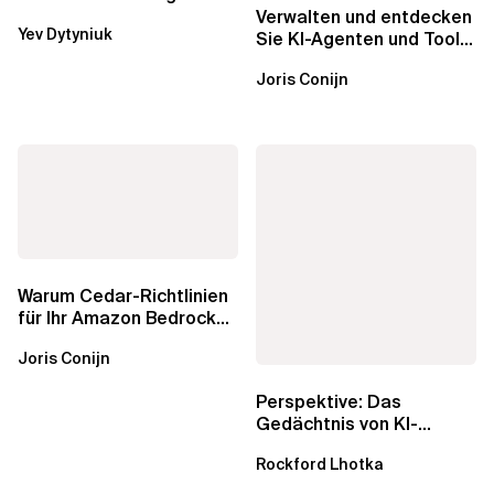
Was AWS vergessen hat,
Verwalten und entdecken
Yev Dytyniuk
über die RDS...
Sie KI-Agenten und Tools
mit Amazon Bedrock
Joris Conijn
AgentCore...
Warum Cedar-Richtlinien
für Ihr Amazon Bedrock
AgentCore Gateway
Joris Conijn
wichtig sind
Perspektive: Das
Gedächtnis von KI-
Agenten – Einblicke aus
Rockford Lhotka
dem...