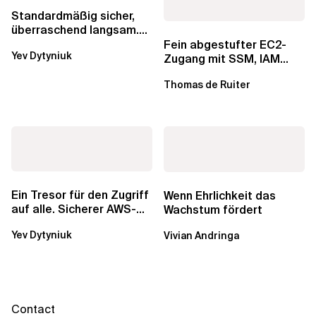
Standardmäßig sicher,
überraschend langsam.
Was AWS vergessen hat,
Fein abgestufter EC2-
Yev Dytyniuk
über die RDS...
Zugang mit SSM, IAM
Identity Center und Tags
Thomas de Ruiter
Ein Tresor für den Zugriff
Wenn Ehrlichkeit das
auf alle. Sicherer AWS-
Wachstum fördert
Zugang mit mehreren
Yev Dytyniuk
Vivian Andringa
Konten
Contact