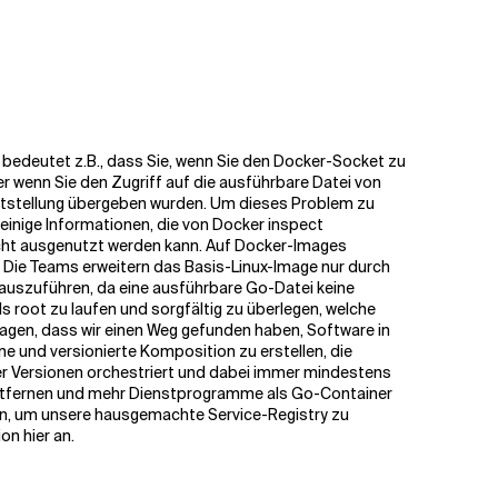
 bedeutet z.B., dass Sie, wenn Sie den Docker-Socket zu
 wenn Sie den Zugriff auf die ausführbare Datei von
eitstellung übergeben wurden. Um dieses Problem zu
 einige Informationen, die von Docker inspect
 nicht ausgenutzt werden kann. Auf Docker-Images
. Die Teams erweitern das Basis-Linux-Image nur durch
auszuführen, da eine ausführbare Go-Datei keine
ls root zu laufen und sorgfältig zu überlegen, welche
en, dass wir einen Weg gefunden haben, Software in
und versionierte Komposition zu erstellen, die
euer Versionen orchestriert und dabei immer mindestens
m entfernen und mehr Dienstprogramme als Go-Container
en, um unsere hausgemachte Service-Registry zu
on hier an.