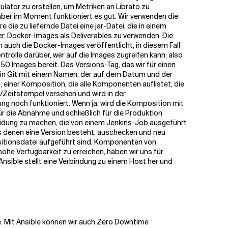
lator zu erstellen, um Metriken an Librato zu
aber im Moment funktioniert es gut. Wir verwenden die
e die zu liefernde Datei eine jar-Datei, die in einem
ler, Docker-Images als Deliverables zu verwenden. Die
n auch die Docker-Images veröffentlicht, in diesem Fall
ntrolle darüber, wer auf die Images zugreifen kann, also
 50 Images bereit. Das Versions-Tag, das wir für einen
en in Git mit einem Namen, der auf dem Datum und der
 einer Komposition, die alle Komponenten auflistet, die
-/Zeitstempel versehen und wird in der
g noch funktioniert. Wenn ja, wird die Komposition mit
r die Abnahme und schließlich für die Produktion
cheidung zu machen, die von einem Jenkins-Job ausgeführt
aus denen eine Version besteht, auschecken und neu
ositionsdatei aufgeführt sind. Komponenten von
ohe Verfügbarkeit zu erreichen, haben wir uns für
nsible stellt eine Verbindung zu einem Host her und
he. Mit Ansible können wir auch Zero Downtime