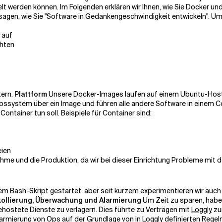
lt werden können. Im Folgenden erklären wir Ihnen, wie Sie Docker un
agen, wie Sie "Software in Gedankengeschwindigkeit entwickeln".
Um 
 auf
chten
tern.
Plattform
Unsere Docker-Images laufen auf einem Ubuntu-Host, w
etriebssystem über ein Image und führen alle andere Software in eine
Container tun soll. Beispiele für Container sind:
eien
hme und die Produktion, da wir bei dieser Einrichtung Probleme mit 
inem Bash-Skript gestartet, aber seit kurzem experimentieren wir auc
ollierung, Überwachung und Alarmierung
Um Zeit zu sparen, habe
hostete Dienste zu verlagern. Dies führte zu Verträgen mit
Loggly
zu
armierung von Ops auf der Grundlage von in Loggly definierten Rege