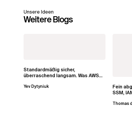
Unsere Ideen
Weitere Blogs
Standardmäßig sicher,
überraschend langsam. Was AWS
vergessen hat, über die RDS...
Fein ab
Yev Dytyniuk
SSM, IAM
Thomas d