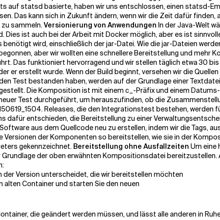
ts auf statsd basierte, haben wir uns entschlossen, einen statsd-Emu
n. Das kann sich in Zukunft ändern, wenn wir die Zeit dafür finden, 
e zu sammeln.
Versionierung von Anwendungen
In der Java-Welt wär
. Dies ist auch bei der Arbeit mit Docker möglich, aber es ist sinnvol
enötigt wird, einschließlich der jar-Datei. Wie die jar-Dateien werde
begonnen, aber wir wollten eine schnellere Bereitstellung und mehr Ko
rt. Das funktioniert hervorragend und wir stellen täglich etwa 30 bis
er er erstellt wurde. Wenn der Build beginnt, versehen wir die Quell
den Test bestanden haben, werden auf der Grundlage einer Textdatei,
engestellt. Die Komposition ist mit einem c_-Präfix und einem Datums
 neuer Test durchgeführt, um herauszufinden, ob die Zusammenstellun
150619_1504. Releases, die den Integrationstest bestehen, werden fü
 uns dafür entschieden, die Bereitstellung zu einer Verwaltungsents
er Software aus dem Quellcode neu zu erstellen, indem wir die Tags, 
lle Versionen der Komponenten so bereitstellen, wie sie in der Komp
ieters gekennzeichnet.
Bereitstellung ohne Ausfallzeiten
Um eine h
 Grundlage der oben erwähnten Kompositionsdatei bereitzustellen. A
n:
n der Version unterscheidet, die wir bereitstellen möchten
n alten Container und starten Sie den neuen
Container, die geändert werden müssen, und lässt alle anderen in Ru