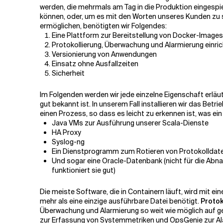
werden, die mehrmals am Tag in die Produktion eingespie
können, oder, um es mit den Worten unseres Kunden zu s
Verwandte Themen
ermöglichen, benötigten wir Folgendes:
Eine Plattform zur Bereitstellung von Docker-Images
Protokollierung, Überwachung und Alarmierung einri
Versionierung von Anwendungen
Einsatz ohne Ausfallzeiten
Sicherheit
Im Folgenden werden wir jede einzelne Eigenschaft erläu
gut bekannt ist. In unserem Fall installieren wir das B
einen Prozess, so dass es leicht zu erkennen ist, was ein 
Java VMs zur Ausführung unserer Scala-Dienste
HA Proxy
Syslog-ng
Ein Dienstprogramm zum Rotieren von Protokolldat
Und sogar eine Oracle-Datenbank (nicht für die Abna
funktioniert sie gut)
Die meiste Software, die in Containern läuft, wird mit e
mehr als eine einzige ausführbare Datei benötigt.
Protok
Überwachung und Alarmierung so weit wie möglich auf ge
zur Erfassung von Systemmetriken und
OpsGenie
zur Al