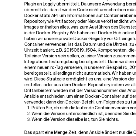
Plugin an Loggly übermittelt. Da unsere Anwendung berei
übermitteln, damit wir den Code nicht umschreiben müsse
Docker stats API, um Informationen auf Containereben
Repository wie Artifactory oder Nexus veröffentlicht wird
Images enthalten alles, was zum Ausführen des Dienstes b
in der Docker-Registry. Wir haben mit Docker Hub online 
haben wir unsere private Docker-Registry vor Ort eingefüh
Container verwenden, ist das Datum und die Uhrzeit, zu d
Uhrzeit basiert, z.B. 20150619_1504. Komponenten, die 
Teil einer Version sein sollen, zu einer Version zusamm
Integrationstestumgebung bereitgestellt. Dann wird ein
einem neuen rc-Tag versehen, in unserem Beispiel rc_20
bereitgestellt, allerdings nicht automatisch. Wir haben
wird. Diese Strategie ermöglicht es uns, eine Version d
erstellen, oder aus dem Docker-Repository, indem wir a
Drittanbietern werden mit der Versionsnummer des Anb
Ansible entschieden, um einen Docker-Container auf der
verwendet dann den Docker-Befehl, um Folgendes zu tu
Prüfen Sie, ob sich die laufende Containerversion vo
Wenn die Version unterschiedlich ist, beenden Sie de
Wenn die Version dieselbe ist, tun Sie nichts.
Das spart eine Menge Zeit, denn Ansible ändert nur die 