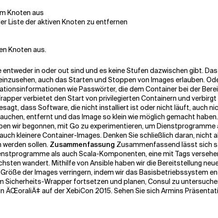
nem Knoten aus
er Liste der aktiven Knoten zu entfernen
ren Knoten aus.
 entweder in oder out sind und es keine Stufen dazwischen gibt. Das
einzusehen, auch das Starten und Stoppen von Images erlauben. Oder
rationsinformationen wie Passwörter, die dem Container bei der Ber
rapper verbietet den Start von privilegierten Containern und verbirgt
agt, dass Software, die nicht installiert ist oder nicht läuft, auch
brauchen, entfernt und das Image so klein wie möglich gemacht haben
haben wir begonnen, mit Go zu experimentieren, um Dienstprogramme 
auch kleinere Container-Images. Denken Sie schließlich daran, nicht a
 werden sollen.
Zusammenfassung
Zusammenfassend lässt sich sag
nstprogramme als auch Scala-Komponenten, eine mit Tags versehene 
chsten wandert. Mithilfe von Ansible haben wir die Bereitstellung n
r die Größe der Images verringern, indem wir das Basisbetriebssyste
rem Sicherheits-Wrapper fortsetzen und planen, Consul zu untersuch
in ÄŒoraliÄ‡ auf der XebiCon 2015. Sehen Sie sich Armins Präsentati