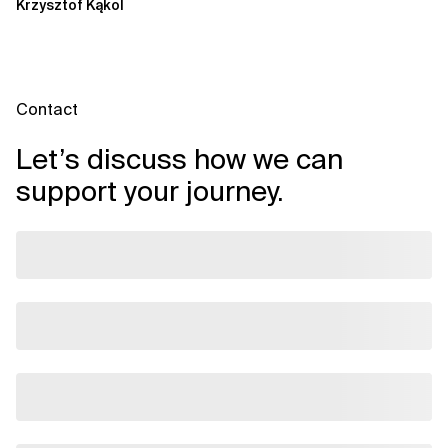
Krzysztof Kąkol
Durch die Automatisierung...
Contact
Let’s discuss how we can
support your journey.