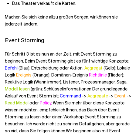
Das Theater verkauft die Karten.
Machen Sie sich keine allzu großen Sorgen, wir können sie
jederzeit ändern.
Event Storming
Für Schritt 3 ist es nun an der Zeit, mit Event Storming zu
beginnen. Beim Event Storming gibt es fünf wichtige Konzepte:
Befehl
(Blau): Entscheidung oder Aktion.
Aggregat
(Gelb): Lokale
Logik
Ereignis
(Orange): Domänen-Ereignis
Richtlinie
(Flieder):
Reaktive Logik (Wann immer), Listener, Prozessmanager, Saga.
Modell lesen
(grün): Schlüsselinformationen Der grundlegende
Ablauf von Event Storm ist:
Command
->
Aggregate
->
Event
->
Read Model
oder
Policy
. Wenn Sie mehr über diese Konzepte
wissen möchten, empfehle ich Ihnen, das Buch über
Event
Storming
zu lesen oder einen Workshop Event Storming zu
besuchen. Ich werde nicht zu sehr ins Detail gehen, aber gerade
so viel, dass Sie folgen können.
Wir beginnen also mit Event