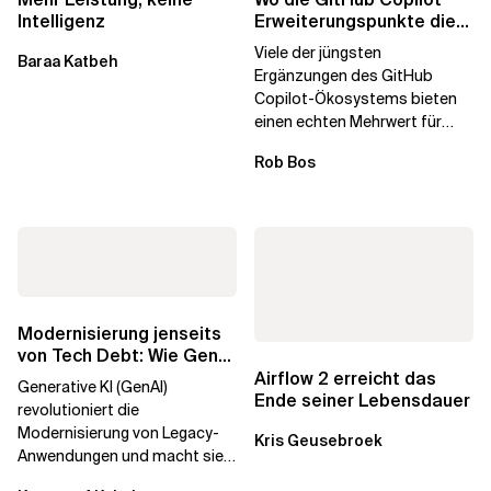
Intelligenz
Erweiterungspunkte die
Governance brechen
Viele der jüngsten
Baraa Katbeh
Ergänzungen des GitHub
Copilot-Ökosystems bieten
einen echten Mehrwert für
einzelne Entwickler, erweitern
Rob Bos
aber auch die...
Modernisierung jenseits
von Tech Debt: Wie GenAI
die
Airflow 2 erreicht das
Generative KI (GenAI)
Unternehmenstransformation...
Ende seiner Lebensdauer
revolutioniert die
Modernisierung von Legacy-
Kris Geusebroek
Anwendungen und macht sie
schneller und kostengünstiger.