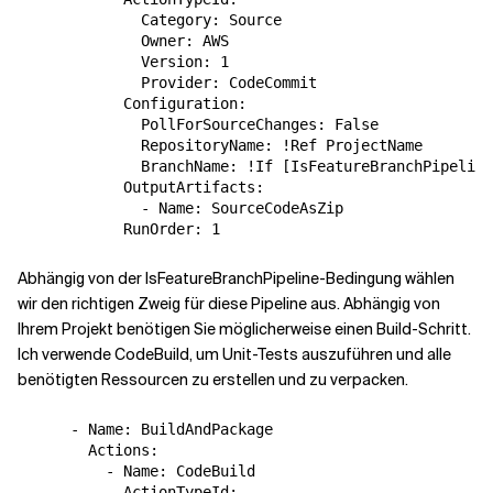
              Category: Source

              Owner: AWS

              Version: 1

              Provider: CodeCommit

            Configuration:

              PollForSourceChanges: False

              RepositoryName: !Ref ProjectName

              BranchName: !If [IsFeatureBranchPipeline
            OutputArtifacts:

              - Name: SourceCodeAsZip

Abhängig von der IsFeatureBranchPipeline-Bedingung wählen
wir den richtigen Zweig für diese Pipeline aus. Abhängig von
Ihrem Projekt benötigen Sie möglicherweise einen Build-Schritt.
Ich verwende CodeBuild, um Unit-Tests auszuführen und alle
benötigten Ressourcen zu erstellen und zu verpacken.
      - Name: BuildAndPackage

        Actions:

          - Name: CodeBuild

            ActionTypeId:
