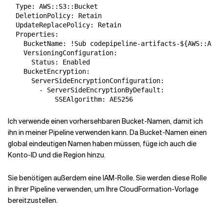
  Type: AWS::S3::Bucket

  DeletionPolicy: Retain

  UpdateReplacePolicy: Retain

  Properties:

    BucketName: !Sub codepipeline-artifacts-${AWS::Acc
    VersioningConfiguration:

      Status: Enabled

    BucketEncryption:

      ServerSideEncryptionConfiguration:

        - ServerSideEncryptionByDefault:

Ich verwende einen vorhersehbaren Bucket-Namen, damit ich
ihn in meiner Pipeline verwenden kann. Da Bucket-Namen einen
global eindeutigen Namen haben müssen, füge ich auch die
Konto-ID und die Region hinzu.
Sie benötigen außerdem eine IAM-Rolle. Sie werden diese Rolle
in Ihrer Pipeline verwenden, um Ihre CloudFormation-Vorlage
bereitzustellen.