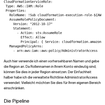
CloudFormationServiceRole:

 Type: AWS::IAM::Role

 Properties:

   RoleName: !Sub cloudformation-execution-role-${AWS:
   AssumeRolePolicyDocument:

     Version: "2012-10-17"

     Statement:

       - Action: sts:AssumeRole

         Effect: Allow

         Principal: { Service: cloudformation.amazonaw
   ManagedPolicyArns:

Auch hier verwende ich einen vorhersehbaren Namen und gebe
die Region an. Da Rollennamen in Ihrem Konto eindeutig sind,
können Sie dies in jeder Region einsetzen. Der Einfachheit
halber habe ich die verwaltete Richtlinie AdministratorAccess
verwendet. Vielleicht möchten Sie dies für Ihren eigenen Bereich
einschränken.
Die Pipeline