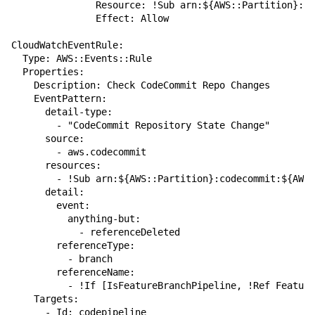
               Resource: !Sub arn:${AWS::Partition}:co
               Effect: Allow

CloudWatchEventRule:

  Type: AWS::Events::Rule

  Properties:

    Description: Check CodeCommit Repo Changes

    EventPattern:

      detail-type:

        - "CodeCommit Repository State Change"

      source:

        - aws.codecommit

      resources:

        - !Sub arn:${AWS::Partition}:codecommit:${AWS:
      detail:

        event:

          anything-but:

            - referenceDeleted

        referenceType:

          - branch

        referenceName:

          - !If [IsFeatureBranchPipeline, !Ref Feature
    Targets:

      - Id: codepipeline
