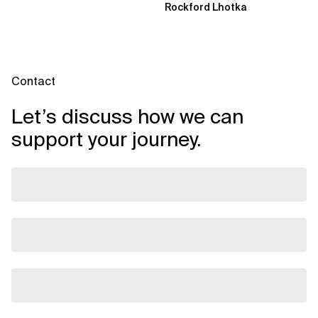
Rockford Lhotka
dem...
Contact
Let’s discuss how we can
support your journey.