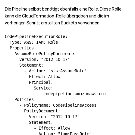
Die Pipeline selbst benötigt ebenfalls eine Rolle. Diese Rolle
kann die CloudFormation-Rolle übergeben und die im
vorherigen Schritt erstellten Buckets verwenden.
CodePipelineExecutionRole:

  Type: AWS::IAM::Role

  Properties:

    AssumeRolePolicyDocument:

      Version: "2012-10-17"

      Statement:

        - Action: "sts:AssumeRole"

          Effect: Allow

          Principal:

            Service:

              - codepipeline.amazonaws.com

    Policies:

      - PolicyName: CodePipelineAccess

        PolicyDocument:

          Version: "2012-10-17"

          Statement:

            - Effect: Allow

              Action: "iam:PassRole"
