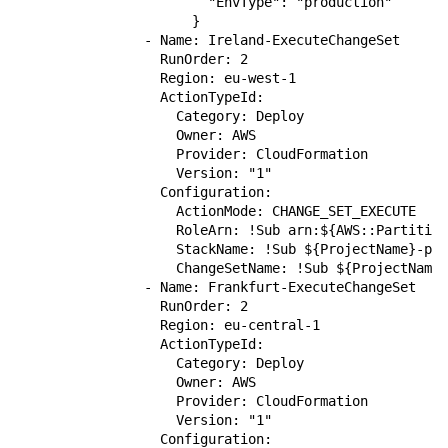
                        "EnvType": "production"

                      }

                - Name: Ireland-ExecuteChangeSet

                  RunOrder: 2

                  Region: eu-west-1

                  ActionTypeId:

                    Category: Deploy

                    Owner: AWS

                    Provider: CloudFormation

                    Version: "1"

                  Configuration:

                    ActionMode: CHANGE_SET_EXECUTE

                    RoleArn: !Sub arn:${AWS::Partition
                    StackName: !Sub ${ProjectName}-pro
                    ChangeSetName: !Sub ${ProjectName}
                - Name: Frankfurt-ExecuteChangeSet

                  RunOrder: 2

                  Region: eu-central-1

                  ActionTypeId:

                    Category: Deploy

                    Owner: AWS

                    Provider: CloudFormation

                    Version: "1"

                  Configuration:
