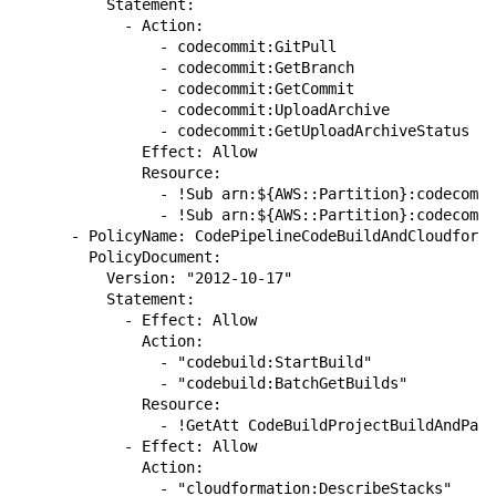
          Statement:

            - Action:

                - codecommit:GitPull

                - codecommit:GetBranch

                - codecommit:GetCommit

                - codecommit:UploadArchive

                - codecommit:GetUploadArchiveStatus

              Effect: Allow

              Resource:

                - !Sub arn:${AWS::Partition}:codecommi
                - !Sub arn:${AWS::Partition}:codecommi
      - PolicyName: CodePipelineCodeBuildAndCloudforma
        PolicyDocument:

          Version: "2012-10-17"

          Statement:

            - Effect: Allow

              Action:

                - "codebuild:StartBuild"

                - "codebuild:BatchGetBuilds"

              Resource:

                - !GetAtt CodeBuildProjectBuildAndPack
            - Effect: Allow

              Action:

                - "cloudformation:DescribeStacks"
