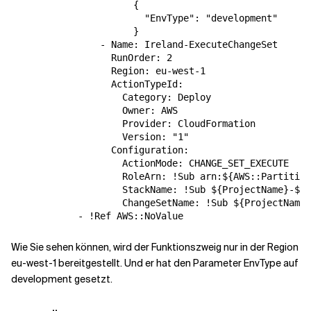
                      {

                        "EnvType": "development"

                      }

                - Name: Ireland-ExecuteChangeSet

                  RunOrder: 2

                  Region: eu-west-1

                  ActionTypeId:

                    Category: Deploy

                    Owner: AWS

                    Provider: CloudFormation

                    Version: "1"

                  Configuration:

                    ActionMode: CHANGE_SET_EXECUTE

                    RoleArn: !Sub arn:${AWS::Partition
                    StackName: !Sub ${ProjectName}-${F
                    ChangeSetName: !Sub ${ProjectName}
Wie Sie sehen können, wird der Funktionszweig nur in der Region
eu-west-1 bereitgestellt. Und er hat den Parameter EnvType auf
development gesetzt.