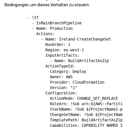
Bedingungen, um dieses Verhalten zu steuern.
          - !If

            - IsMainBranchPipeline

            - Name: Production

              Actions:

                - Name: Ireland-CreateChangeSet

                  RunOrder: 1

                  Region: eu-west-1

                  InputArtifacts:

                    - Name: BuildArtifactAsZip

                  ActionTypeId:

                    Category: Deploy

                    Owner: AWS

                    Provider: CloudFormation

                    Version: "1"

                  Configuration:

                    ActionMode: CHANGE_SET_REPLACE

                    RoleArn: !Sub arn:${AWS::Partition
                    StackName: !Sub ${ProjectName}-pro
                    ChangeSetName: !Sub ${ProjectName}
                    TemplatePath: BuildArtifactAsZip::
                    Capabilities: CAPABILITY_NAMED_IAM
