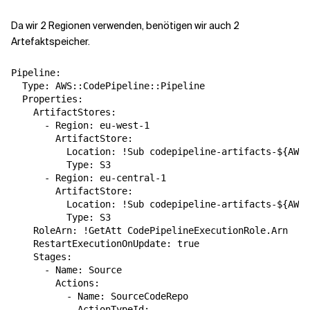
Da wir 2 Regionen verwenden, benötigen wir auch 2
Artefaktspeicher.
Pipeline:

  Type: AWS::CodePipeline::Pipeline

  Properties:

    ArtifactStores:

      - Region: eu-west-1

        ArtifactStore:

          Location: !Sub codepipeline-artifacts-${AWS:
          Type: S3

      - Region: eu-central-1

        ArtifactStore:

          Location: !Sub codepipeline-artifacts-${AWS:
          Type: S3

    RoleArn: !GetAtt CodePipelineExecutionRole.Arn

    RestartExecutionOnUpdate: true

    Stages:

      - Name: Source

        Actions:

          - Name: SourceCodeRepo

            ActionTypeId:
