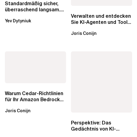
Standardmäßig sicher,
überraschend langsam.
Was AWS vergessen hat,
Verwalten und entdecken
Yev Dytyniuk
über die RDS...
Sie KI-Agenten und Tools
mit Amazon Bedrock
Joris Conijn
AgentCore...
Warum Cedar-Richtlinien
für Ihr Amazon Bedrock
AgentCore Gateway
Joris Conijn
wichtig sind
Perspektive: Das
Gedächtnis von KI-
Agenten – Einblicke aus