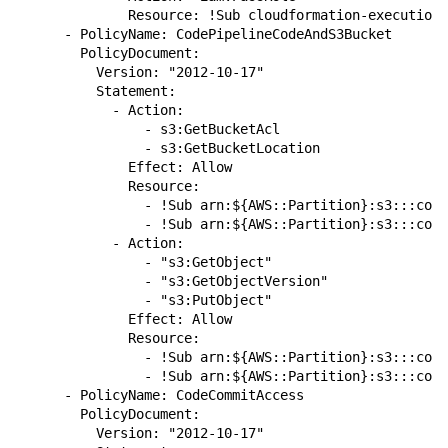
              Resource: !Sub cloudformation-execution-
      - PolicyName: CodePipelineCodeAndS3Bucket

        PolicyDocument:

          Version: "2012-10-17"

          Statement:

            - Action:

                - s3:GetBucketAcl

                - s3:GetBucketLocation

              Effect: Allow

              Resource:

                - !Sub arn:${AWS::Partition}:s3:::code
                - !Sub arn:${AWS::Partition}:s3:::code
            - Action:

                - "s3:GetObject"

                - "s3:GetObjectVersion"

                - "s3:PutObject"

              Effect: Allow

              Resource:

                - !Sub arn:${AWS::Partition}:s3:::code
                - !Sub arn:${AWS::Partition}:s3:::code
      - PolicyName: CodeCommitAccess

        PolicyDocument:

          Version: "2012-10-17"
