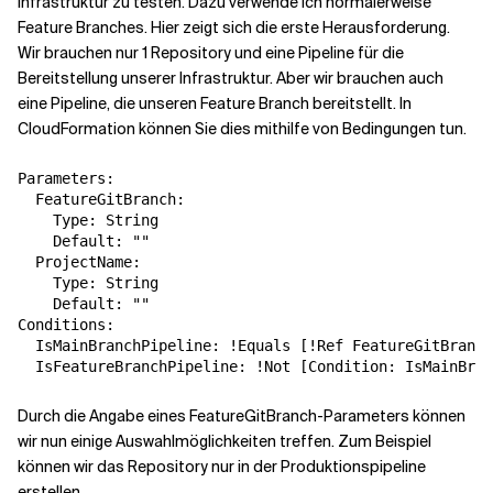
Infrastruktur zu testen. Dazu verwende ich normalerweise
Feature Branches. Hier zeigt sich die erste Herausforderung.
Wir brauchen nur 1 Repository und eine Pipeline für die
Verwandte Themen
Bereitstellung unserer Infrastruktur. Aber wir brauchen auch
eine Pipeline, die unseren Feature Branch bereitstellt. In
CloudFormation können Sie dies mithilfe von Bedingungen tun.
Parameters:

  FeatureGitBranch:

    Type: String

    Default: ""

  ProjectName:

    Type: String

    Default: ""   

Conditions:

  IsMainBranchPipeline: !Equals [!Ref FeatureGitBranch
Durch die Angabe eines FeatureGitBranch-Parameters können
wir nun einige Auswahlmöglichkeiten treffen. Zum Beispiel
können wir das Repository nur in der Produktionspipeline
erstellen.