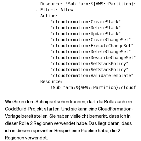
              Resource: !Sub "arn:${AWS::Partition}:cl
            - Effect: Allow

              Action:

                - "cloudformation:CreateStack"

                - "cloudformation:DeleteStack"

                - "cloudformation:UpdateStack"

                - "cloudformation:CreateChangeSet"

                - "cloudformation:ExecuteChangeSet"

                - "cloudformation:DeleteChangeSet"

                - "cloudformation:DescribeChangeSet"

                - "cloudformation:SetStackPolicy"

                - "cloudformation:SetStackPolicy"

                - "cloudformation:ValidateTemplate"

              Resource:

Wie Sie in dem Schnipsel sehen können, darf die Rolle auch ein
CodeBuild-Projekt starten. Und sie kann eine CloudFormation-
Vorlage bereitstellen. Sie haben vielleicht bemerkt, dass ich in
dieser Rolle 2 Regionen verwendet habe. Das liegt daran, dass
ich in diesem speziellen Beispiel eine Pipeline habe, die 2
Regionen verwendet.