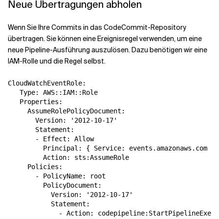
Neue Übertragungen abholen
Wenn Sie Ihre Commits in das CodeCommit-Repository
übertragen. Sie können eine Ereignisregel verwenden, um eine
neue Pipeline-Ausführung auszulösen. Dazu benötigen wir eine
IAM-Rolle und die Regel selbst.
CloudWatchEventRole:

   Type: AWS::IAM::Role

   Properties:

     AssumeRolePolicyDocument:

       Version: '2012-10-17'

       Statement:

       - Effect: Allow

         Principal: { Service: events.amazonaws.com }

         Action: sts:AssumeRole

     Policies:

       - PolicyName: root

         PolicyDocument:

           Version: '2012-10-17'

           Statement:

             - Action: codepipeline:StartPipelineExecu