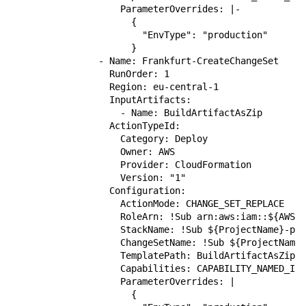
                    ParameterOverrides: |-

                      {

                        "EnvType": "production"

                      }

                - Name: Frankfurt-CreateChangeSet

                  RunOrder: 1

                  Region: eu-central-1

                  InputArtifacts:

                    - Name: BuildArtifactAsZip

                  ActionTypeId:

                    Category: Deploy

                    Owner: AWS

                    Provider: CloudFormation

                    Version: "1"

                  Configuration:

                    ActionMode: CHANGE_SET_REPLACE

                    RoleArn: !Sub arn:aws:iam::${AWS::
                    StackName: !Sub ${ProjectName}-pro
                    ChangeSetName: !Sub ${ProjectName}
                    TemplatePath: BuildArtifactAsZip::
                    Capabilities: CAPABILITY_NAMED_IAM

                    ParameterOverrides: |

                      {
