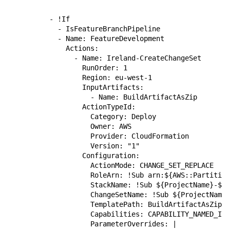
          - !If

            - IsFeatureBranchPipeline

            - Name: FeatureDevelopment

              Actions:

                - Name: Ireland-CreateChangeSet

                  RunOrder: 1

                  Region: eu-west-1

                  InputArtifacts:

                    - Name: BuildArtifactAsZip

                  ActionTypeId:

                    Category: Deploy

                    Owner: AWS

                    Provider: CloudFormation

                    Version: "1"

                  Configuration:

                    ActionMode: CHANGE_SET_REPLACE

                    RoleArn: !Sub arn:${AWS::Partition
                    StackName: !Sub ${ProjectName}-${F
                    ChangeSetName: !Sub ${ProjectName}
                    TemplatePath: BuildArtifactAsZip::
                    Capabilities: CAPABILITY_NAMED_IAM

                    ParameterOverrides: |
