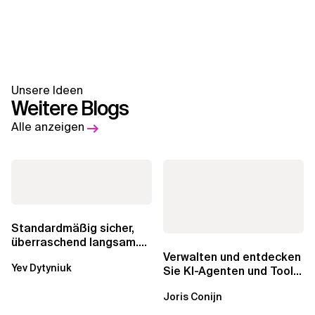
Unsere Ideen
Weitere Blogs
Alle anzeigen
Standardmäßig sicher,
überraschend langsam.
Was AWS vergessen hat,
Verwalten und entdecken
Yev Dytyniuk
über die RDS...
Sie KI-Agenten und Tools
mit Amazon Bedrock
Joris Conijn
AgentCore...