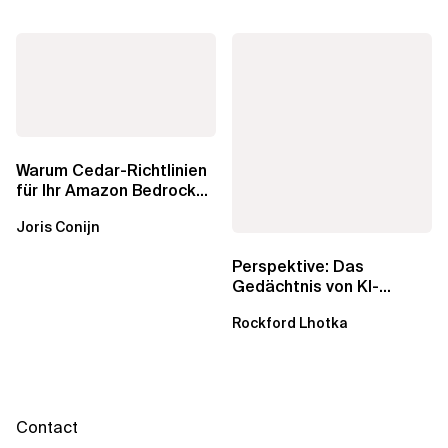
Warum Cedar-Richtlinien
für Ihr Amazon Bedrock
AgentCore Gateway
Joris Conijn
wichtig sind
Perspektive: Das
Gedächtnis von KI-
Agenten – Einblicke aus
Rockford Lhotka
dem...
Contact