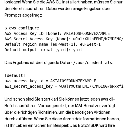
loslegen! Wenn Sie die AWS CLI installiert haben, müssen Sie nur
den Befehl
ausführen. Dabei werden einige Eingaben über
Verwandte Themen
Prompts abgefragt:
$ aws configure

AWS Access Key ID [None]: AKIAIOSFODNN7EXAMPLE

AWS Secret Access Key [None]: wJalrXUtnFEMI/K7MDENG/bP
Default region name [eu-west-1]: eu-west-1

Das Ergebnis ist die folgende Datei
:
~/.aws/credentials
[default]

aws_access_key_id = AKIAIOSFODNN7EXAMPLE

Und schon sind Sie startklar! Sie können jetzt jeden aws cli-
Befehl ausführen. Vorausgesetzt, der IAM-Benutzer verfügt
über die richtigen Richtlinien, um die benötigten Aktionen
durchzuführen. Wenn Sie diese Anmeldeinformationen haben,
ist Ihr Leben einfacher. Ein Beispiel: Das
Boto3 SDK
wird Ihre