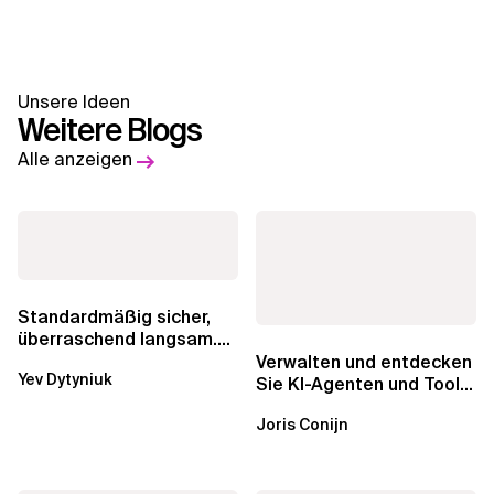
Unsere Ideen
Weitere Blogs
Alle anzeigen
Standardmäßig sicher,
überraschend langsam.
Was AWS vergessen hat,
Verwalten und entdecken
Yev Dytyniuk
über die RDS...
Sie KI-Agenten und Tools
mit Amazon Bedrock
Joris Conijn
AgentCore...