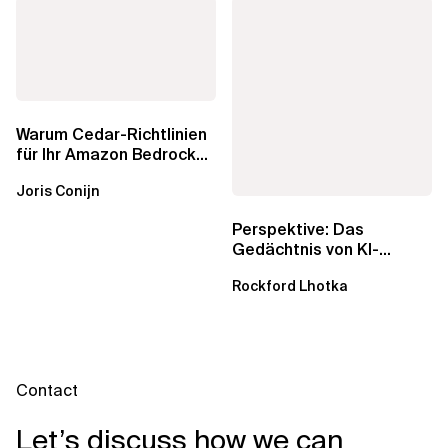
Warum Cedar-Richtlinien
für Ihr Amazon Bedrock
AgentCore Gateway
Joris Conijn
wichtig sind
Perspektive: Das
Gedächtnis von KI-
Agenten – Einblicke aus
Rockford Lhotka
dem...
Contact
Let’s discuss how we can