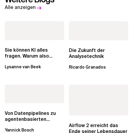
Alle anzeigen
Sie können KI alles
Die Zukunft der
fragen. Warum also
Analysetechnik
lohnen sich Schulungen
Lysanne van Beek
Ricardo Granados
noch?
Von Datenpipelines zu
agentenbasierten
Workflows: Ein Wandel im
Airflow 2 erreicht das
Yannick Bosch
Analytics...
Ende seiner Lebensdauer