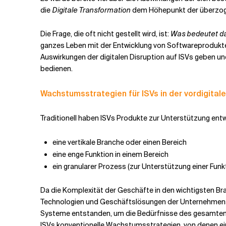
die
Digitale Transformation
dem Höhepunkt der überzoge
Verwandte Themen
Die Frage, die oft nicht gestellt wird, ist:
Was bedeutet da
ganzes Leben mit der Entwicklung von Softwareprodukte
Auswirkungen der digitalen Disruption auf ISVs geben un
bedienen.
Wachstumsstrategien für ISVs in der vordigital
Traditionell haben ISVs Produkte zur Unterstützung entw
eine vertikale Branche oder einen Bereich
eine enge Funktion in einem Bereich
ein granularer Prozess (zur Unterstützung einer Funk
Da die Komplexität der Geschäfte in den wichtigsten B
Technologien und Geschäftslösungen der Unternehmensk
Systeme entstanden, um die Bedürfnisse des gesamten U
ISVs konventionelle Wachstumsstrategien, von denen ei