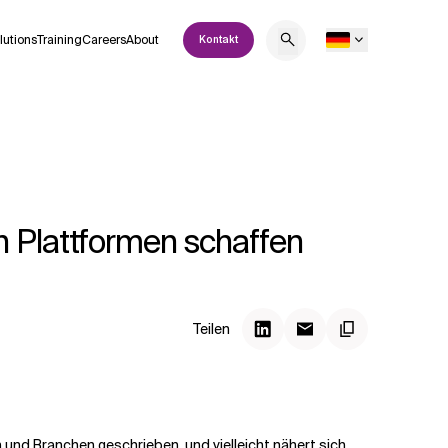
lutions
Training
Careers
About
Kontakt
n Plattformen schaffen
Teilen
und Branchen geschrieben, und vielleicht nähert sich