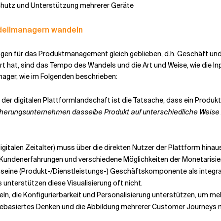
schutz und Unterstützung mehrerer Geräte
dellmanagern wandeln
en für das Produktmanagement gleich geblieben, d.h. Geschäft und R
rt hat, sind das Tempo des Wandels und die Art und Weise, wie die In
nager, wie im Folgenden beschrieben:
er digitalen Plattformlandschaft ist die Tatsache, dass ein Produkt
icherungsunternehmen dasselbe Produkt auf unterschiedliche Weise
italen Zeitalter) muss über die direkten Nutzer der Plattform hinau
 Kundenerfahrungen und verschiedene Möglichkeiten der Monetarisie
, seine (Produkt-/Dienstleistungs-) Geschäftskomponente als integ
 unterstützen diese Visualisierung oft nicht.
n, die Konfigurierbarkeit und Personalisierung unterstützen, um me
vicebasiertes Denken und die Abbildung mehrerer Customer Journeys