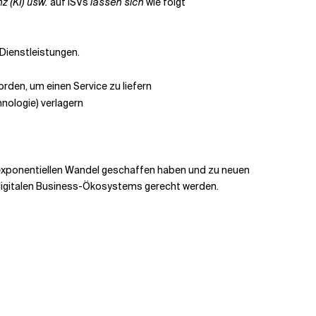
nz (KI) usw.
auf ISVs
lassen sich
wie folgt
 Dienstleistungen.
rden, um einen Service zu liefern
nologie) verlagern
 exponentiellen Wandel geschaffen haben und zu neuen
digitalen Business-Ökosystems gerecht werden.