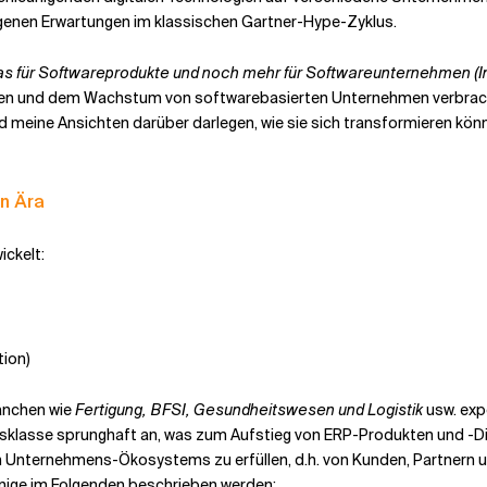
nen Erwartungen im klassischen Gartner-Hype-Zyklus.
s für Softwareprodukte und noch mehr für Softwareunternehmen (
n und dem Wachstum von softwarebasierten Unternehmen verbracht h
d meine Ansichten darüber darlegen, wie sie sich transformieren kön
en Ära
ickelt:
tion)
ranchen wie
Fertigung, BFSI, Gesundheitswesen und Logistik
usw. exp
lasse sprunghaft an, was zum Aufstieg von ERP-Produkten und -Di
nternehmens-Ökosystems zu erfüllen, d.h. von Kunden, Partnern un
nige im Folgenden beschrieben werden: