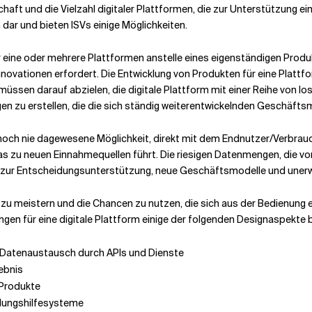
schaft und die Vielzahl digitaler Plattformen, die zur Unterstützung 
dar und bieten ISVs einige Möglichkeiten.
 eine oder mehrere Plattformen anstelle eines eigenständigen Produkt
innovationen erfordert. Die Entwicklung von Produkten für eine Plattf
 müssen darauf abzielen, die digitale Plattform mit einer Reihe von l
n zu erstellen, die die sich ständig weiterentwickelnden Geschäfts
noch nie dagewesene Möglichkeit, direkt mit dem Endnutzer/Verbrauche
s zu neuen Einnahmequellen führt. Die riesigen Datenmengen, die vo
me zur Entscheidungsunterstützung, neue Geschäftsmodelle und uner
zu meistern und die Chancen zu nutzen, die sich aus der Bedienung
ngen für eine digitale Plattform einige der folgenden Designaspekte 
nd Datenaustausch durch APIs und Dienste
ebnis
 Produkte
idungshilfesysteme