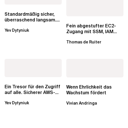
Standardmäßig sicher,
überraschend langsam.
Was AWS vergessen hat,
Fein abgestufter EC2-
Yev Dytyniuk
über die RDS...
Zugang mit SSM, IAM
Identity Center und Tags
Thomas de Ruiter
Ein Tresor für den Zugriff
Wenn Ehrlichkeit das
auf alle. Sicherer AWS-
Wachstum fördert
Zugang mit mehreren
Yev Dytyniuk
Vivian Andringa
Konten