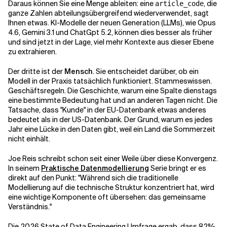
Daraus können Sie eine Menge ableiten: eine
, die
article_code
ganze Zahlen abteilungsübergreifend wiederverwendet, sagt
Ihnen etwas. KI-Modelle der neuen Generation (LLMs), wie Opus
4.6, Gemini 3.1 und ChatGpt 5.2, können dies besser als früher
und sind jetzt in der Lage, viel mehr Kontexte aus dieser Ebene
zu extrahieren.
Der dritte ist der
Mensch
. Sie entscheidet darüber, ob ein
Modell in der Praxis tatsächlich funktioniert. Stammeswissen.
Geschäftsregeln. Die Geschichte, warum eine Spalte dienstags
eine bestimmte Bedeutung hat und an anderen Tagen nicht. Die
Tatsache, dass "Kunde" in der EU-Datenbank etwas anderes
bedeutet als in der US-Datenbank. Der Grund, warum es jedes
Jahr eine Lücke in den Daten gibt, weil ein Land die Sommerzeit
nicht einhält.
Joe Reis schreibt schon seit einer Weile über diese Konvergenz.
In seinem
Praktische Datenmodellierung
Serie bringt er es
direkt auf den Punkt: "Während sich die traditionelle
Modellierung auf die technische Struktur konzentriert hat, wird
eine wichtige Komponente oft übersehen: das gemeinsame
Verständnis."
Die
2026 State of Data Engineering Umfrage
ergab, dass 82%