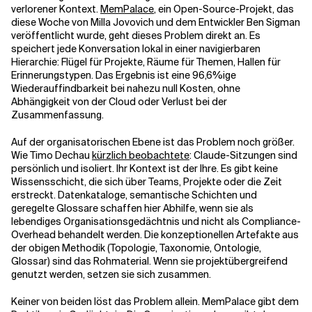
verlorener Kontext.
MemPalace
, ein Open-Source-Projekt, das
diese Woche von Milla Jovovich und dem Entwickler Ben Sigman
veröffentlicht wurde, geht dieses Problem direkt an. Es
speichert jede Konversation lokal in einer navigierbaren
Hierarchie: Flügel für Projekte, Räume für Themen, Hallen für
Erinnerungstypen. Das Ergebnis ist eine 96,6%ige
Wiederauffindbarkeit bei nahezu null Kosten, ohne
Abhängigkeit von der Cloud oder Verlust bei der
Zusammenfassung.
Auf der organisatorischen Ebene ist das Problem noch größer.
Wie Timo Dechau
kürzlich beobachtete
: Claude-Sitzungen sind
persönlich und isoliert. Ihr Kontext ist der Ihre. Es gibt keine
Wissensschicht, die sich über Teams, Projekte oder die Zeit
erstreckt. Datenkataloge, semantische Schichten und
geregelte Glossare schaffen hier Abhilfe, wenn sie als
lebendiges Organisationsgedächtnis und nicht als Compliance-
Overhead behandelt werden. Die konzeptionellen Artefakte aus
der obigen Methodik (Topologie, Taxonomie, Ontologie,
Glossar) sind das Rohmaterial. Wenn sie projektübergreifend
genutzt werden, setzen sie sich zusammen.
Keiner von beiden löst das Problem allein. MemPalace gibt dem