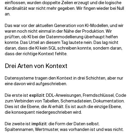
einflossen, wurden doppelte Zeilen erzeugt und die logische
Kardinalität war nicht mehr gegeben. Wir fingen wieder bei Null
an.
Verwandte Themen
Das war vor der aktuellen Generation von KI-Modellen, und wir
waren noch nicht einmal in der Nähe der Produktion. Wir
prüften, ob KI bei der Datenmodellierung überhaupt helfen
konnte. Das Urteil an diesem Tag lautete nein. Das lag nicht
daran, dass die KI kein SQL schreiben konnte, sondern daran,
dass der richtige Kontext fehlte.
Drei Arten von Kontext
Datensysteme tragen den Kontext in drei Schichten, aber nur
eine davon wird aufgeschrieben.
Die erste ist
explizit
: DDL-Anweisungen, Fremdschlüssel, Code
zum Verbinden von Tabellen, Schemadateien, Dokumentation.
Dies ist die Ebene, die AI erhält. Es ist auch die einzige Ebene,
die konsequent niedergeschrieben wird.
Die zweite ist
implizit
: die Form der Daten selbst.
Spaltennamen, Wertmuster, was vorhanden ist und was nicht.