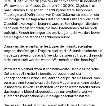
und SQL-Strukturen zu arbeiten, nicht mit echten Kundendaten.
Wir verwendeten Claude Code, um 2.400 SQL-Objekte in ein
paar Stunden zu scannen. Er schlug eine erste Taxonomie,
Topologie und Definitionen vor. Diese Dokumente bildeten die
Grundlage für ein
logisches Datenmodell
: Entitäten, die nach
Geschäftskonzepten benannt wurden, Beziehungen, die sich
nach den Regeln richteten, die das Unternehmen tatsächlich
befolgte, Einschränkungen, die explizit gemacht wurden, bevor
ein einziges dbt-Modell geschrieben wurde.
Dann kam der eigentliche Test. Einer der Hauptbeteiligten
begann, das Design in Frage zu stellen, die Zukunftssicherheit in
Frage zu stellen und nach Anwendungsfällen zu fragen, die noch
nicht entwickelt worden waren. "Wie schaffen Sie Upselling?"
Wir wussten genau, worauf er hinauswollte. Denn das logische
Datenmodell existierte bereits, aufbauend auf der
konzeptionellen Ebene. Der Stakeholder prüfte ein Modell, das
bereits seine Sprache sprach. Seine Fragen waren keine Lücken
in unserem Denken. Die meisten von ihnen waren bereits durch
das logische Modell abgedeckt, das nur existierte, weil wir
zuerst die konzeptionelle Grundlage geschaffen hatten.
Die Lücken, die auftauchten, waren wirklich neue Funktionen,