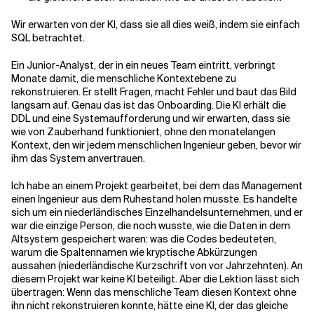
Wir erwarten von der KI, dass sie all dies weiß, indem sie einfach
SQL betrachtet.
Ein Junior-Analyst, der in ein neues Team eintritt, verbringt
Monate damit, die menschliche Kontextebene zu
rekonstruieren. Er stellt Fragen, macht Fehler und baut das Bild
langsam auf. Genau das ist das Onboarding. Die KI erhält die
DDL und eine Systemaufforderung und wir erwarten, dass sie
wie von Zauberhand funktioniert, ohne den monatelangen
Kontext, den wir jedem menschlichen Ingenieur geben, bevor wir
ihm das System anvertrauen.
Ich habe an einem Projekt gearbeitet, bei dem das Management
einen Ingenieur aus dem Ruhestand holen musste. Es handelte
sich um ein niederländisches Einzelhandelsunternehmen, und er
war die einzige Person, die noch wusste, wie die Daten in dem
Altsystem gespeichert waren: was die Codes bedeuteten,
warum die Spaltennamen wie kryptische Abkürzungen
aussahen (niederländische Kurzschrift von vor Jahrzehnten). An
diesem Projekt war keine KI beteiligt. Aber die Lektion lässt sich
übertragen: Wenn das menschliche Team diesen Kontext ohne
ihn nicht rekonstruieren konnte, hätte eine KI, der das gleiche