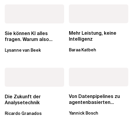
Mehr Leistung, keine
Sie können KI alles
Intelligenz
fragen. Warum also
lohnen sich Schulungen
Baraa Katbeh
Lysanne van Beek
noch?
Von Datenpipelines zu
Die Zukunft der
agentenbasierten
Analysetechnik
Workflows: Ein Wandel im
Yannick Bosch
Ricardo Granados
Analytics...