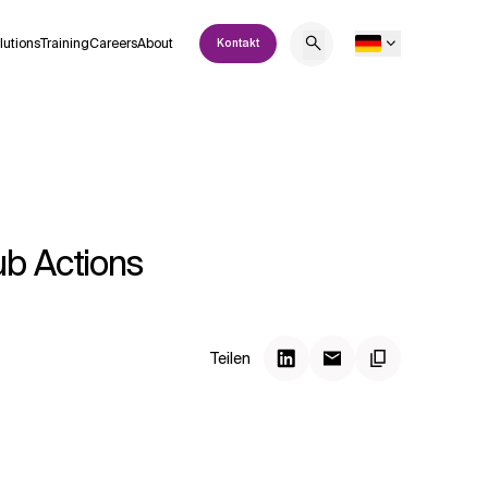
lutions
Training
Careers
About
Kontakt
ub Actions
Teilen