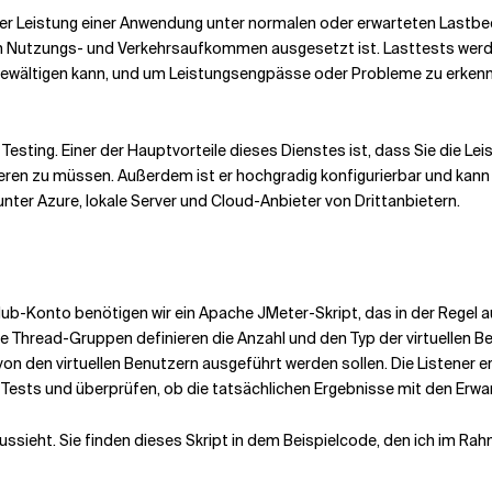
der Leistung einer Anwendung unter normalen oder erwarteten Lastbedi
en Nutzungs- und Verkehrsaufkommen ausgesetzt ist. Lasttests werd
ewältigen kann, und um Leistungsengpässe oder Probleme zu erkennen
esting. Einer der Hauptvorteile dieses Dienstes ist, dass Sie die L
tieren zu müssen. Außerdem ist er hochgradig konfigurierbar und k
nter Azure, lokale Server und Cloud-Anbieter von Drittanbietern.
Konto benötigen wir ein Apache JMeter-Skript, das in der Regel aus
 Thread-Gruppen definieren die Anzahl und den Typ der virtuellen Be
 von den virtuellen Benutzern ausgeführt werden sollen. Die Listener
s Tests und überprüfen, ob die tatsächlichen Ergebnisse mit den Er
aussieht. Sie finden dieses Skript in dem Beispielcode, den ich im Rahm