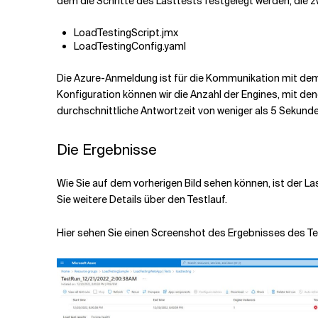
dem die Schritte des Lasttests festgelegt werden, die zw
LoadTestingScript.jmx
LoadTestingConfig.yaml
Die Azure-Anmeldung ist für die Kommunikation mit dem A
Konfiguration können wir die Anzahl der Engines, mit dene
durchschnittliche Antwortzeit von weniger als 5 Sekund
Die Ergebnisse
Wie Sie auf dem vorherigen Bild sehen können, ist der L
Sie weitere Details über den Testlauf.
Hier sehen Sie einen Screenshot des Ergebnisses des Te