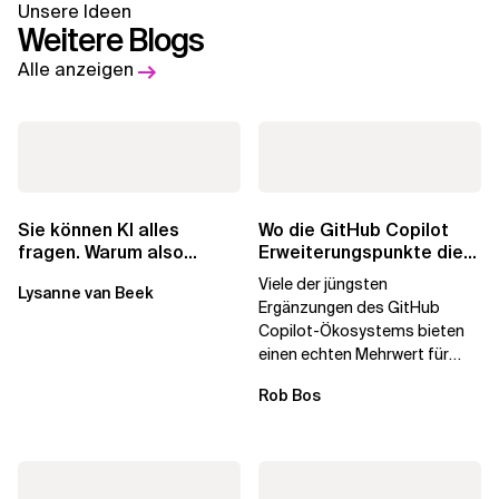
Unsere Ideen
Weitere Blogs
Alle anzeigen
Wo die GitHub Copilot
Sie können KI alles
Erweiterungspunkte die
fragen. Warum also
Governance brechen
lohnen sich Schulungen
Viele der jüngsten
Lysanne van Beek
noch?
Ergänzungen des GitHub
Copilot-Ökosystems bieten
einen echten Mehrwert für
einzelne Entwickler, erweitern
Rob Bos
aber auch die...