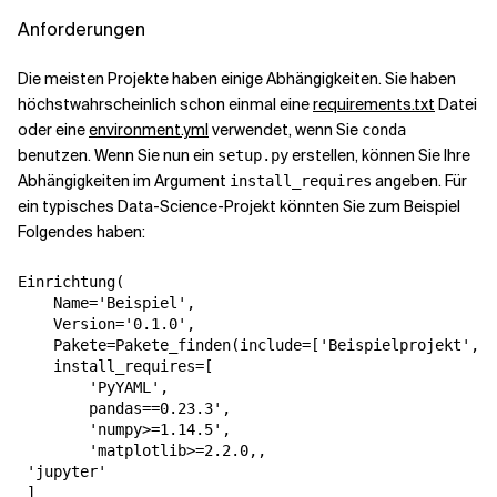
Anforderungen
Die meisten Projekte haben einige Abhängigkeiten. Sie haben
höchstwahrscheinlich schon einmal eine
requirements.txt
Datei
oder eine
environment.yml
verwendet, wenn Sie
conda
benutzen. Wenn Sie nun ein
erstellen, können Sie Ihre
setup.py
Abhängigkeiten im Argument
angeben. Für
install_requires
ein typisches Data-Science-Projekt könnten Sie zum Beispiel
Folgendes haben:
Einrichtung
(
Name
=
'Beispiel'
,
Version
=
'0.1.0'
,
Pakete
=
Pakete_finden
(
include
=
[
'Beispielprojekt'
,
'
install_requires
=
[
'PyYAML'
,
pandas==0.23.3'
,
'numpy>=1.14.5'
,
'matplotlib>=2.2.0,
,
'jupyter'
]