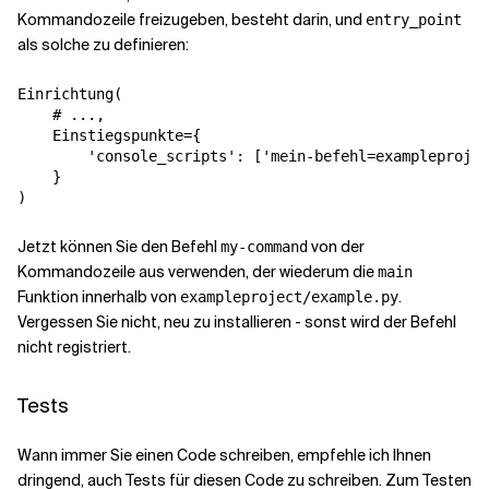
Kommandozeile freizugeben, besteht darin, und
entry_point
als solche zu definieren:
Einrichtung
(
# ...,
Einstiegspunkte
=
{
'console_scripts'
:
[
'mein-befehl=exampleprojec
}
)
Jetzt können Sie den Befehl
von der
my-command
Kommandozeile aus verwenden, der wiederum die
main
Funktion innerhalb von
.
exampleproject/example.py
Vergessen Sie nicht, neu zu installieren - sonst wird der Befehl
nicht registriert.
Tests
Wann immer Sie einen Code schreiben, empfehle ich Ihnen
dringend, auch Tests für diesen Code zu schreiben. Zum Testen