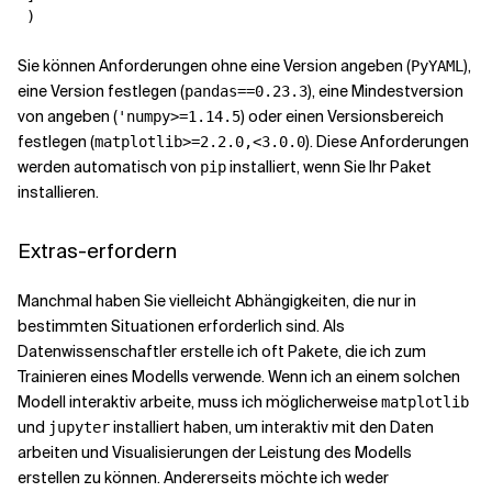
Sie können Anforderungen ohne eine Version angeben (
),
PyYAML
eine Version festlegen (
), eine Mindestversion
pandas==0.23.3
von angeben (
) oder einen Versionsbereich
'numpy>=1.14.5
festlegen (
). Diese Anforderungen
matplotlib>=2.2.0,<3.0.0
werden automatisch von
installiert, wenn Sie Ihr Paket
pip
installieren.
Extras-erfordern
Manchmal haben Sie vielleicht Abhängigkeiten, die nur in
bestimmten Situationen erforderlich sind. Als
Datenwissenschaftler erstelle ich oft Pakete, die ich zum
Trainieren eines Modells verwende. Wenn ich an einem solchen
Modell interaktiv arbeite, muss ich möglicherweise
matplotlib
und
installiert haben, um interaktiv mit den Daten
jupyter
arbeiten und Visualisierungen der Leistung des Modells
erstellen zu können. Andererseits möchte ich weder