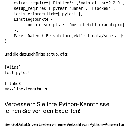
extras_require
=
{
'Plotten'
:
[
'matplotlib>=2.2.0'
,
'
setup_requires
=
[
'pytest-runner'
,
'Flocke8'
],
tests_erforderlich
=
[
'pytest'
],
Einstiegspunkte
=
{
'console_scripts'
:
[
'mein-befehl=exampleprojec
},
Paket_Daten
=
{
'Beispielprojekt'
:
[
'data/schema.json
)
und die dazugehörige
:
setup.cfg
[Alias]
Test
=
pytest
[flake8]
max-line-length
=
120
Verbessern Sie Ihre Python-Kenntnisse,
lernen Sie von den Experten!
Bei GoDataDriven bieten wir eine Vielzahl von Python-Kursen für