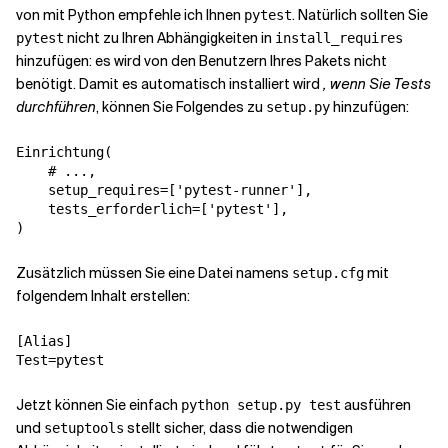
von mit Python empfehle ich Ihnen
. Natürlich sollten Sie
pytest
nicht zu Ihren Abhängigkeiten in
pytest
install_requires
hinzufügen: es wird von den Benutzern Ihres Pakets nicht
benötigt. Damit es automatisch installiert wird
, wenn Sie Tests
durchführen
, können Sie Folgendes zu
hinzufügen:
setup.py
Einrichtung
(
# ...,
setup_requires
=
[
'pytest-runner'
],
tests_erforderlich
=
[
'pytest'
],
)
Zusätzlich müssen Sie eine Datei namens
mit
setup.cfg
folgendem Inhalt erstellen:
[Alias]
Test
=
pytest
Jetzt können Sie einfach
ausführen
python setup.py test
und
stellt sicher, dass die notwendigen
setuptools