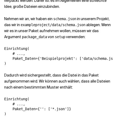
verpackt werden. Daher ist es im Allgemeinen eine schlechte
Idee, große Dateien einzubinden.
Nehmen wir an, wir haben ein
in unserem Projekt,
schema.json
das wir in
ablegen. Wenn
exampleproject/data/schema.json
wir es in unser Paket aufnehmen wollen, müssen wir das
Argument
von
verwenden:
package_data
setup
Einrichtung
(
# ...,
Paket_Daten
=
{
'Beispielprojekt'
:
[
'data/schema.json
)
Dadurch wird sichergestellt, dass die Datei in das Paket
aufgenommen wird. Wir können auch wählen, dass alle Dateien
nach einem bestimmten Muster enthält:
Einrichtung
(
# ...,
Paket_Daten
=
{
''
:
[
'*.json'
]}
)