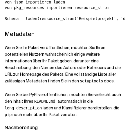
von
json
importieren
laden
von
pkg_resources
importieren
ressource_strom
Schema
=
laden
(
ressource_strom
(
'Beispielprojekt'
,
'dat
Metadaten
Wenn Sie Ihr Paket veröffentlichen, möchten Sie Ihren
potenziellen Nutzern wahrscheinlich einige weitere
Informationen über Ihr Paket geben, darunter eine
Beschreibung, den Namen des Autors oder Betreuers und die
URL zur Homepage des Pakets. Eine vollständige Liste aller
zulässigen Metadaten finden Sie in den
docs
.
setuptools
Wenn Sie bei PyPI veröffentlichen, möchten Sie vielleicht auch
den Inhalt Ihres
automatisch in die
README.md
laden
und
Klassifizierer
bereitstellen, die
long_description
noch mehr über Ihr Paket verraten.
pip
Nachbereitung