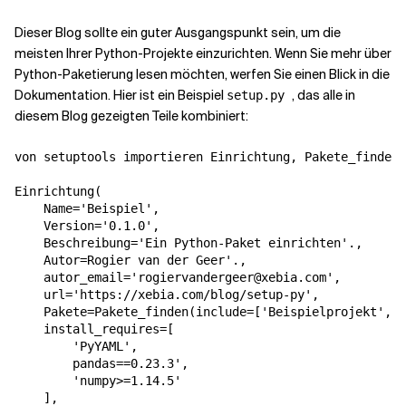
Dieser Blog sollte ein guter Ausgangspunkt sein, um die
meisten Ihrer Python-Projekte einzurichten. Wenn Sie mehr über
Python-Paketierung lesen möchten, werfen Sie einen Blick in
die
Dokumentation
. Hier ist ein Beispiel
, das alle in
setup.py
diesem Blog gezeigten Teile kombiniert:
von
setuptools
importieren
Einrichtung
,
Pakete_finden
Einrichtung
(
Name
=
'Beispiel'
,
Version
=
'0.1.0'
,
Beschreibung
=
'Ein Python-Paket einrichten'.
,
Autor
=
Rogier van der Geer'.
,
autor_email
=
'rogiervandergeer@xebia.com'
,
url
=
'https://xebia.com/blog/setup-py'
,
Pakete
=
Pakete_finden
(
include
=
[
'Beispielprojekt'
,
'
install_requires
=
[
'PyYAML'
,
pandas==0.23.3'
,
'numpy>=1.14.5'
],