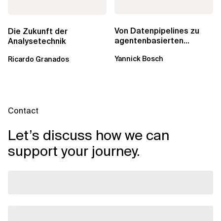
Von Datenpipelines zu
Die Zukunft der
agentenbasierten
Analysetechnik
Workflows: Ein Wandel im
Yannick Bosch
Ricardo Granados
Analytics...
Contact
Let’s discuss how we can
support your journey.