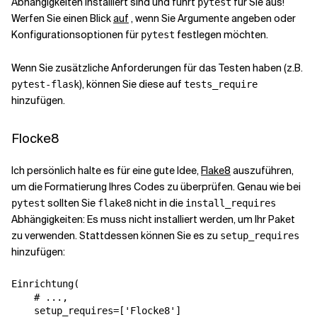
Abhängigkeiten installiert sind und führt
für Sie aus!
pytest
Werfen Sie einen Blick
auf
, wenn Sie Argumente angeben oder
Konfigurationsoptionen für
festlegen möchten.
pytest
Wenn Sie zusätzliche Anforderungen für das Testen haben (z.B.
), können Sie diese auf
pytest-flask
tests_require
hinzufügen.
Flocke8
Ich persönlich halte es für eine gute Idee,
Flake8
auszuführen,
um die Formatierung Ihres Codes zu überprüfen. Genau wie bei
sollten Sie
nicht in die
pytest
flake8
install_requires
Abhängigkeiten: Es muss nicht installiert werden, um Ihr Paket
zu verwenden. Stattdessen können Sie es zu
setup_requires
hinzufügen:
Einrichtung
(
# ...,
setup_requires
=
[
'Flocke8'
]