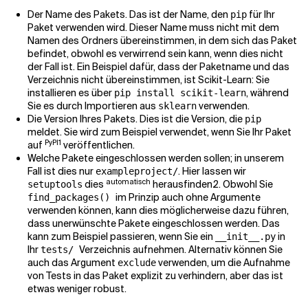
Der Name des Pakets. Das ist der Name, den
für Ihr
pip
Paket verwenden wird. Dieser Name muss nicht mit dem
Namen des Ordners übereinstimmen, in dem sich das Paket
befindet, obwohl es verwirrend sein kann, wenn dies nicht
der Fall ist. Ein Beispiel dafür, dass der Paketname und das
Verzeichnis nicht übereinstimmen, ist Scikit-Learn: Sie
installieren es über
, während
pip install scikit-learn
Sie es durch Importieren aus
verwenden.
sklearn
Die Version Ihres Pakets. Dies ist die Version, die
pip
meldet. Sie wird zum Beispiel verwendet, wenn Sie Ihr Paket
PyPI1
auf
veröffentlichen.
Welche Pakete eingeschlossen werden sollen; in unserem
Fall ist dies nur
. Hier lassen wir
exampleproject/
automatisch
dies
herausfinden2. Obwohl Sie
setuptools
im Prinzip auch ohne Argumente
find_packages()
verwenden können, kann dies möglicherweise dazu führen,
dass unerwünschte Pakete eingeschlossen werden. Das
kann zum Beispiel passieren, wenn Sie ein
in
__init__.py
Ihr
Verzeichnis aufnehmen. Alternativ können Sie
tests/
auch das Argument
verwenden, um die Aufnahme
exclude
von Tests in das Paket explizit zu verhindern, aber das ist
etwas weniger robust.