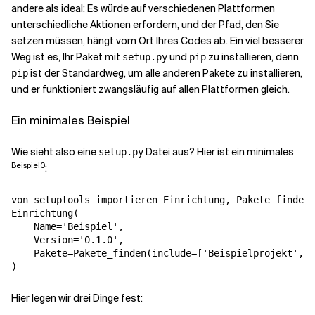
andere als ideal: Es würde auf verschiedenen Plattformen
unterschiedliche Aktionen erfordern, und der Pfad, den Sie
setzen müssen, hängt vom Ort Ihres Codes ab. Ein viel besserer
Weg ist es, Ihr Paket mit
und
zu installieren, denn
setup.py
pip
ist der Standardweg, um alle anderen Pakete zu installieren,
pip
und er funktioniert zwangsläufig auf allen Plattformen gleich.
Ein minimales Beispiel
Wie sieht also eine
Datei aus? Hier ist ein minimales
setup.py
Beispiel0
:
von
setuptools
importieren
Einrichtung
,
Pakete_finden
Einrichtung
(
Name
=
'Beispiel'
,
Version
=
'0.1.0'
,
Pakete
=
Pakete_finden
(
include
=
[
'Beispielprojekt'
,
'
)
Hier legen wir drei Dinge fest: