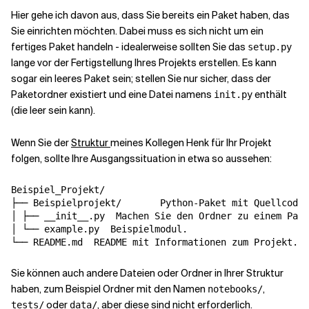
Hier gehe ich davon aus, dass Sie bereits ein Paket haben, das
Sie einrichten möchten. Dabei muss es sich nicht um ein
Verwandte Themen
fertiges Paket handeln - idealerweise sollten Sie das
setup.py
lange vor der Fertigstellung Ihres Projekts erstellen. Es kann
sogar ein leeres Paket sein; stellen Sie nur sicher, dass der
Paketordner existiert und eine Datei namens
enthält
init
.py
(die leer sein kann).
Wenn Sie der
Struktur
meines Kollegen Henk für Ihr Projekt
folgen, sollte Ihre Ausgangssituation in etwa so aussehen:
Beispiel_Projekt
/
├── Beispielprojekt
/
  Python-Paket mit 
Quellcode
.

│ ├── __init__.py 
 Machen Sie den Ordner zu einem Pake
│ └── example.py 
 Beispielmodul.

└── README.md 
Sie können auch andere Dateien oder Ordner in Ihrer Struktur
haben, zum Beispiel Ordner mit den Namen
,
notebooks/
oder
, aber diese sind nicht erforderlich.
tests/
data/