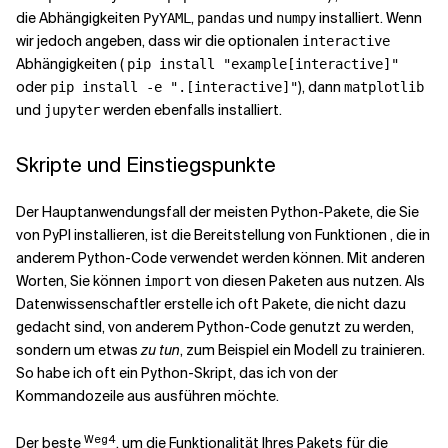
die Abhängigkeiten
,
und
installiert. Wenn
PyYAML
pandas
numpy
wir jedoch angeben, dass wir die optionalen
interactive
Abhängigkeiten (
pip install "example[interactive]"
oder
), dann
pip install -e ".[interactive]"
matplotlib
und
werden ebenfalls installiert.
jupyter
Skripte und Einstiegspunkte
Der Hauptanwendungsfall der meisten Python-Pakete, die Sie
von PyPI installieren, ist die Bereitstellung von Funktionen , die in
anderem Python-Code verwendet werden können. Mit anderen
Worten, Sie können
von diesen Paketen aus nutzen. Als
import
Datenwissenschaftler erstelle ich oft Pakete, die nicht dazu
gedacht sind, von anderem Python-Code genutzt zu werden,
sondern um etwas
zu tun
, zum Beispiel ein Modell zu trainieren.
So habe ich oft ein Python-Skript, das ich von der
Kommandozeile aus ausführen möchte.
Weg4
Der beste
, um die Funktionalität Ihres Pakets für die