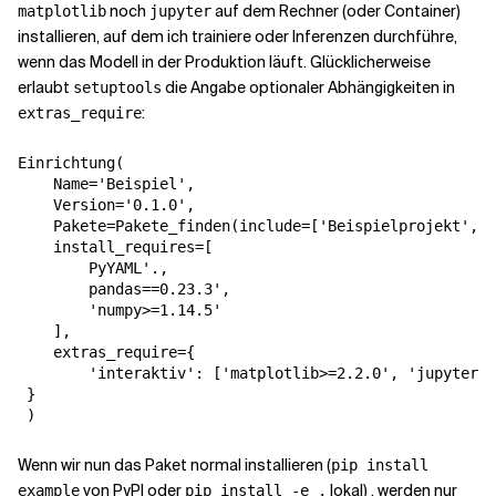
noch
auf dem Rechner (oder Container)
matplotlib
jupyter
installieren, auf dem ich trainiere oder Inferenzen durchführe,
wenn das Modell in der Produktion läuft. Glücklicherweise
erlaubt
die Angabe optionaler Abhängigkeiten in
setuptools
:
extras_require
Einrichtung
(
Name
=
'Beispiel'
,
Version
=
'0.1.0'
,
Pakete
=
Pakete_finden
(
include
=
[
'Beispielprojekt'
,
'
install_requires
=
[
PyYAML'.
,
pandas==0.23.3'
,
'numpy>=1.14.5'
],
extras_require
=
{
'interaktiv'
:
[
'matplotlib>=2.2.0'
,
'jupyter'
]
}
Wenn wir nun das Paket normal installieren (
pip install
von PyPI oder
lokal) , werden nur
example
pip install -e .