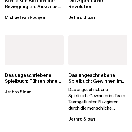
Schließen Sie sich der
Die Agentische
Bewegung an: Anschluss
Revolution
finden in der Beratung
Michael van Rooijen
Jethro Sloan
Das ungeschriebene
Das ungeschriebene
Spielbuch: Führen ohne
Spielbuch: Gewinnen im
Titel
Team
Das ungeschriebene
Jethro Sloan
Spielbuch: Gewinnen im Team
Teamgeflüster: Navigieren
durch die menschliche
Dynamik, auf die Sie niemand
Jethro Sloan
vorbereitet hat „Wir...