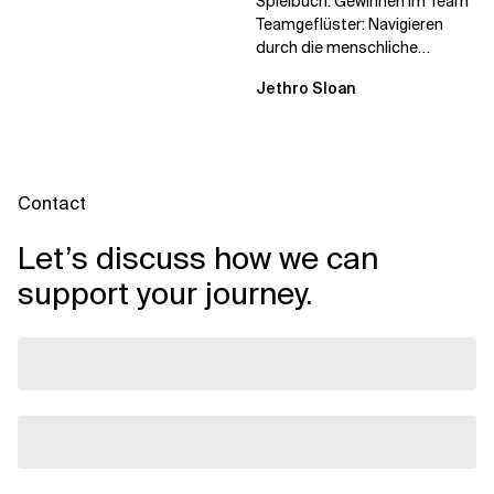
Spielbuch: Gewinnen im Team
Teamgeflüster: Navigieren
durch die menschliche
Dynamik, auf die Sie niemand
Jethro Sloan
vorbereitet hat „Wir...
Contact
Let’s discuss how we can
support your journey.