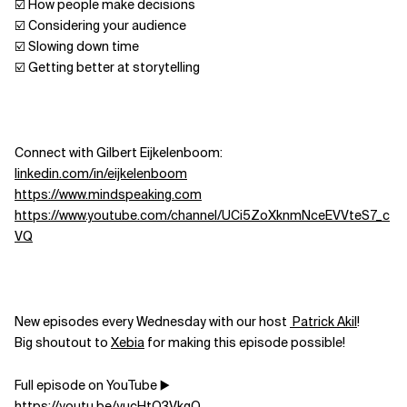
☑️ How people make decisions
☑️ Considering your audience
☑️ Slowing down time
☑️ Getting better at storytelling
Connect with Gilbert Eijkelenboom:
linkedin.com/in/eijkelenboom
https://www.mindspeaking.com
https://www.youtube.com/channel/UCi5ZoXknmNceEVVteS7_c
VQ
New episodes every Wednesday with our host
Patrick Akil
!
Big shoutout to
Xebia
for making this episode possible!
Full episode on YouTube ▶️
https://youtu.be/yucHtO3VkgQ