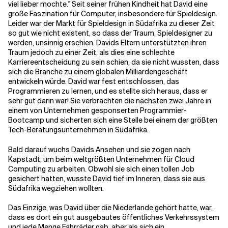
viel lieber mochte." Seit seiner frühen Kindheit hat David eine
große Faszination für Computer, insbesondere für Spieldesign.
Leider war der Markt für Spieldesign in Südafrika zu dieser Zeit
so gut wie nicht existent, so dass der Traum, Spieldesigner zu
werden, unsinnig erschien. Davids Eltern unterstützten ihren
Traum jedoch zu einer Zeit, als dies eine schlechte
Karriereentscheidung zu sein schien, da sie nicht wussten, dass
sich die Branche zu einem globalen Milliardengeschäft
entwickeln würde. David war fest entschlossen, das
Programmieren zu lernen, und es stellte sich heraus, dass er
sehr gut darin war! Sie verbrachten die nächsten zwei Jahre in
einem von Unternehmen gesponserten Programmier-
Bootcamp und sicherten sich eine Stelle bei einem der größten
Tech-Beratungsunternehmen in Südafrika.
Bald darauf wuchs Davids Ansehen und sie zogen nach
Kapstadt, um beim weltgrößten Unternehmen für Cloud
Computing zu arbeiten. Obwohl sie sich einen tollen Job
gesichert hatten, wusste David tief im Inneren, dass sie aus
Südafrika wegziehen wollten.
Das Einzige, was David über die Niederlande gehört hatte, war,
dass es dort ein gut ausgebautes öffentliches Verkehrssystem
und jede Menge Fahrräder gab, aber als sich ein