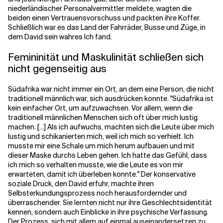
niederländischer Personalvermittler meldete, wagten die
beiden einen Vertrauensvorschuss und packten ihre Koffer.
Schließlich war es das Land der Fahrräder, Busse und Züge, in
dem David sein wahres Ich fand.
Femininität und Maskulinität schließen sich
nicht gegenseitig aus
Südafrika war nicht immer ein Ort, an dem eine Person, die nicht
traditionell männlich war, sich ausdrücken konnte. "Südafrika ist
kein einfacher Ort, um aufzuwachsen. Vor allem, wenn die
traditionell männlichen Menschen sich oft über mich lustig
machen. [...] Als ich aufwuchs, machten sich die Leute über mich
lustig und schikanierten mich, weil ich mich so verhielt. Ich
musste mir eine Schale um mich herum aufbauen und mit
dieser Maske durchs Leben gehen. Ich hatte das Gefühl, dass
ich mich so verhalten musste, wie die Leute es von mir
erwarteten, damit ich überleben konnte." Der konservative
soziale Druck, den David erfuhr, machte ihren
Selbsterkundungsprozess noch herausfordernder und
überraschender. Sie lernten nicht nur ihre Geschlechtsidentität
kennen, sondern auch Einblicke in ihre psychische Verfassung.
Der Prozess, sich mit allem auf einmal auseinandersetzen zu