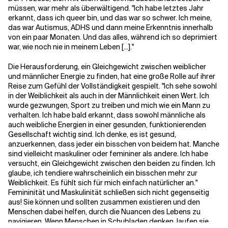
müssen, war mehr als überwältigend. "Ich habe letztes Jahr
erkannt, dass ich queer bin, und das war so schwer. Ich meine,
das war Autismus, ADHS und dann meine Erkenntnis innerhalb
von ein paar Monaten. Und das alles, während ich so deprimiert
war, wie noch nie in meinem Leben [...]."
Die Herausforderung, ein Gleichgewicht zwischen weiblicher
und männlicher Energie zu finden, hat eine große Rolle auf ihrer
Reise zum Gefühl der Vollständigkeit gespielt. "Ich sehe sowohl
in der Weiblichkeit als auch in der Männlichkeit einen Wert. Ich
wurde gezwungen, Sport zu treiben und mich wie ein Mann zu
verhalten. Ich habe bald erkannt, dass sowohl männliche als
auch weibliche Energien in einer gesunden, funktionierenden
Gesellschaft wichtig sind. Ich denke, es ist gesund,
anzuerkennen, dass jeder ein bisschen von beidem hat. Manche
sind vielleicht maskuliner oder femininer als andere. Ich habe
versucht, ein Gleichgewicht zwischen den beiden zu finden. Ich
glaube, ich tendiere wahrscheinlich ein bisschen mehr zur
Weiblichkeit. Es fühlt sich für mich einfach natürlicher an."
Femininität und Maskulinität schließen sich nicht gegenseitig
aus! Sie können und sollten zusammen existieren und den
Menschen dabei helfen, durch die Nuancen des Lebens zu
navigieren. Wenn Menschen in Schubladen denken, laufen sie