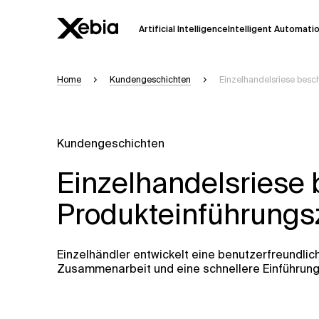
Artificial Intelligence
Intelligent Automati
Home
Kundengeschichten
Einzelhandelsriese besch
Ai
Übersicht
Diese KI-Suchassistenz befindet sich 
weiterentwickelt. Die Antworten, die a
Kundengeschichten
Sekunden dauern. Wir streben nach Gen
auftreten.
Einzelhandelsriese 
Bitte überprüfen Sie wichtige Informat
kontaktieren Sie uns
direkt.
Produkteinführungs
Antwort
Einzelhändler entwickelt eine benutzerfreundli
Zusammenarbeit und eine schnellere Einführung