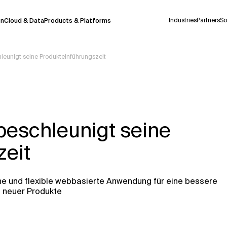
Industries
Partners
So
on
Cloud & Data
Products & Platforms
leunigt seine Produkteinführungszeit
derzeit in einem Pilotprogramm und wird noch
uf Deutsch generiert werden, können einige
auigkeit, aber gelegentlich können Fehler
beschleunigt seine
ionen, bevor Sie Entscheidungen treffen oder
zeit
Kontextdateien
che und flexible webbasierte Anwendung für eine bessere
 neuer Produkte