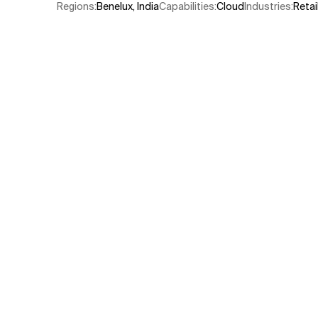
Regions
:
Benelux
,
India
Capabilities
:
Cloud
Industries
:
Reta
Verwandte Themen