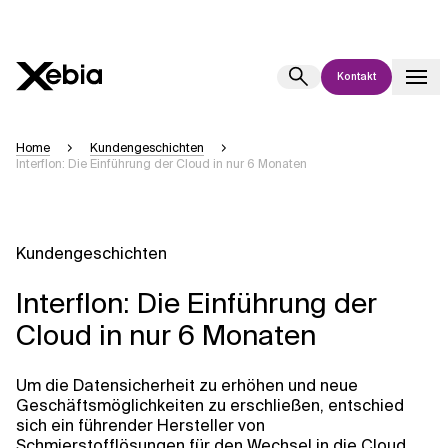
Kontakt
Ai
Übersicht
Home
Kundengeschichten
Interflon: Die Einführung der Cloud in nur 6 Monaten
Diese KI-Suchassistenz befindet sich derzeit in einem Pilotprogramm
und wird noch weiterentwickelt. Die Antworten, die auf Deutsch
generiert werden, können einige Sekunden dauern. Wir streben nach
Genauigkeit, aber gelegentlich können Fehler auftreten.
Kundengeschichten
Bitte überprüfen Sie wichtige Informationen, bevor Sie
Entscheidungen treffen oder
kontaktieren Sie uns
direkt.
Interflon: Die Einführung der
Cloud in nur 6 Monaten
Antwort
Um die Datensicherheit zu erhöhen und neue
Geschäftsmöglichkeiten zu erschließen, entschied
sich ein führender Hersteller von
Schmierstofflösungen für den Wechsel in die Cloud.