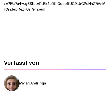
v=PIEsPu4wuy8&list=PLBk4eDfhQoqp1fUG9iUrGPdNhZ7iAvIM
F&index=1&t=0s[/embed]
Verwandte Themen
Verfasst von
Vivian Andringa