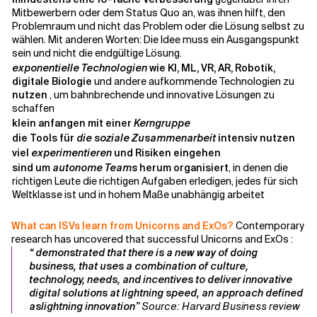
Mitbewerbern oder dem Status Quo an, was ihnen hilft, den
Problemraum und nicht das Problem oder die Lösung selbst zu
wählen. Mit anderen Worten: Die Idee muss ein Ausgangspunkt
sein und nicht die endgültige Lösung.
exponentielle Technologien
wie KI, ML, VR, AR, Robotik,
digitale Biologie
und andere aufkommende Technologien zu
nutzen
, um bahnbrechende und innovative Lösungen zu
schaffen
klein anfangen mit einer
Kerngruppe
die Tools für
die soziale Zusammenarbeit
intensiv nutzen
viel
experimentieren
und Risiken eingehen
sind um
autonome Teams
herum organisiert
, in denen die
richtigen Leute die richtigen Aufgaben erledigen, jedes für sich
Weltklasse ist und in hohem Maße unabhängig arbeitet
What can ISVs learn from Unicorns and ExOs?
Contemporary
research has uncovered that successful Unicorns and ExOs :
“ demonstrated that there is a new way of doing
business, that uses a combination of culture,
technology, needs, and incentives to deliver innovative
digital solutions at lightning speed, an approach defined
aslightning innovation”
Source: Harvard Business review