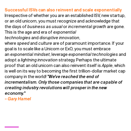
Successful ISVs can also reinvent and scale exponentially
Irrespective of whether you are an established ISV, new startup,
or an old unicorn, you must recognize and acknowledge that
the days of
business as usual
or
incremental growth
are gone.
This is the age and era of
exponential
technologies
and
disruptive innovation
,
where
speed
and
culture
are of paramount importance. If your
goal is to scale like a Unicorn or ExO, you must embrace
an
exponential mindset
, leverage
exponential technologies
and
adopt a
lightning innovation
strategy. Perhaps the ultimate
proof that an old unicorn can also reinvent itself is
Apple
, which
is well on its way to becoming the first trillion-dollar market cap
company in the world!
"We've reached the end of
incrementalism. Only those companies that are capable of
creating industry revolutions will prosper in the new
economy."
– Gary Hamel