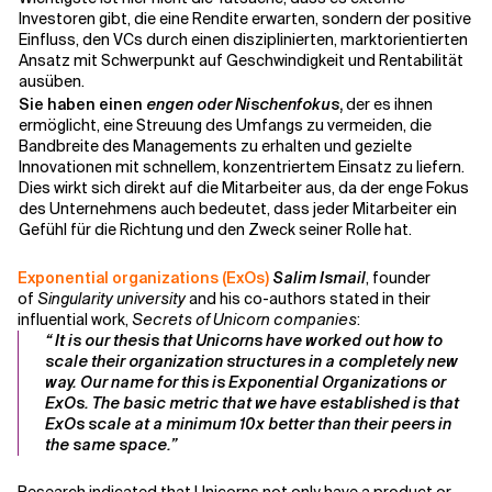
Investoren gibt, die eine Rendite erwarten, sondern der positive
Einfluss, den VCs durch einen disziplinierten, marktorientierten
Ansatz mit Schwerpunkt auf Geschwindigkeit und Rentabilität
ausüben.
Sie haben einen
engen oder Nischenfokus
,
der es ihnen
ermöglicht, eine Streuung des Umfangs zu vermeiden, die
Bandbreite des Managements zu erhalten und gezielte
Innovationen mit schnellem, konzentriertem Einsatz zu liefern.
Dies wirkt sich direkt auf die Mitarbeiter aus, da der enge Fokus
des Unternehmens auch bedeutet, dass jeder Mitarbeiter ein
Gefühl für die Richtung und den Zweck seiner Rolle hat.
Exponential organizations (ExOs)
Salim Ismail
, founder
of
Singularity university
and his co-authors stated in their
influential work,
Secrets of Unicorn companies
:
“ It is our thesis that Unicorns have worked out how to
scale their organization structures in a completely new
way. Our name for this is Exponential Organizations or
ExOs. The basic metric that we have established is that
ExOs scale at a minimum 10x better than their peers in
the same space.”