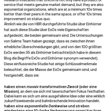
Research indicated that Unicorns not only have a product or
service that meets genuine market demand, but they are also
exponential organizations, which are at a minimum 10x times
better than their peers in the same space, or offer 10x times
improvement on status quo.
Ähnlich wie die von HBR durchgeführte Studie über Einhörner
hat auch diese Studie über ExOs viele Eigenschaften
aufgedeckt, die beiden gemeinsam sind. Die Untersuchungen
von Salims Team haben gezeigt, dass es zwischen ihnen
erhebliche Überschneidungen gibt, und von den 100 größten
ExOs werden 35 als Einhörner betrachtet
(ich habe in diesem
Blog die Begriffe ExOs und Einhörner synonym verwendet
).
Diese einflussreiche Studie hat einige Schlüsselmerkmale
beleuchtet, die der Masse der ExOs gemeinsam sind, und
festgestellt, dass sie:
haben einen
massiv transformativen Zweck
(oder eine
Mission)
, an dem sie sich mit laserscharfem Fokus festhalten.
Dabei kann es sich um eine ausgefallene Idee oder eine wirklich
zukunftsweisende und bahnbrechende Innovation handeln.
haben eine
exponentielle Denkweise
und streben
mindestens eine 10-fache Verbesserung
gegenüber ihren