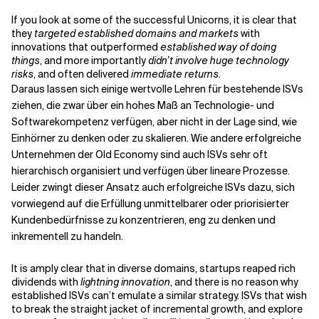
If you look at some of the successful Unicorns, it is clear that
they
targeted established domains and markets
with
innovations that outperformed
established way of doing
things
, and more importantly
didn’t involve huge technology
risks
, and often delivered
immediate returns
.
Daraus lassen sich einige wertvolle Lehren für bestehende ISVs
ziehen, die zwar über ein hohes Maß an Technologie- und
Softwarekompetenz verfügen, aber nicht in der Lage sind, wie
Einhörner zu denken oder zu skalieren. Wie andere erfolgreiche
Unternehmen der Old Economy sind auch ISVs sehr oft
hierarchisch organisiert und verfügen über lineare Prozesse.
Leider zwingt dieser Ansatz auch erfolgreiche ISVs dazu, sich
vorwiegend auf die Erfüllung unmittelbarer oder priorisierter
Kundenbedürfnisse zu konzentrieren, eng zu denken und
inkrementell zu handeln.
It is amply clear that in diverse domains, startups reaped rich
dividends with
lightning innovation
, and there is no reason why
established ISVs can’t emulate a similar strategy. ISVs that wish
to break the straight jacket of incremental growth, and explore