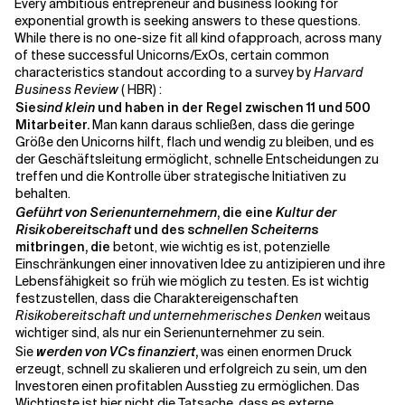
Every ambitious entrepreneur and business looking for
exponential growth is seeking answers to these questions.
While there is no one-size fit all kind ofapproach, across many
of these successful Unicorns/ExOs, certain common
characteristics standout according to a survey by
Harvard
Business Review
( HBR) :
Sie
sind klein
und haben in der Regel zwischen 11 und 500
Mitarbeiter.
Man kann daraus schließen, dass die geringe
Größe den Unicorns hilft, flach und wendig zu bleiben, und es
der Geschäftsleitung ermöglicht, schnelle Entscheidungen zu
treffen und die Kontrolle über strategische Initiativen zu
behalten.
Geführt von Serienunternehmern
, die eine
Kultur
der
Risikobereitschaft
und des
schnellen Scheiterns
mitbringen, die
betont, wie wichtig es ist, potenzielle
Einschränkungen einer innovativen Idee zu antizipieren und ihre
Lebensfähigkeit so früh wie möglich zu testen. Es ist wichtig
festzustellen, dass die Charaktereigenschaften
Risikobereitschaft und unternehmerisches Denken
weitaus
wichtiger sind, als nur ein Serienunternehmer zu sein.
Sie
werden von VCs finanziert
,
was einen enormen Druck
erzeugt, schnell zu skalieren und erfolgreich zu sein, um den
Investoren einen profitablen Ausstieg zu ermöglichen. Das
Wichtigste ist hier nicht die Tatsache, dass es externe