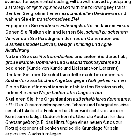
avenues for exponential scaling, will be well-served by adopting
a strategy of
lightning innovation
with the following key traits:
Denken Sie groß mit einer
exponentiellen Denkweise
und
wählen Sie ein
transformatives Ziel
Engagieren Sie
erfahrene Führungskräfte
mit klarem Fokus
Gehen Sie Risiken ein und lernen Sie,
schnell zu scheitern
Verwenden Sie Paradigmen der neuen Generation wie
Business Model Canvas, Design Thinking
und
Agile
Ausführung
Nutzen Sie das
Plattformdenken
und zielen Sie darauf ab,
große Märkte, Domänen
und
Geschäftsökosysteme
zu
bedienen
(Kunde von Kunde und Lieferant von Lieferant)
Denken Sie über Geschäftsmodelle nach, bei denen
die
Kosten für zusätzliches Angebot
gegen
Null gehen
können
Zielen Sie auf Innovationen in etablierten Bereichen ab,
indem Sie
neue Wege finden, alte Dinge zu tun
.
Skalieren Sie Ihre Organisation
außerhalb Ihres Kernteams.
z.B.:
Das Zusammenbringen von Fahrern und Fahrgästen, eine
geschäftskritische Funktion für Uber, wird nicht von seinem
Kernteam erledigt. Dadurch konnte Uber die Kosten für das
Grenzangebot
(z. B. das Hinzufügen eines neuen Autos zur
Flotte) exponentiell senken und so die Grundlage für sein
explosives Wachstum legen.