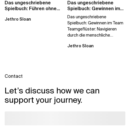
Das ungeschriebene
Das ungeschriebene
Spielbuch: Führen ohne
Spielbuch: Gewinnen im
Titel
Team
Das ungeschriebene
Jethro Sloan
Spielbuch: Gewinnen im Team
Teamgeflüster: Navigieren
durch die menschliche
Dynamik, auf die Sie niemand
Jethro Sloan
vorbereitet hat „Wir...
Contact
Let’s discuss how we can
support your journey.