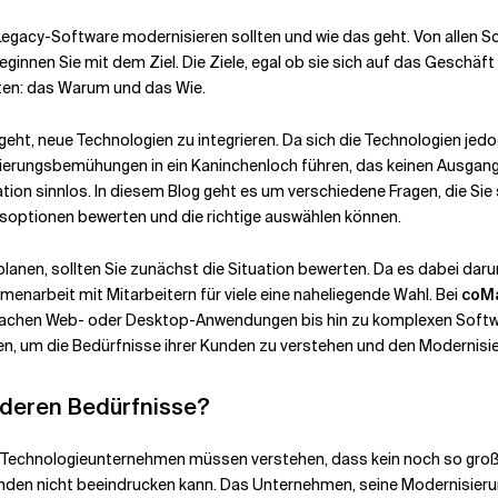
 Legacy-Software modernisieren sollten und wie das geht. Von allen 
Beginnen Sie mit dem Ziel. Die Ziele, egal ob sie sich auf das Gesch
rten: das Warum und das Wie.
eht, neue Technologien zu integrieren. Da sich die Technologien jedo
rungsbemühungen in ein Kaninchenloch führen, das keinen Ausgang hat
tion sinnlos. In diesem Blog geht es um verschiedene Fragen, die Sie s
gsoptionen bewerten und die richtige auswählen können.
lanen, sollten Sie zunächst die Situation bewerten. Da es dabei dar
menarbeit mit Mitarbeitern für viele eine naheliegende Wahl. Bei
coM
fachen Web- oder Desktop-Anwendungen bis hin zu komplexen Softwa
len, um die Bedürfnisse ihrer Kunden zu verstehen und den Modernisie
 deren Bedürfnisse?
bst Technologieunternehmen müssen verstehen, dass kein noch so gro
Kunden nicht beeindrucken kann. Das Unternehmen, seine Modernisie