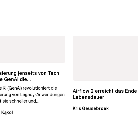
ierung jenseits von Tech
e GenAI die
hmenstransformation...
 KI (GenAI) revolutioniert die
Airflow 2 erreicht das Ende
ierung von Legacy-Anwendungen
Lebensdauer
 sie schneller und
stiger. Durch die
Kris Geusebroek
 Kąkol
ierung...