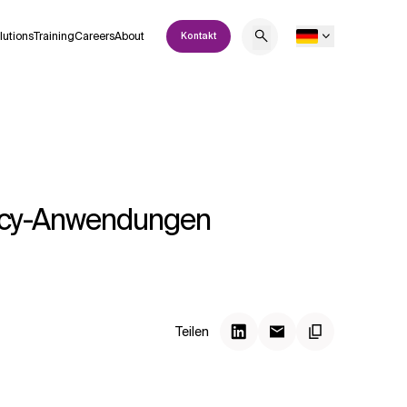
lutions
Training
Careers
About
Kontakt
egacy-Anwendungen
Teilen