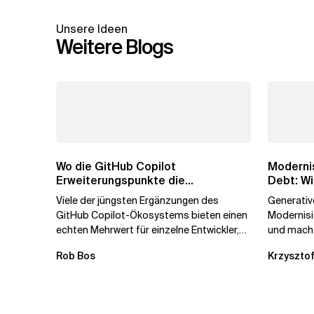
Unsere Ideen
Weitere Blogs
Wo die GitHub Copilot
Modernis
Erweiterungspunkte die
Debt: Wi
Governance brechen
Unterne
Viele der jüngsten Ergänzungen des
Generative
GitHub Copilot-Ökosystems bieten einen
Modernis
echten Mehrwert für einzelne Entwickler,
und macht
erweitern aber auch die...
kostengün
Rob Bos
Krzysztof
Automatis