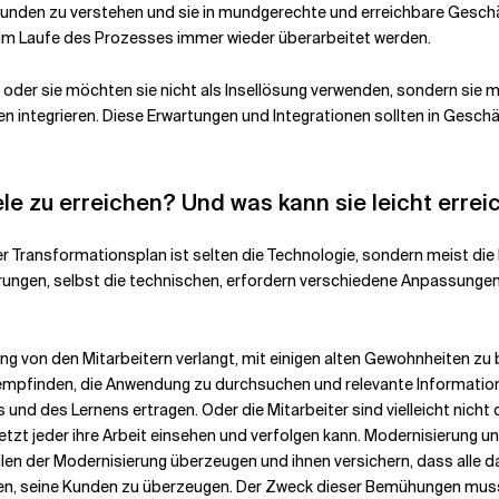
nden zu verstehen und sie in mundgerechte und erreichbare Geschäft
n im Laufe des Prozesses immer wieder überarbeitet werden.
m oder sie möchten sie nicht als Insellösung verwenden, sondern sie
integrieren. Diese Erwartungen und Integrationen sollten in Geschäf
ele zu erreichen? Und was kann sie leicht err
r Transformationsplan ist selten die Technologie, sondern meist die
derungen, selbst die technischen, erfordern verschiedene Anpassungen
ierung von den Mitarbeitern verlangt, mit einigen alten Gewohnheiten 
empfinden, die Anwendung zu durchsuchen und relevante Informatione
 und des Lernens ertragen. Oder die Mitarbeiter sind vielleicht nic
jetzt jeder ihre Arbeit einsehen und verfolgen kann. Modernisierung u
n der Modernisierung überzeugen und ihnen versichern, dass alle da
en, seine Kunden zu überzeugen. Der Zweck dieser Bemühungen muss k