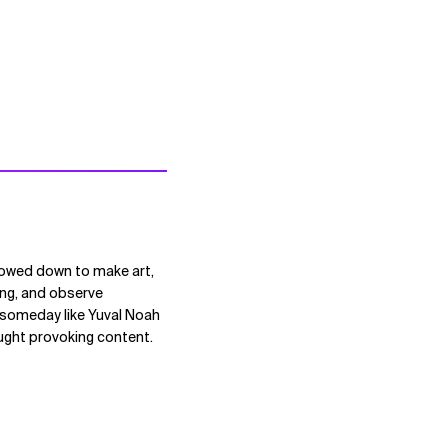
lowed down to make art,
ting, and observe
s someday like Yuval Noah
ought provoking content.