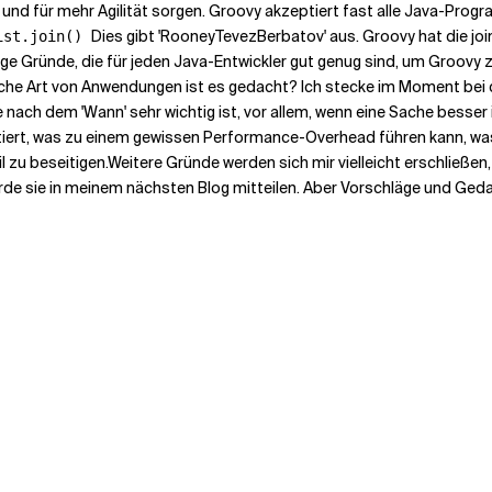
 und für mehr Agilität sorgen. Groovy akzeptiert fast alle Java-Pro
Dies gibt 'RooneyTevezBerbatov' aus. Groovy hat die joi
ist.join()
inige Gründe, die für jeden Java-Entwickler gut genug sind, um Groovy 
lche Art von Anwendungen ist es gedacht? Ich stecke im Moment bei di
 nach dem 'Wann' sehr wichtig ist, vor allem, wenn eine Sache besser 
iert, was zu einem gewissen Performance-Overhead führen kann, was a
 zu beseitigen.
Weitere Gründe werden sich mir vielleicht erschließen
rde sie in meinem nächsten Blog mitteilen. Aber Vorschläge und Ge