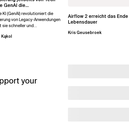
e GenAI die
hmenstransformation...
 KI (GenAI) revolutioniert die
Airflow 2 erreicht das Ende
ierung von Legacy-Anwendungen
Lebensdauer
 sie schneller und
stiger. Durch die
Kris Geusebroek
 Kąkol
ierung...
pport your