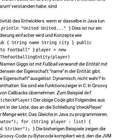
Warum' verstanden habe, sind
ivität des Entwicklers, wenn er dasselbe in Java tun
Dies ist nur ein
 println "United United..." }
odierung einfacher wird und Konzepte wie
ub { String name String city } public
to Football" }
player = new
TheFootballingEntity(player)
 Namen Giggs ist mit Fußball verwandt die Entität mit
nsein der Eigenschaft "name" in der Entität gibt.
e Eigenschaft" ausgelöst. Dynamisch, nicht wahr? In
halten. Sie sind wie Funktionszeiger in C. In Groovy
 von Callbacks übernehmen. Zum Beispiel
def
Der obige Code gibt Folgendes aus
(checkPlayer)
nt in der Liste, das an die Schließung 'checkPlayer'
r Menge wirkt. Das Gleiche in Java zu programmieren,
rbatov");
for (String player : list) {
Die bisherigen Beispiele zeigen die
d Striker"); }
er Groovy-Code zu Bytecode kompiliert wird, den die JVM