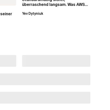
überraschend langsam. Was AWS
vergessen hat, über die RDS...
 seiner
Yev Dytyniuk