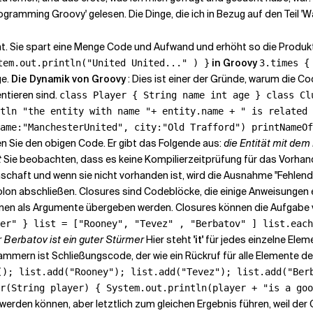
ogramming Groovy' gelesen. Die Dinge, die ich in Bezug auf den Teil '
cht. Sie spart eine Menge Code und Aufwand und erhöht so die Produkt
in Groovy
tem.out.println("United United..." ) }
3.times {
ge.
Die Dynamik von Groovy
: Dies ist einer der Gründe, warum die C
ntieren sind.
class Player { String name int age } class Cl
tln "the entity with name "+ entity.name + " is related 
ame:"ManchesterUnited", city:"Old Trafford") printNameOf
n Sie den obigen Code. Er gibt das Folgende aus:
die Entität mit dem
t
Sie beobachten, dass es keine Kompilierzeitprüfung für das Vorhande
schaft und wenn sie nicht vorhanden ist, wird die Ausnahme "Fehlend
n abschließen. Closures sind Codeblöcke, die einige Anweisungen ent
ionen als Argumente übergeben werden. Closures können die Aufgabe
ker" }
list = ["Rooney", "Tevez" , "Berbatov" ] list.each
r Berbatov ist ein guter Stürmer
Hier steht
'it'
für jedes einzelne Eleme
mmern ist Schließungscode, der wie ein Rückruf für alle Elemente de
(); list.add("Rooney"); list.add("Tevez"); list.add("Be
r(String player) { System.out.println(player + "is a goo
t werden können, aber letztlich zum gleichen Ergebnis führen, weil d