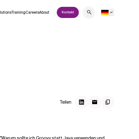
lutions
Training
Careers
About
Kontakt
Teilen
: "Warum sollte ich Groovy statt Java verwenden und