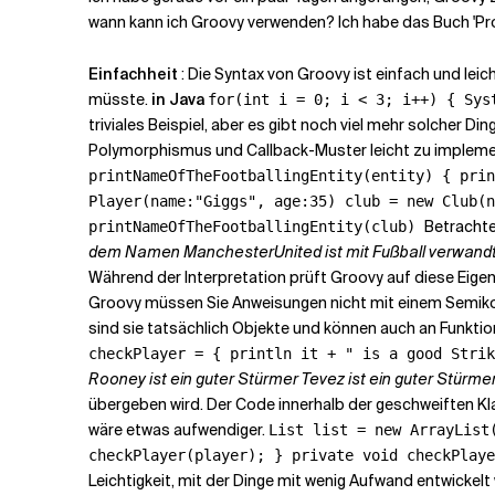
wann kann ich Groovy verwenden?
Ich habe das Buch 'Pr
Verwandte Themen
Einfachheit
: Die Syntax von Groovy ist einfach und lei
müsste.
in Java
for(int i = 0; i < 3; i++) { Sys
triviales Beispiel, aber es gibt noch viel mehr solcher Din
Polymorphismus und Callback-Muster leicht zu impleme
printNameOfTheFootballingEntity(entity) { prin
Player(name:"Giggs", age:35) club = new Club(n
Betrachte
printNameOfTheFootballingEntity(club)
dem Namen ManchesterUnited ist mit Fußball verwand
Während der Interpretation prüft Groovy auf diese Eigen
Groovy müssen Sie Anweisungen nicht mit einem Semikolo
sind sie tatsächlich Objekte und können auch an Funkt
checkPlayer = { println it + " is a good Stri
Rooney ist ein guter Stürmer Tevez ist ein guter Stürme
übergeben wird. Der Code innerhalb der geschweiften Kla
wäre etwas aufwendiger.
List list = new ArrayList
checkPlayer(player); } private void checkPlaye
Leichtigkeit, mit der Dinge mit wenig Aufwand entwickel