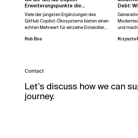
Erweiterungspunkte die
Debt: Wi
Governance brechen
Unterne
Viele der jüngsten Ergänzungen des
Generative
GitHub Copilot-Ökosystems bieten einen
Modernis
echten Mehrwert für einzelne Entwickler,
und macht
erweitern aber auch die...
kostengün
Rob Bos
Krzysztof
Automatis
Contact
Let’s discuss how we can su
journey.