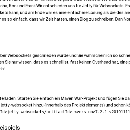
ha, Ron und Frank.
Wir entschieden uns für Jetty für Websockets. Es
kets kann, und am Ende war es eine einfachere Lösung als die des a
ar es so einfach, dass wir Zeit hatten, einen Blog zu schreiben, Dan N
l über Websockets geschrieben wurde und Sie wahrscheinlich so schne
 Sie nur wissen, dass es schnell ist, fast keinen Overhead hat, eine
ch!
rladen. Starten Sie einfach ein Maven War-Projekt und fügen Sie das
zu jetty-websocket hinzu (innerhalb des Projektelements) und schon k
Id>jetty-websocket</artifactId> <version>7.2.1.v20101111
ispiels