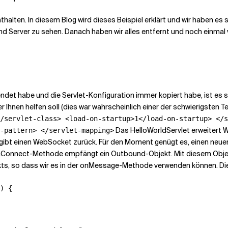
thalten. In
diesem Blog
wird dieses Beispiel erklärt und wir haben es
nd Server zu sehen. Danach haben wir alles entfernt und noch einmal
det habe und die Servlet-Konfiguration immer kopiert habe, ist es sch
r Ihnen helfen soll (dies war wahrscheinlich einer der schwierigsten Teil
/servlet-class> <load-on-startup>1</load-on-startup> </s
Das HelloWorldServlet erweitert
-pattern> </servlet-mapping>
t einen WebSocket zurück. Für den Moment genügt es, einen neuen
onnect-Methode empfängt ein Outbound-Objekt. Mit diesem Objekt 
kts, so dass wir es in der onMessage-Methode verwenden können. 
) {
