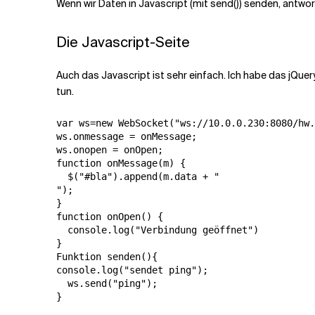
Wenn wir Daten in Javascript (mit send()) senden, antwor
Die Javascript-Seite
Auch das Javascript ist sehr einfach. Ich habe das jQue
tun.
var ws=new WebSocket("ws://10.0.0.230:8080/hw.
ws.onmessage = onMessage;

ws.onopen = onOpen;

function onMessage(m) {

  $("#bla").append(m.data + "
");

}

function onOpen() {

  console.log("Verbindung geöffnet")

}

Funktion senden(){

console.log("sendet ping");

  ws.send("ping");

}