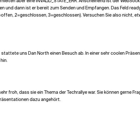
rhielten aber eine INVALID_STATE_ERR. Anscheinend ist der WebSocke
fen und dann ist er bereit zum Senden und Empfangen. Das Feld ready
offen, 2=geschlossen, 3=geschlossen). Versuchen Sie also nicht, 
attete uns Dan North einen Besuch ab. In einer sehr coolen Präsenta
hin.
ehr froh, dass sie ein Thema der Techrallye war. Sie können gerne Fra
räsentationen dazu angehört.