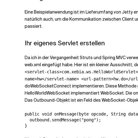
Eine Beispielanwendung ist im Lieferumfang von Jetty en
natürlich auch, um die Kommunikation zwischen Client u
passiert.
Ihr eigenes Servlet erstellen
Da ich in der Vergangenheit Struts und Spring MVC verwen
web.xml eingefügt habe. Hier ist ein kleiner Ausschnitt, de
<servlet-class>com.xebia.ws.HelloWorldServlet<
name>hw</servlet-name> <url-pattern>hw.do</url
doWebSocketConnect implementieren. Diese Methode gib
HelloWorldWebSocket implementiert WebSocket. Die onC
Das Outbound-Objekt ist ein Feld des WebSocket-Obje
public void onMessage(byte opcode, String data
  outbound.sendMessage("pong");

}