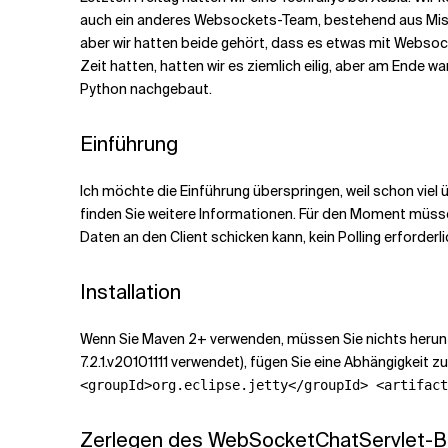
auch ein anderes Websockets-Team, bestehend aus Misc
aber wir hatten beide gehört, dass es etwas mit Websoc
Verwandte Themen
Zeit hatten, hatten wir es ziemlich eilig, aber am Ende w
Python nachgebaut.
Einführung
Ich möchte die Einführung überspringen, weil schon vie
finden Sie weitere Informationen. Für den Moment müssen
Daten an den Client schicken kann, kein Polling erforderli
Installation
Wenn Sie Maven 2+ verwenden, müssen Sie nichts herunte
7.2.1.v20101111 verwendet), fügen Sie eine Abhängigkeit 
<groupId>org.eclipse.jetty</groupId> <artifact
Zerlegen des WebSocketChatServlet-Be