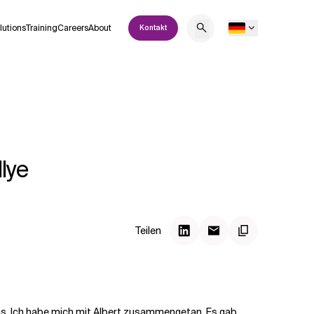
lutions
Training
Careers
About
Kontakt
lye
Teilen
as. Ich habe mich mit Albert zusammengetan. Es gab