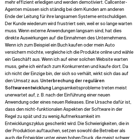
mehr effizient erledigen und werden demotiviert. Callcenter-
Agenten müssen sich ständig bei dem Kunden am anderen
Verwandte Themen
Ende der Leitung für ihre langsamen Systeme entschuldigen.
Der Kunde wiederum wird frustriert sein, weil er so lange warten
muss. Wenn externe Anwendungen langsam sind, hat dies
direkte Auswirkungen auf die Einnahmen des Unternehmens.
Wenn ich zum Beispiel ein Buch kaufen oder mein Auto
versichern möchte, vergleiche ich die Produkte online und wähle
ein Geschäft aus. Wenn ich auf einer solchen Website warten
muss, gehe ich einfach zum Konkurrenten und kaufe dort. Da
ich nicht der Einzige bin, der sich so verhält, wirkt sich das auf
den Umsatz aus.
Unterbrechung der regulären
Softwareentwicklung
Langsamkeitsprobleme treten meist
unerwartet auf, z. B. nach der Einführung einer neuen
Anwendung oder eines neuen Releases. Eine Ursache dafür ist,
dass den nicht-funktionalen Aspekten der Software in der
Regel zu spät und zu wenig Aufmerksamkeit im
Entwicklungszyklus geschenkt wird. Die Schwierigkeiten, die in
der Produktion auftauchen, setzen sowohl die Betreiber als
auch die Entwickler unter einen hohen Druck, die meist schwer