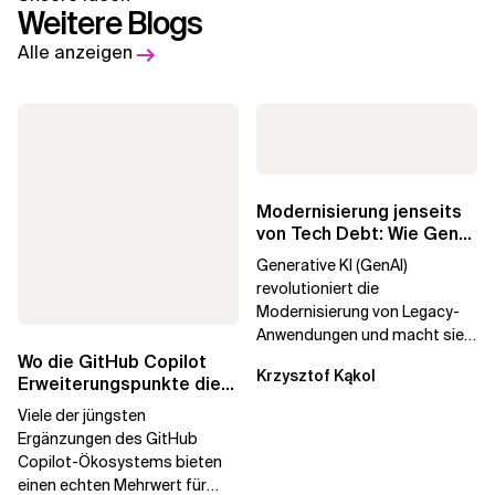
Weitere Blogs
Alle anzeigen
Modernisierung jenseits
von Tech Debt: Wie GenAI
die
Generative KI (GenAI)
Unternehmenstransformatio
revolutioniert die
Modernisierung von Legacy-
Anwendungen und macht sie
schneller und kostengünstiger.
Wo die GitHub Copilot
Krzysztof Kąkol
Durch die Automatisierung...
Erweiterungspunkte die
Governance brechen
Viele der jüngsten
Ergänzungen des GitHub
Copilot-Ökosystems bieten
einen echten Mehrwert für