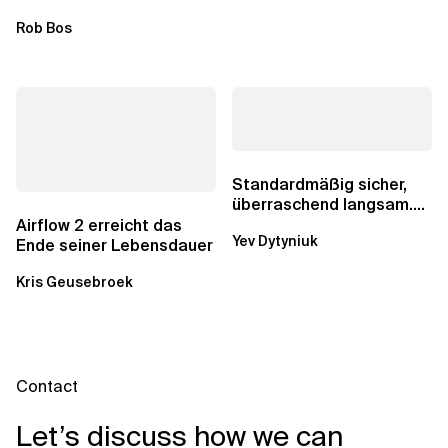
einzelne Entwickler, erweitern
Rob Bos
aber auch die...
Standardmäßig sicher,
überraschend langsam.
Was AWS vergessen hat,
Airflow 2 erreicht das
Yev Dytyniuk
über die RDS...
Ende seiner Lebensdauer
Kris Geusebroek
Contact
Let’s discuss how we can