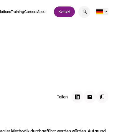
lutions
Training
Careers
About
Kontakt
Teilen
 agiler Methodik durchgeführt werden würden. Aufgrund