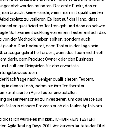
 eingesetzt werden müssten. Der erste Punkt, den er
 (man braucht keine Hände, wenn man mit qualifizierten
rbeitsplatz zu verlieren. Es liegt auf der Hand, dass
Mangel an qualifizierten Testern gab und dass es schwer
ie agile Softwareentwicklung von einem Tester einfach das
gig von der Methodik haben sollten, sondern auch
t glaube. Das bedeutet, dass Tester in der Lage sein
d Überzeugungskraft erfordert, wenn das Team nicht voll
besteht darin, dem Product Owner oder den Business
 mit gültigen Beispielen für das erwartete
wortungsbewusstsein.
er Nachfrage nach weniger qualifizierten Testern,
g in dieses Loch, indem sie ihre Testberater
zertifizierten Agile Tester einzustellen.
ching dieser Menschen zu investieren, um das Beste aus
ch fallen in diesem Prozess auch die faulen Äpfel vom
ötzlich wurde es mir klar... ICH BIN KEIN TESTER!
 Agile Testing Days 2011. Vor kurzem lautete der Titel