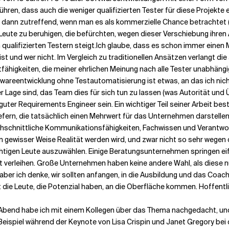
hren, dass auch die weniger qualifizierten Tester für diese Projekte
nur dann zutreffend, wenn man es als kommerzielle Chance betrachtet
e Leute zu beruhigen, die befürchten, wegen dieser Verschiebung ihren A
qualifizierten Testern steigt.
Ich glaube, dass es schon immer einen 
ist und wer nicht. Im Vergleich zu traditionellen Ansätzen verlangt d
stfähigkeiten, die meiner ehrlichen Meinung nach alle Tester unabhän
twareentwicklung ohne Testautomatisierung ist etwas, an das ich nich
 der Lage sind, das Team dies für sich tun zu lassen (was Autorität un
in guter Requirements Engineer sein. Ein wichtiger Teil seiner Arbeit 
efern, die tatsächlich einen Mehrwert für das Unternehmen darstellen,
durchschnittliche Kommunikationsfähigkeiten, Fachwissen und Verant
 gewisser Weise Realität werden wird, und zwar nicht so sehr wegen d
tigen Leute auszuwählen. Einige Beratungsunternehmen springen eifri
 verleihen. Große Unternehmen haben keine andere Wahl, als diese nun 
 aber ich denke, wir sollten anfangen, in die Ausbildung und das Coa
die Leute, die Potenzial haben, an die Oberfläche kommen. Hoffentli
end habe ich mit einem Kollegen über das Thema nachgedacht, und pl
piel während der Keynote von Lisa Crispin und Janet Gregory bei den