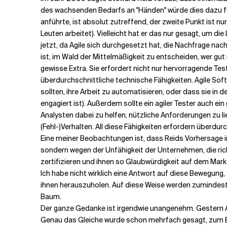
des wachsenden Bedarfs an ''Händen'' würde dies dazu fü
anführte, ist absolut zutreffend, der zweite Punkt ist 
Verwandte Themen
Leuten arbeitet). Vielleicht hat er das nur gesagt, um di
jetzt, da Agile sich durchgesetzt hat, die Nachfrage nach 
ist, im Wald der Mittelmäßigkeit zu entscheiden, wer gut 
gewisse Extra. Sie erfordert nicht nur hervorragende Te
überdurchschnittliche technische Fähigkeiten. Agile Sof
sollten, ihre Arbeit zu automatisieren, oder dass sie in
engagiert ist). Außerdem sollte ein agiler Tester auch e
Analysten dabei zu helfen, nützliche Anforderungen zu li
(Fehl-)Verhalten. All diese Fähigkeiten erfordern über
Eine meiner Beobachtungen ist, dass Reids Vorhersage in
sondern wegen der Unfähigkeit der Unternehmen, die rich
zertifizieren und ihnen so Glaubwürdigkeit auf dem Markt
Ich habe nicht wirklich eine Antwort auf diese Bewegung,
ihnen herauszuholen. Auf diese Weise werden zumindest 
Baum.
Der ganze Gedanke ist irgendwie unangenehm. Gestern Ab
Genau das Gleiche wurde schon mehrfach gesagt, zum Beis