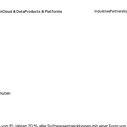
Industries
Partners
So
on
Cloud & Data
Products & Platforms
derzeit in einem Pilotprogramm und wird noch
uf Deutsch generiert werden, können einige
auigkeit, aber gelegentlich können Fehler
ionen, bevor Sie Entscheidungen treffen oder
nuten
Kontextdateien
 von 10 Jahren 70 % aller Softwareentwicklungen mit einer Form von