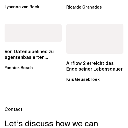
lohnen sich Schulungen
Lysanne van Beek
Ricardo Granados
noch?
Von Datenpipelines zu
agentenbasierten
Workflows: Ein Wandel im
Airflow 2 erreicht das
Yannick Bosch
Analytics...
Ende seiner Lebensdauer
Kris Geusebroek
Contact
Let’s discuss how we can