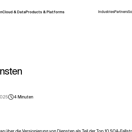
Industries
Partners
So
on
Cloud & Data
Products & Platforms
derzeit in einem Pilotprogramm und wird noch
uf Deutsch generiert werden, können einige
auigkeit, aber gelegentlich können Fehler
ensten
ionen, bevor Sie Entscheidungen treffen oder
2025
4
Minuten
Kontextdateien
rag über die
Versionierung von Diensten
als Teil der Top 10 SOA-Falls