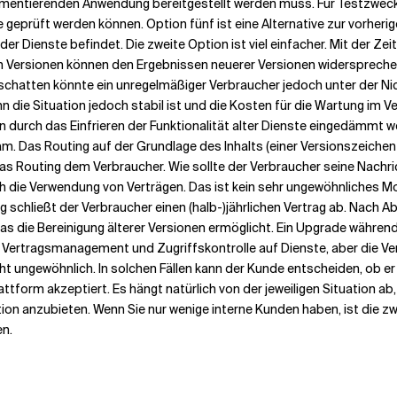
lementierenden Anwendung bereitgestellt werden muss. Für Testzwecke
eprüft werden können. Option fünf ist eine Alternative zur vorheri
r Dienste befindet. Die zweite Option ist viel einfacher. Mit der Zeit
eren Versionen können den Ergebnissen neuerer Versionen widersprec
schatten könnte ein unregelmäßiger Verbraucher jedoch unter der Nich
ie Situation jedoch stabil ist und die Kosten für die Wartung im Ver
n durch das Einfrieren der Funktionalität alter Dienste eingedämmt we
m. Das Routing auf der Grundlage des Inhalts (einer Versionszeichenfol
 das Routing dem Verbraucher. Wie sollte der Verbraucher seine Nachr
ch die Verwendung von Verträgen. Das ist kein sehr ungewöhnliches Mo
 schließt der Verbraucher einen (halb-)jährlichen Vertrag ab. Nach A
s die Bereinigung älterer Versionen ermöglicht. Ein Upgrade während
 Vertragsmanagement und Zugriffskontrolle auf Dienste, aber die V
 ungewöhnlich. In solchen Fällen kann der Kunde entscheiden, ob er 
tform akzeptiert. Es hängt natürlich von der jeweiligen Situation ab,
ption anzubieten. Wenn Sie nur wenige interne Kunden haben, ist die zw
en.