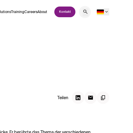
lutions
Training
Careers
About
Kontakt
Teilen
tricke. Er berührte das Thema der verschiedenen