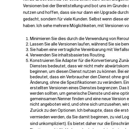
Versionen bei der Bereitstellung und bot uns im Grunde d
nutzen und hoffen, dass sie nur dann ein Upgrade durc
Verwandte Themen
gedacht, sondern für viele Kunden. Selbst wenn diese ei
haben. Ich sehe mehrere Möglichkeiten, mit Versionen 
Minimieren Sie dies durch die Verwendung von Rerout
Lassen Sie alle Versionen laufen, während Sie sie be
Sie haben eine vertragliche Vereinbarung mit Verfall
Verwenden Sie inhaltsbasiertes Routing.
Konstruieren Sie Adapter für die Konvertierung Zunä
Dienstes bedeutet, dass wir nicht mehr abwärtskom
beginnen, um diesen Dienst nutzen zu können. Bei e
bedeutet, dass ein Verbraucher den Dienst ohne gro
Änderung, ohne die Spezifikationen zu verändern. Eine
erstellten Versionen eines Dienstes begrenzen. Das b
werden sollten, um generische Dienste und eine opt
gemeinsamen Nenner finden und eine neue Version erst
nicht angeboten wird, und ohne sich umzusehen, wir
Zurück zu den Optionen. Ich behaupte, dass die erste
vermieden werden, da Sie damit beginnen, zu viel Lo
sind unkompliziert). Es bietet daher nur die Einschr