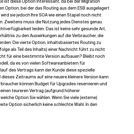
 ist diese Option interessant, da bei der Migration
gen Option, bei der das Routing aus dem ESB ausgelagert
 wird sie jedoch Ihre SOA wie einen Stapel noch nicht
hen. Zweitens muss die Nutzung jedes Dienstes genau
tverfügbarkeit leiden. Das ist keine sehr gesunde Art,
hältnis zu den Auswirkungen auf die Verbraucher, die
rden. Die vierte Option, inhaltsbasiertes Routing zu
ge als Teil des Inhalts) einer Nachricht führt zu nicht
icht für eine bestimmte Version aufbauen? Bleibt noch
dell, da es von vielen Softwareanbietern für
blauf des Vertrags kann der Kunde diese spezielle
 dieses Zeitraums auf eine neuere kleinere Version kann
erbraucher können Budget für Upgrades reservieren und
einen teureren Vertrag (aufgrund höherer
 welche Option Sie wählen. Wenn Sie viele (externe)
eite Option sicherlich keine schlechte Wahl. In den