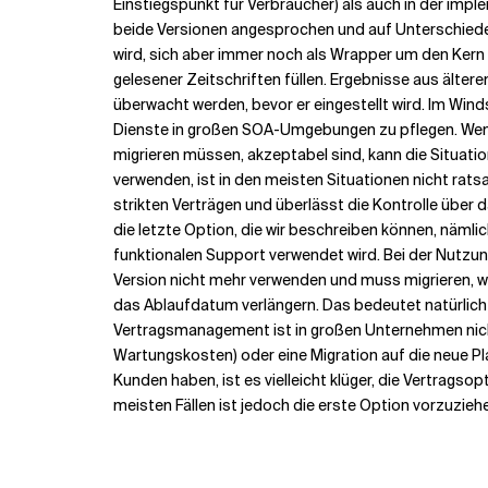
Einstiegspunkt für Verbraucher) als auch in der imp
beide Versionen angesprochen und auf Unterschiede g
wird, sich aber immer noch als Wrapper um den Kern de
gelesener Zeitschriften füllen. Ergebnisse aus ält
überwacht werden, bevor er eingestellt wird. Im Wind
Dienste in großen SOA-Umgebungen zu pflegen. Wenn d
migrieren müssen, akzeptabel sind, kann die Situatio
verwenden, ist in den meisten Situationen nicht ratsa
strikten Verträgen und überlässt die Kontrolle über
die letzte Option, die wir beschreiben können, nämli
funktionalen Support verwendet wird. Bei der Nutzung
Version nicht mehr verwenden und muss migrieren, wa
das Ablaufdatum verlängern. Das bedeutet natürlich
Vertragsmanagement ist in großen Unternehmen nicht
Wartungskosten) oder eine Migration auf die neue Plat
Kunden haben, ist es vielleicht klüger, die Vertragso
meisten Fällen ist jedoch die erste Option vorzuzieh