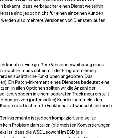
ein bekannt, dass Verbraucher einen Dienst weiterhin
enste sind jedoch nicht für einen einzelnen Kunden
ie werden also mehrere Versionen von Diensten laufen
nen könnten. Eine größere Versionserweiterung eines
nden möchte, muss daher mit der Programmierung
 werden zusätzliche Funktionen angeboten. Das
n). Ein Patch-Inkrement eines Dienstes bedeutet eine
zen. In allen Optionen sollten wir die Anzahl der
ollten, sondern in einem separaten Track (neu) erstellt
orderungen von (potenziellen) Kunden sammeln, den
er Kunde eine bestimmte Funktionalität wünscht, die noch
ßer Inkremente ist jedoch kompliziert und sollte
n kein Problem darstellen (die meisten Konvertierungen
fekt ist, dass die WSDL sowohl im ESB (als