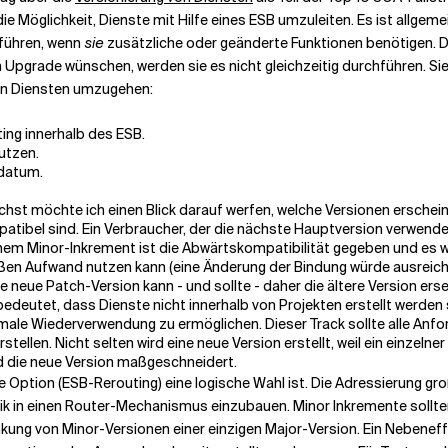
ie Möglichkeit, Dienste mit Hilfe eines ESB umzuleiten. Es ist allgem
hführen, wenn
sie
zusätzliche oder geänderte Funktionen benötigen. Di
n Upgrade wünschen, werden sie es nicht gleichzeitig durchführen. S
von Diensten umzugehen:
ing innerhalb des ESB.
nutzen.
sdatum.
chst möchte ich einen Blick darauf werfen, welche Versionen erschei
patibel sind. Ein Verbraucher, der die nächste Hauptversion verwe
inem Minor-Inkrement ist die Abwärtskompatibilität gegeben und es
ßen Aufwand nutzen kann (eine Änderung der Bindung würde ausreiche
 neue Patch-Version kann - und sollte - daher die ältere Version erset
edeutet, dass Dienste nicht innerhalb von Projekten erstellt werden s
imale Wiederverwendung zu ermöglichen. Dieser Track sollte alle Anf
ellen. Nicht selten wird eine neue Version erstellt, weil ein einzeln
d die neue Version maßgeschneidert.
 Option (ESB-Rerouting) eine logische Wahl ist. Die Adressierung gro
gik in einen Router-Mechanismus einzubauen. Minor Inkremente sollte
änkung von Minor-Versionen einer einzigen Major-Version. Ein Nebenef