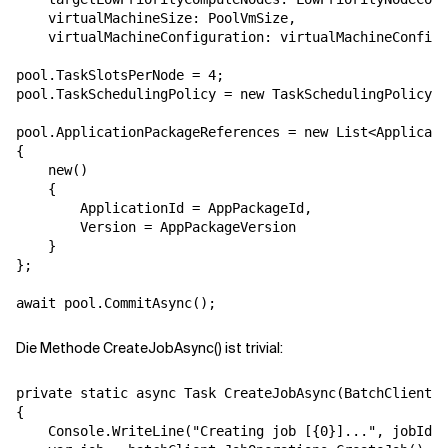
    virtualMachineSize: PoolVmSize,

    virtualMachineConfiguration: virtualMachineConfigu
pool.TaskSlotsPerNode = 4;

pool.TaskSchedulingPolicy = new TaskSchedulingPolicy(C
pool.ApplicationPackageReferences = new List<Applicati
{

    new()

    {

        ApplicationId = AppPackageId,

        Version = AppPackageVersion

    }

};

await pool.CommitAsync();
Die Methode CreateJobAsync() ist trivial:
private static async Task CreateJobAsync(BatchClient b
{

    Console.WriteLine("Creating job [{0}]...", jobId);
