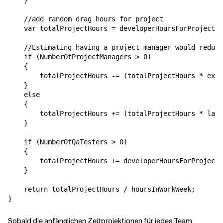
    }

    //add random drag hours for project

    var totalProjectHours = developerHoursForProject *
    //Estimating having a project manager would reduce
    if (NumberOfProjectManagers > 0)

    {

        totalProjectHours -= (totalProjectHours * exis
    }

    else

    {

        totalProjectHours += (totalProjectHours * lack
    }

    if (NumberOfQaTesters > 0)

    {

        totalProjectHours += developerHoursForProject 
    }

    return totalProjectHours / hoursInWorkWeek;

}
Sobald die anfänglichen Zeitprojektionen für jedes Team