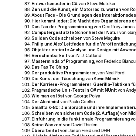
Entwurfsmuster in C#
von Steve Metsker
Zen und die Kunst, ein Motorrad zu warten
von Rob
About Face - Die Grundlagen des Interaktionsde
Hier kommt jeder: Die Macht des Organisierens 
Das Tao der Programmierung
von Geoffrey James
Computergestützte Schönheit der Natur
von Gary
Soliden Code schreiben
von Steve Maguire
Philip und Alex' Leitfaden für die Veröffentlichun
Objektorientierte Analyse und Design mit Anwe
Berechenbarkeit
von N. J. Cutland
Masterminds of Programming,
von
Federico Bianc
Das Tao Te Ching
Der produktive Programmierer,
von
Neal Ford
Die Kunst der Täuschung
von Kevin Mitnick
Der Karriere-Programmierer: Guerilla-Taktiken f
Pragmatische Unit-Tests in C# mit NUnit
von Andy
Wie man es löst
von George Polya
Der Alchimist
von Paulo Coelho
Smalltalk-80: Die Sprache und ihre Implementie
Schreiben von sicherem Code (2. Auflage)
von Mic
Einführung in die funktionale Programmierung
vo
Keine Wanzen!
von David Thielen
Überarbeitet
von Jason Freid und DHH