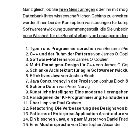
Ganz gleich, ob Sie
Ihren Geist anregen
oder ihn mit mögl
Verwandte Themen
Datenbank Ihres wissenschaftlichen Gehirns zu erweitern,
werden Ihnen bei der
Konzeption von Lösungen für komp
Softwareentwicklung zusammengestellt, die Sie unbedingt
neue Weisheit für die Bereitstellung von Lösungen in der 
Typen und Programmiersprachen
von Benjamin Pi
C++ und der Ruhm der Patterns
von James O. Copl
Software-Patterns
von James O. Coplien
Multi-Paradigma-Design für C++
von James O. Co
Schlanke Architektur: für agile Softwareentwickl
Effektives Java
von Joshua Bloch
Java Concurrency in der Praxis
von Joshua Bloch &
Schöne Daten
von Peter Norvig
Künstliche Intelligenz: Eine moderne Herangehe
Paradigmen der KI-Programmierung: Fallstudien 
Über Lisp
von Paul Graham
Refactoring: Die Verbesserung des Designs vo
Patterns of Enterprise Application Architecture
v
Ein bisschen Java, ein paar Muster
von Daniel Frie
Eine Mustersprache
von Christopher Alexander