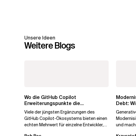
Unsere Ideen
Weitere Blogs
Wo die GitHub Copilot
Modernis
Erweiterungspunkte die
Debt: Wi
Governance brechen
Unterne
Viele der jüngsten Ergänzungen des
Generative
GitHub Copilot-Ökosystems bieten einen
Modernis
echten Mehrwert für einzelne Entwickler,
und macht
erweitern aber auch die...
kostengün