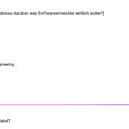
nisse darüber, was Softwareentwickler wirklich wollen"]
gineering
MakeIT