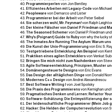
Programmierperlen
von Jon Bentley
Effizientes Arbeiten mit Legacy-Code
von Michael
Peopleware
von Demarco und Lister
Programmierer bei der Arbeit
von Peter Seibel
Sie scherzen wohl, Mr. Feynman!
von Ralph Leighto
Der kleine Fälscher
von Daniel P. Friedman und Ma
The Seasoned Schemer
von Daniel P. Friedman und
Why's (Poignant) Guide to Ruby
von why the lucky st
The Inmates Are Running The Asylum: Warum uns 
Die Kunst der Unix-Programmierung
von Eric S. R
Testgetriebene Entwicklung: Am Beispiel
von Ken
Praktiken eines agilen Entwicklers
von Venkat Su
Bringen Sie mich nicht zum Nachdenken
von Stev
Agile Softwareentwicklung, Prinzipien, Muster u
Domänengesteuerte Designs
von Eric Evans
Das Design der alltäglichen Dinge
von Donald No
Modernes C++ Design
von Andrei Alexandrescu
Best Software Writing I
von Joel Spolsky
Die Praxis des Programmierens
von Kernighan und 
Pragmatisches Denken und Lernen: Refactor You
Software-Schätzung: Die Entmystifizierung der 
Der leidenschaftliche Programmierer (Mein Job g
Hacker: Die Helden der Computerrevolution
von S