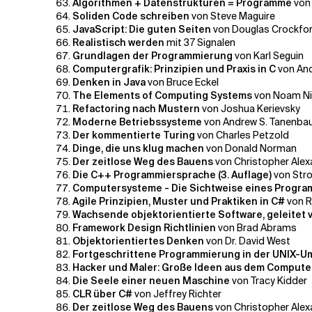
Algorithmen + Datenstrukturen = Programme
von
Soliden Code schreiben
von Steve Maguire
JavaScript: Die guten Seiten
von Douglas Crockfo
Realistisch werden
mit 37 Signalen
Grundlagen der Programmierung
von Karl Seguin
Computergrafik: Prinzipien und Praxis in C
von And
Denken in Java
von Bruce Eckel
The Elements of Computing Systems
von Noam Ni
Refactoring nach Mustern
von Joshua Kerievsky
Moderne Betriebssysteme
von Andrew S. Tanenb
Der kommentierte Turing
von Charles Petzold
Dinge, die uns klug machen
von Donald Norman
Der zeitlose Weg des Bauens
von Christopher Ale
Die C++ Programmiersprache (3. Auflage)
von Str
Computersysteme - Die Sichtweise eines Progr
Agile Prinzipien, Muster und Praktiken in C#
von R
Wachsende objektorientierte Software, geleitet 
Framework Design Richtlinien
von Brad Abrams
Objektorientiertes Denken
von Dr. David West
Fortgeschrittene Programmierung in der UNIX-
Hacker und Maler: Große Ideen aus dem Computer
Die Seele einer neuen Maschine
von Tracy Kidder
CLR über C#
von Jeffrey Richter
Der zeitlose Weg des Bauens
von Christopher Ale