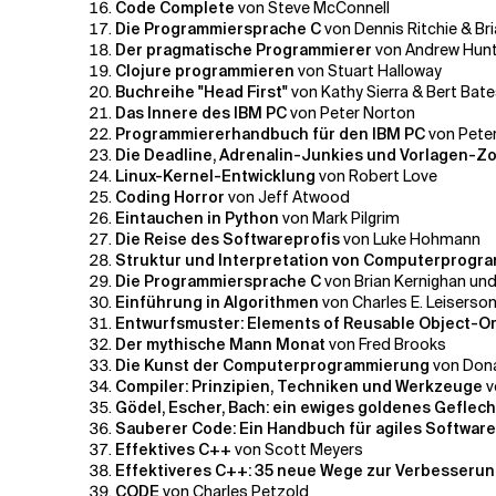
Code Complete
von Steve McConnell
Die Programmiersprache C
von Dennis Ritchie & Br
Der pragmatische Programmierer
von Andrew Hun
Clojure programmieren
von Stuart Halloway
Buchreihe "Head First"
von Kathy Sierra & Bert Bat
Das Innere des IBM PC
von Peter Norton
Programmiererhandbuch für den IBM PC
von Pete
Die Deadline, Adrenalin-Junkies und Vorlagen-Z
Linux-Kernel-Entwicklung
von Robert Love
Coding Horror
von Jeff Atwood
Eintauchen in Python
von Mark Pilgrim
Die Reise des Softwareprofis
von Luke Hohmann
Struktur und Interpretation von Computerprog
Die Programmiersprache C
von Brian Kernighan und
Einführung in Algorithmen
von Charles E. Leiserson
Entwurfsmuster: Elements of Reusable Object-O
Der mythische Mann Monat
von Fred Brooks
Die Kunst der Computerprogrammierung
von Don
Compiler: Prinzipien, Techniken und Werkzeuge
v
Gödel, Escher, Bach: ein ewiges goldenes Geflec
Sauberer Code: Ein Handbuch für agiles Softwa
Effektives C++
von Scott Meyers
Effektiveres C++: 35 neue Wege zur Verbesseru
CODE
von Charles Petzold