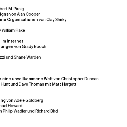
ert M. Pirsig
signs
von Alan Cooper
ohne Organisationen
von Clay Shirky
 William Flake
g im Internet
ndungen
von Grady Booch
uzzi und Shane Warden
ür eine unvollkommene Welt
von Christopher Duncan
 Hunt und Dave Thomas mit Matt Hargett
rung
von Adele Goldberg
hael Howard
n Philip Wadler und Richard Bird