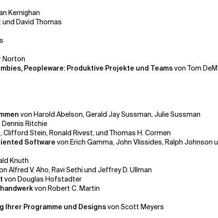
ian Kernighan
t und David Thomas
es
r Norton
ombies, Peopleware: Produktive Projekte und Teams
von Tom DeM
rammen
von Harold Abelson, Gerald Jay Sussman, Julie Sussman
 Dennis Ritchie
, Clifford Stein, Ronald Rivest, und Thomas H. Cormen
riented Software
von Erich Gamma, John Vlissides, Ralph Johnson 
ald Knuth
on Alfred V. Aho, Ravi Sethi und Jeffrey D. Ullman
ht
von Douglas Hofstadter
rehandwerk
von Robert C. Martin
ng Ihrer Programme und Designs
von Scott Meyers