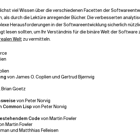
ichst viel Wissen über die verschiedenen Facetten der Softwareentwi
 als durch die Lektüre anregender Bücher. Die verbesserten analytisc
lexe Herausforderungen in der Softwareentwicklung
sicherlich nützl
 lesen sollten, um Ihr Verständnis für die binäre Welt der Software 
realen Welt
zu vermitteln.
erce
ien
plien
ung
von James O. Coplien und Gertrud Bjørnvig
 Brian Goetz
nsweise
von Peter Norvig
in Common Lisp
von Peter Norvig
n bestehendem Code
von Martin Fowler
on Martin Fowler
dman und Matthhias Felleisen