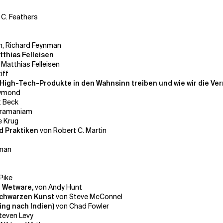
 C. Feathers
n, Richard Feynman
tthias Felleisen
 Matthias Felleisen
iff
High-Tech-Produkte in den Wahnsinn treiben und wie wir die Ve
aymond
t Beck
bramaniam
e Krug
nd Praktiken
von Robert C. Martin
rman
Pike
r Wetware,
von Andy Hunt
schwarzen Kunst
von Steve McConnel
ing nach Indien)
von Chad Fowler
teven Levy