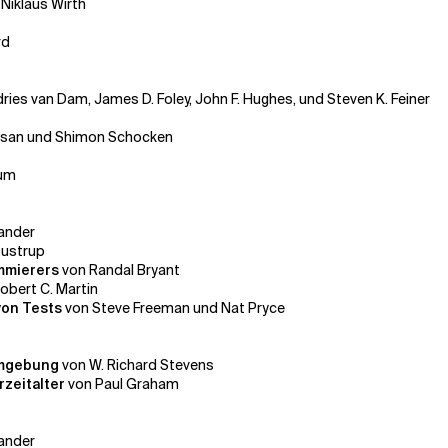
 Niklaus Wirth
rd
ries van Dam, James D. Foley, John F. Hughes, und Steven K. Feiner
san und Shimon Schocken
aum
xander
oustrup
ammierers
von Randal Bryant
obert C. Martin
von Tests
von Steve Freeman und Nat Pryce
Umgebung
von W. Richard Stevens
zeitalter
von Paul Graham
xander