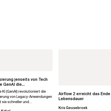
ierung jenseits von Tech
e GenAI die
hmenstransformation...
 KI (GenAI) revolutioniert die
Airflow 2 erreicht das Ende
ierung von Legacy-Anwendungen
Lebensdauer
 sie schneller und
stiger. Durch die
Kris Geusebroek